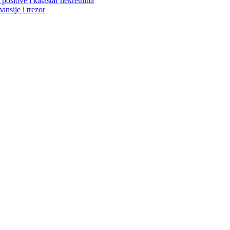
poslove i katastar nekretnina
ansije i trezor