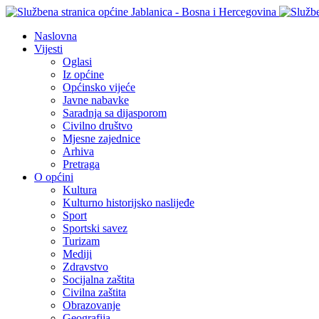
Naslovna
Vijesti
Oglasi
Iz općine
Općinsko vijeće
Javne nabavke
Saradnja sa dijasporom
Civilno društvo
Mjesne zajednice
Arhiva
Pretraga
O općini
Kultura
Kulturno historijsko naslijeđe
Sport
Sportski savez
Turizam
Mediji
Zdravstvo
Socijalna zaštita
Civilna zaštita
Obrazovanje
Geografija