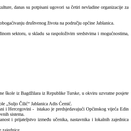
lture, danas su potpisani ugovori sa četiri nevladine organizacije za
i obogaćivanju društvenog života na području općine Jablanica.
dinom sektoru, u skladu sa raspoloživim sredstvima i mogućnostima,
ne škole iz Bagdžilara iz Republike Turske, u okviru uzvratne posjete
ole „Suljo Čilić“ Jablanica Adis Ćemić.
sni i Hercegovini - istakao je predsjedavajući Općinskog vijeća Edin
ovnih sistema.
ost i prijateljstvo između učenika, nastavnika i lokalnih zajednica
e zajednice.