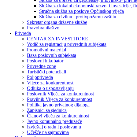
Služba za upravu za geodetske, imovinsko- pravne 
Služba za lokalni ekonomski razvoj i investicije, fin
Stručna služba za poslove Općinskog vijeća
Služba za civilnu i protivpožarnu zaštitu
Sekretar organa državne službe
Pravobranilaštvo
Privreda
CENTAR ZA INVESTITORE
Vodič za registraciju privrednih subjekata
Promotivni materijal
Baza poslovnih subjekata
Poslovni inkubator
Privredne zone
Turistički potencijali
Poljoprivreda
Vijeće za konkurentnost
Odluka o uspostavljanju
Poslovnik Vijeća za konkurentnost
Pravilnik Vijeca za konkurentnost
Politika javno privatnog dijaloga
Zapisnici sa sjednica
Članovi vijeća za konkurentnost
Javno komunalno preduzeće
Izvještaj o radu i poslovanju
Učešće na sajmovima