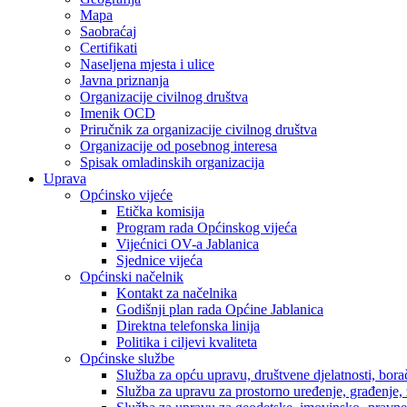
Mapa
Saobraćaj
Certifikati
Naseljena mjesta i ulice
Javna priznanja
Organizacije civilnog društva
Imenik OCD
Priručnik za organizacije civilnog društva
Organizacije od posebnog interesa
Spisak omladinskih organizacija
Uprava
Općinsko vijeće
Etička komisija
Program rada Općinskog vijeća
Vijećnici OV-a Jablanica
Sjednice vijeća
Općinski načelnik
Kontakt za načelnika
Godišnji plan rada Općine Jablanica
Direktna telefonska linija
Politika i ciljevi kvaliteta
Općinske službe
Služba za opću upravu, društvene djelatnosti, borač
Služba za upravu za prostorno uređenje, građenje,