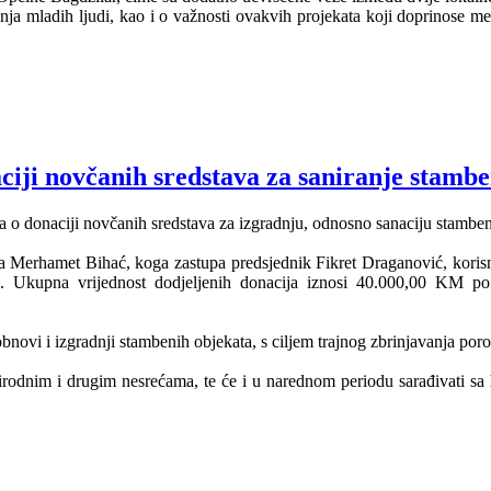
ja mladih ljudi, kao i o važnosti ovakvih projekata koji doprinose međ
ciji novčanih sredstava za saniranje stamb
a o donaciji novčanih sredstava za izgradnju, odnosno sanaciju stamben
 Merhamet Bihać, koga zastupa predsjednik Fikret Draganović, koris
. Ukupna vrijednost dodjeljenih donacija iznosi 40.000,00 KM po k
bnovi i izgradnji stambenih objekata, s ciljem trajnog zbrinjavanja por
rodnim i drugim nesrećama, te će i u narednom periodu sarađivati sa h