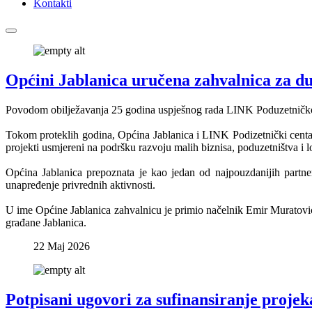
Kontakti
Općini Jablanica uručena zahvalnica za 
Povodom obilježavanja 25 godina uspješnog rada LINK Poduzetničkog c
Tokom proteklih godina, Općina Jablanica i LINK Podizetnički centar o
projekti usmjereni na podršku razvoju malih biznisa, poduzetništva i
Općina Jablanica prepoznata je kao jedan od najpouzdanijih partner
unapređenje privrednih aktivnosti.
U ime Općine Jablanica zahvalnicu je primio načelnik Emir Muratović,
građane Jablanica.
22 Maj 2026
Potpisani ugovori za sufinansiranje projeka