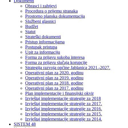
Dokumenti
Obrasci i zahtjevi
Procedura o prijemu stranaka
Prostorno planska dokumentacija
Službeni glasnici
Budžet
Statut
Strateški dokumenti
Pristup informacijama
Postupak pristupa
Upit za informaciju
Forma za prijavu sukoba interesa
Forma za prijavu slučaja korupcije
Strategija razvoja općine Jablanica 2021.-2027.
Operativni plan za 2020. godinu
Operativni plan za 2019. godinu
Operativni plan za 2018. godine
Operativni plan za 2017. godinu
Plan implementacije i finansijski okvir
Izvještaj implementacije strategije za 2018
Izvještaj implementacije strategije za 2017.
Izvještaj implementacije strategije za 2016.
Izvještaj implementacije strategije za 2015.
Izvještaj implementacije strategije za 2014.
SISTEM 48