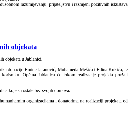
usobnom razumijevanju, prijateljstvu i razmjeni pozitivnih iskustava
enih objekata
ih objekata u Jablanici.
nika donacije Emine Jaranović, Muhameda Mešića i Edina Kukića, te
orisniku. Općina Jablanica će tokom realizacije projekta pružati
odica koje su ostale bez svojih domova.
umanitarnim organizacijama i donatorima na realizaciji projekata od