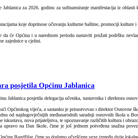
blanica za 2026. godinu za sufinansiranje manifestacija iz oblasti ku
stacijama koje doprinose očuvanju kulturne baštine, promociji kulture 
 da će Općina i u narednom periodu nastaviti pružati podršku nevla
e zajednice u cjelini.
ara posjetila Općinu Jablanica
 Jablanica posjetila delegacija učenika, nastavnika i direktora osnov
jući Općinskog vijeća, a sastanku je prisustvovao i direktor Osnovne šk
ja jednu od najdugovječnijih međunarodnih saradnji osnovnih škola u Bo
e iskustava, nova prijateljstva, te upoznavanje različitih kultura i obraz
na upravo na Dan škole, čime je još jednom potvrđena snažna povezan
 i Općine Bagdžilar, čime su dodatno učvršćene veze između dvije lokaln