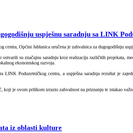
dugogodišnju uspješnu saradnju sa LINK Po
entra, Općini Jablanica uručena je zahvalnica za dugogodišnju uspješnu
stvarili su značajnu saradnju kroz realizaciju različitih projekata, m
 lokalnog ekonomskog razvoja.
a LINK Poduzetničkog centra, a uspješna saradnja rezultat je zajedn
 koji je ovom prilikom izrazio zahvalnost na priznanju te istakao važ
ta iz oblasti kulture