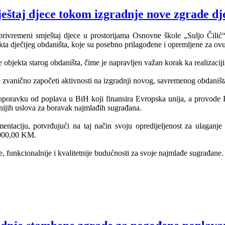
eštaj djece tokom izgradnje nove zgrade dj
 privremeni smještaj djece u prostorijama Osnovne škole „Suljo Čilić
kta dječijeg obdaništa, koje su posebno prilagođene i opremljene za ov
objekta starog obdaništa, čime je napravljen važan korak ka realizaciji
zvanično započeti aktivnosti na izgradnji novog, savremenog obdaništ
e oporavku od poplava u BiH koji finansira Evropska unija, a provo
urnijih uslova za boravak najmlađih sugrađana.
aciju, potvrđujući na taj način svoju opredijeljenost za ulaganje u
.000,00 KM.
e, funkcionalnije i kvalitetnije budućnosti za svoje najmlađe sugrađane.