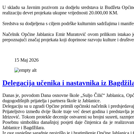
U skladu sa Javnim pozivom za dodjelu sredstava iz Budžeta Općine Ja
realizaciju devet projekata ukupne vrijednosti 20.000,00 KM.
Sredstva su dodjeljena s ciljem podrške kulturnim sadržajima i manife
Načelnik Općine Jablanica Emir Muratović ovom prilikom istakao je
prepoznajući značaj projekata koji doprinose razvoju kulture i društven
15 Maj 2026
Delegacija učenika i nastavnika iz Bagdžil
Danas je, povodom Dana osnovne škole „Suljo Čilić“ Jablanica, Općinu
dugogodišnjih prijatelja i partnera škole iz Jablanice.
Delegaciju su u zgradi Općine primili općinski načelnik i predsjedava
Prijateljstvo između dvije škole traje već deset godina i predstavl
Idrizović. Tokom protekle decenije ostvareni su brojni susreti, razmjen
Posebnu simboliku današnjoj posjeti daje činjenica da je realizova
Jablanice i Bagdžilara.
Iz ove uspješne saradnje proizišlo je i bratimljenje Općine Jablanica