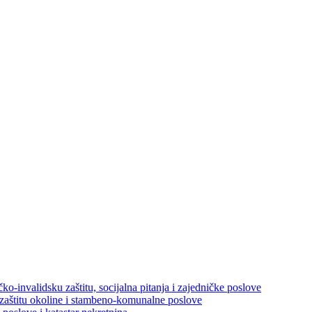
ko-invalidsku zaštitu, socijalna pitanja i zajedničke poslove
 zaštitu okoline i stambeno-komunalne poslove