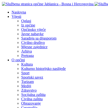
Naslovna
Vijesti
Oglasi
Iz općine
Općinsko vijeće
Javne nabavke
Saradnja sa dijasporom
Civilno društvo
Mjesne zajednice
Arhiva
Pretraga
O općini
Kultura
Kulturno historijsko naslijeđe
Sport
Sportski savez
Turizam
Mediji
Zdravstvo
Socijalna zaštita
Civilna zaštita
Obrazovanje
Geografija