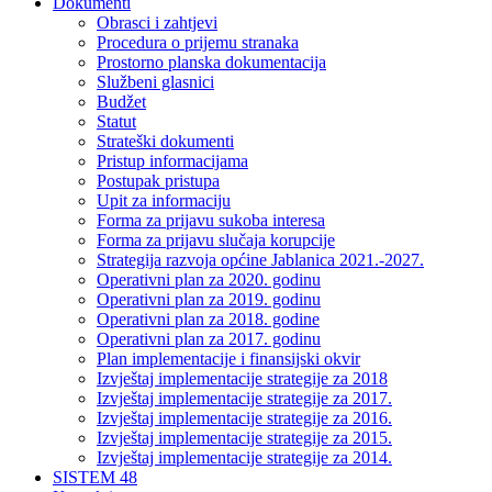
Dokumenti
Obrasci i zahtjevi
Procedura o prijemu stranaka
Prostorno planska dokumentacija
Službeni glasnici
Budžet
Statut
Strateški dokumenti
Pristup informacijama
Postupak pristupa
Upit za informaciju
Forma za prijavu sukoba interesa
Forma za prijavu slučaja korupcije
Strategija razvoja općine Jablanica 2021.-2027.
Operativni plan za 2020. godinu
Operativni plan za 2019. godinu
Operativni plan za 2018. godine
Operativni plan za 2017. godinu
Plan implementacije i finansijski okvir
Izvještaj implementacije strategije za 2018
Izvještaj implementacije strategije za 2017.
Izvještaj implementacije strategije za 2016.
Izvještaj implementacije strategije za 2015.
Izvještaj implementacije strategije za 2014.
SISTEM 48