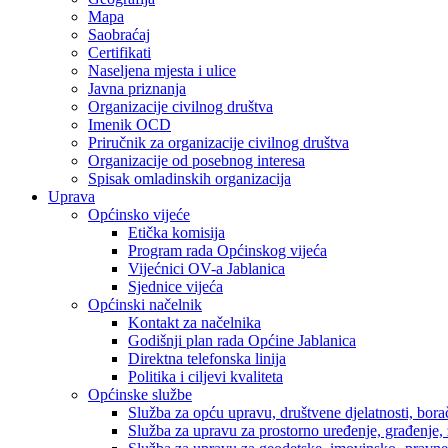
Mapa
Saobraćaj
Certifikati
Naseljena mjesta i ulice
Javna priznanja
Organizacije civilnog društva
Imenik OCD
Priručnik za organizacije civilnog društva
Organizacije od posebnog interesa
Spisak omladinskih organizacija
Uprava
Općinsko vijeće
Etička komisija
Program rada Općinskog vijeća
Vijećnici OV-a Jablanica
Sjednice vijeća
Općinski načelnik
Kontakt za načelnika
Godišnji plan rada Općine Jablanica
Direktna telefonska linija
Politika i ciljevi kvaliteta
Općinske službe
Služba za opću upravu, društvene djelatnosti, borač
Služba za upravu za prostorno uređenje, građenje,