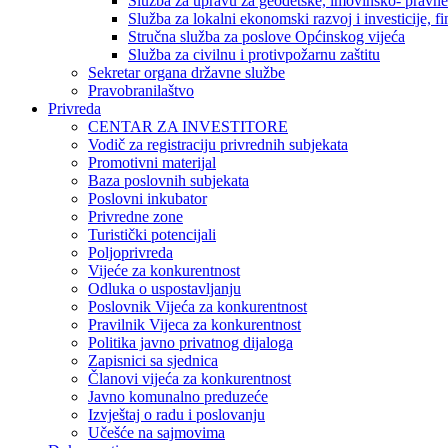
Služba za upravu za geodetske, imovinsko- pravne 
Služba za lokalni ekonomski razvoj i investicije, fin
Stručna služba za poslove Općinskog vijeća
Služba za civilnu i protivpožarnu zaštitu
Sekretar organa državne službe
Pravobranilaštvo
Privreda
CENTAR ZA INVESTITORE
Vodič za registraciju privrednih subjekata
Promotivni materijal
Baza poslovnih subjekata
Poslovni inkubator
Privredne zone
Turistički potencijali
Poljoprivreda
Vijeće za konkurentnost
Odluka o uspostavljanju
Poslovnik Vijeća za konkurentnost
Pravilnik Vijeca za konkurentnost
Politika javno privatnog dijaloga
Zapisnici sa sjednica
Članovi vijeća za konkurentnost
Javno komunalno preduzeće
Izvještaj o radu i poslovanju
Učešće na sajmovima