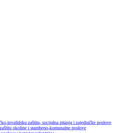
ko-invalidsku zaštitu, socijalna pitanja i zajedničke poslove
 zaštitu okoline i stambeno-komunalne poslove