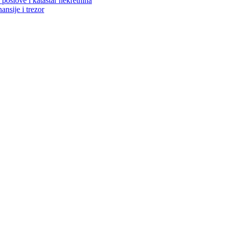
poslove i katastar nekretnina
ansije i trezor