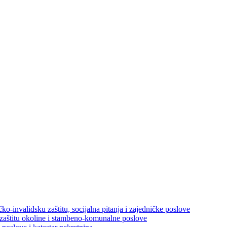
ko-invalidsku zaštitu, socijalna pitanja i zajedničke poslove
 zaštitu okoline i stambeno-komunalne poslove