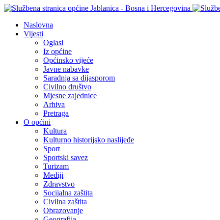
Naslovna
Vijesti
Oglasi
Iz općine
Općinsko vijeće
Javne nabavke
Saradnja sa dijasporom
Civilno društvo
Mjesne zajednice
Arhiva
Pretraga
O općini
Kultura
Kulturno historijsko naslijeđe
Sport
Sportski savez
Turizam
Mediji
Zdravstvo
Socijalna zaštita
Civilna zaštita
Obrazovanje
Geografija