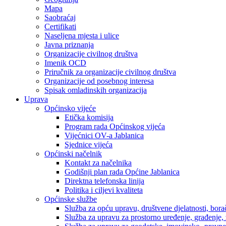
Mapa
Saobraćaj
Certifikati
Naseljena mjesta i ulice
Javna priznanja
Organizacije civilnog društva
Imenik OCD
Priručnik za organizacije civilnog društva
Organizacije od posebnog interesa
Spisak omladinskih organizacija
Uprava
Općinsko vijeće
Etička komisija
Program rada Općinskog vijeća
Vijećnici OV-a Jablanica
Sjednice vijeća
Općinski načelnik
Kontakt za načelnika
Godišnji plan rada Općine Jablanica
Direktna telefonska linija
Politika i ciljevi kvaliteta
Općinske službe
Služba za opću upravu, društvene djelatnosti, borač
Služba za upravu za prostorno uređenje, građenje,