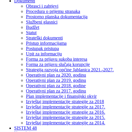
Dokumenti
Obrasci i zahtjevi
Procedura o prijemu stranaka
Prostorno planska dokumentacija
Službeni glasnici
Budžet
Statut
Strateški dokumenti
Pristup informacijama
Postupak pristupa
Upit za informaciju
Forma za prijavu sukoba interesa
Forma za prijavu slučaja korupcije
Strategija razvoja općine Jablanica 2021.-2027.
Operativni plan za 2020. godinu
Operativni plan za 2019. godinu
Operativni plan za 2018. godine
Operativni plan za 2017. godinu
Plan implementacije i finansijski okvir
Izvještaj implementacije strategije za 2018
Izvještaj implementacije strategije za 2017.
Izvještaj implementacije strategije za 2016.
Izvještaj implementacije strategije za 2015.
Izvještaj implementacije strategije za 2014.
SISTEM 48