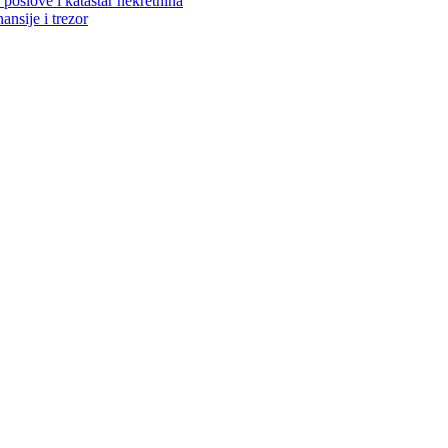
poslove i katastar nekretnina
ansije i trezor