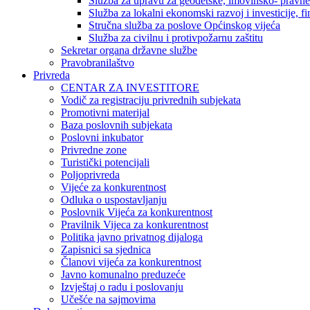
Služba za upravu za geodetske, imovinsko- pravne 
Služba za lokalni ekonomski razvoj i investicije, fin
Stručna služba za poslove Općinskog vijeća
Služba za civilnu i protivpožarnu zaštitu
Sekretar organa državne službe
Pravobranilaštvo
Privreda
CENTAR ZA INVESTITORE
Vodič za registraciju privrednih subjekata
Promotivni materijal
Baza poslovnih subjekata
Poslovni inkubator
Privredne zone
Turistički potencijali
Poljoprivreda
Vijeće za konkurentnost
Odluka o uspostavljanju
Poslovnik Vijeća za konkurentnost
Pravilnik Vijeca za konkurentnost
Politika javno privatnog dijaloga
Zapisnici sa sjednica
Članovi vijeća za konkurentnost
Javno komunalno preduzeće
Izvještaj o radu i poslovanju
Učešće na sajmovima