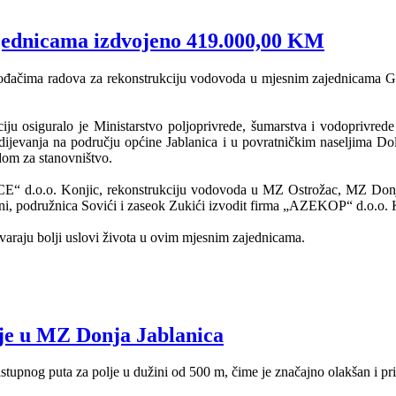
jednicama izdvojeno 419.000,00 KM
ođačima radova za rekonstrukciju vodovoda u mjesnim zajednicama Glo
ciju osiguralo je Ministarstvo poljoprivrede, šumarstva i vodoprivred
ijevanja na području općine Jablanica i u povratničkim naseljima Dol
dom za stanovništvo.
E“ d.o.o. Konjic, rekonstrukciju vodovoda u MZ Ostrožac, MZ Donja
, podružnica Sovići i zaseok Zukići izvodit firma „AZEKOP“ d.o.o. K
varaju bolji uslovi života u ovim mjesnim zajednicama.
lje u MZ Donja Jablanica
istupnog puta za polje u dužini od 500 m, čime je značajno olakšan i pr