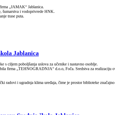
la firma „JAMAK“ Jablanica.
ede, šumarstva i vodoprivrede HNK.
anje trase puta.
škola Jablanica
eke s ciljem poboljšanja uslova za učenike i nastavno osoblje.
 bila firma „TEHNOGRADNJA“ d.o.o, Foča. Sredstva za realizaciju ovog
ki radovi i ugradnja klima uređaja, čime je prostor biblioteke značajn