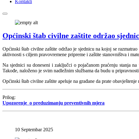
Kontakti
Općinski štab civilne zaštite održao sjedni
Općinski štab civilne zaštite održao je sjednicu na kojoj se razmatrao 
aktivnosti s ciljem pravovremene pripreme i zaštite stanovništva i mate
Na sjednici su doneseni i zaključci o pojačanom praćenju stanja na t
Takođe, naloženo je svim nadležnim službama da budu u pripravnosti 
Općinski štab civilne zaštite apeluje na građane da prate obavještenje 
Prilog:
Upozorenje o preduzimanju preventivnih mjera
10 Septembar 2025