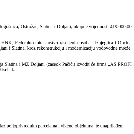
gošnica, Ostrožac, Slatina i Doljani, ukupne vrijednosti 419.000,00
e HNK, Federalno ministarstvo raseljenih osoba i izbjeglica i Općina
jani i Slatina, kroz rekonstrukciju i modernizaciju vodovodne mreže,
 Slatina i MZ Doljani (zaseok Pačići) izvodit će firma „AS PROFI
iseljak.
ilaz poljoprivrednim parcelama i vikend objektima, te unaprijeđeni