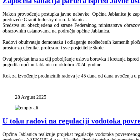
Započela sanacija partera ispred Javne us
Nakon provođenja postupka javne nabavke, Općina Jablanica je započe
preduzeće Granit Industry d.o.o. Jablanica.
Sredstva su obezbjeđena od strane Federalnog ministarstva obrazov
obrazovnim ustanovama na području općine Jablanica.
Radovi obuhvataju demontažu i odlaganje neoštećenih kamenih ploča, d
prostor za učenike, profesore i sve posjetitelje škole.
Ovaj projekat ima za cilj poboljšanje uslova boravka i kretanja ispred 
pogodila općinu Jablanica u oktobru 2024. godine.
Rok za izvođenje predmetnih radova je 45 dana od dana uvođenja u 
28 Avgust 2025
U toku radovi na regulaciji vodotoka povr
Općina Jablanica realizuje projekat regulacije vodotoka povremeno
preduzeće „AZEKOP“ d.o.o. Kiseljak. Projektantsku dokumentaciju za