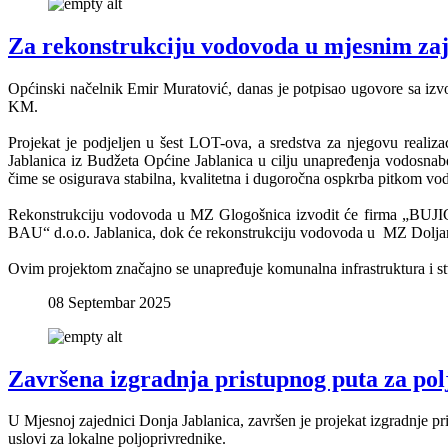
Za rekonstrukciju vodovoda u mjesnim za
Općinski načelnik Emir Muratović, danas je potpisao ugovore sa izv
KM.
Projekat je podjeljen u šest LOT-ova, a sredstva za njegovu realiza
Jablanica iz Budžeta Općine Jablanica u cilju unapređenja vodosnabd
čime se osigurava stabilna, kvalitetna i dugoročna ospkrba pitkom vo
Rekonstrukciju vodovoda u MZ Glogošnica izvodit će firma „BUJIC
BAU“ d.o.o. Jablanica, dok će rekonstrukciju vodovoda u MZ Doljani
Ovim projektom značajno se unapređuje komunalna infrastruktura i st
08 Septembar 2025
Završena izgradnja pristupnog puta za po
U Mjesnoj zajednici Donja Jablanica, završen je projekat izgradnje pr
uslovi za lokalne poljoprivrednike.