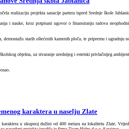
tanove Srednja škola Jablanica
la realizaciju projekta sanacije partera ispred Srednje škole Jablani
anja i nauke, kroz potpisani ugovor o finansiranju radova neophodni
emontažu starih oštećenih kamenih ploča, te pripremu i ugradnju novih
školskog objekta, uz stvaranje urednijeg i estetski privlačnijeg ambijen
posao.
emenog karaktera u naselju Zlate
g karaktera u ukupnoj dužini od 400 metara na lokalitetu Zlate. Vrij
 navedeni projekta izradila je firma Team Hidro d.o.o. Sarajevo.