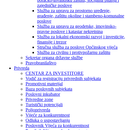
boračko-invalidsku zaštitu, socijalna pitanja i
zajedničke poslove
Služba za upravu za prostorno uređenje,
građenje, zaštitu okoline i stambeno-komunalne
poslove
Služba za upravu za geodetske, imovinsko-
pravne poslove i katastar nekretnina
Služba za lokalni ekonomski razvoj i investicije,
finansije i trezor
Stručna služba za poslove Općinskog vijeća
Služba za civilnu i protivpožarnu zaštitu
Sekretar organa državne službe
Pravobranilaštvo
Privreda
CENTAR ZA INVESTITORE
Vodič za registraciju privrednih subjekata
Promotivni materijal
Baza poslovnih subjekata
Poslovni inkubator
Privredne zone
Turistički potencijali
Poljoprivreda
Vijeće za konkurentnost
Odluka o uspostavljanju
Poslovnik Vijeća za konkurentnost