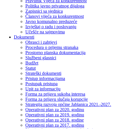
Pravilnik Vijeca za konkurentnost
Politika javno privatnog dijaloga
Zapisnici sa sjednica
Članovi vijeća za konkurentnost
Javno komunalno preduzeće
Izvještaj o radu i poslovanju
Učešće na sajmovima
Dokumenti
Obrasci i zahtjevi
Procedura o prijemu stranaka
Prostorno planska dokumentacija
Službeni glasnici
Budžet
Statut
Strateški dokumenti
Pristup informacijama
Postupak pristupa
Upit za informaciju
Forma za prijavu sukoba interesa
Forma za prijavu slučaja korupcije
Strategija razvoja općine Jablanica 2021.-2027.
Operativni plan za 2020. godinu
Operativni plan za 2019. godinu
Operativni plan za 2018. godine
Operativni plan za 2017. godinu