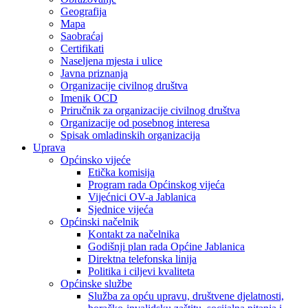
Geografija
Mapa
Saobraćaj
Certifikati
Naseljena mjesta i ulice
Javna priznanja
Organizacije civilnog društva
Imenik OCD
Priručnik za organizacije civilnog društva
Organizacije od posebnog interesa
Spisak omladinskih organizacija
Uprava
Općinsko vijeće
Etička komisija
Program rada Općinskog vijeća
Vijećnici OV-a Jablanica
Sjednice vijeća
Općinski načelnik
Kontakt za načelnika
Godišnji plan rada Općine Jablanica
Direktna telefonska linija
Politika i ciljevi kvaliteta
Općinske službe
Služba za opću upravu, društvene djelatnosti,