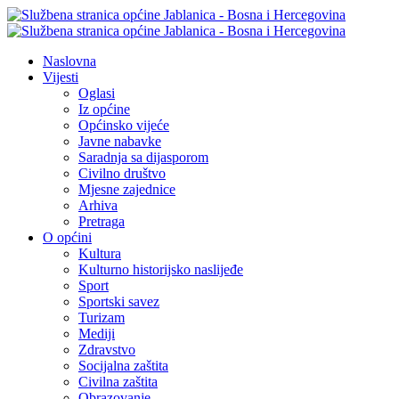
Naslovna
Vijesti
Oglasi
Iz općine
Općinsko vijeće
Javne nabavke
Saradnja sa dijasporom
Civilno društvo
Mjesne zajednice
Arhiva
Pretraga
O općini
Kultura
Kulturno historijsko naslijeđe
Sport
Sportski savez
Turizam
Mediji
Zdravstvo
Socijalna zaštita
Civilna zaštita
Obrazovanje