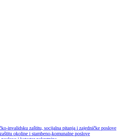
ko-invalidsku zaštitu, socijalna pitanja i zajedničke poslove
 zaštitu okoline i stambeno-komunalne poslove