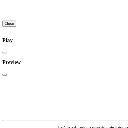
Close
Play
Preview
Izričito zabranjeno preuzimanje fotograf