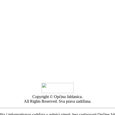
Copyright © Općina Jablanica.
All Rights Reserved. Sva prava zadržana.
ija i informativnog sadržaja u rubrici vijesti, bez saglasnosti Općine Ja