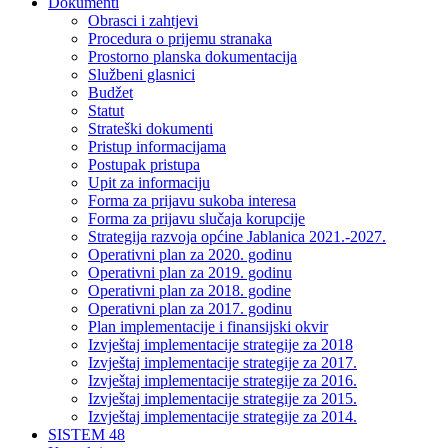
Dokumenti
Obrasci i zahtjevi
Procedura o prijemu stranaka
Prostorno planska dokumentacija
Službeni glasnici
Budžet
Statut
Strateški dokumenti
Pristup informacijama
Postupak pristupa
Upit za informaciju
Forma za prijavu sukoba interesa
Forma za prijavu slučaja korupcije
Strategija razvoja općine Jablanica 2021.-2027.
Operativni plan za 2020. godinu
Operativni plan za 2019. godinu
Operativni plan za 2018. godine
Operativni plan za 2017. godinu
Plan implementacije i finansijski okvir
Izvještaj implementacije strategije za 2018
Izvještaj implementacije strategije za 2017.
Izvještaj implementacije strategije za 2016.
Izvještaj implementacije strategije za 2015.
Izvještaj implementacije strategije za 2014.
SISTEM 48