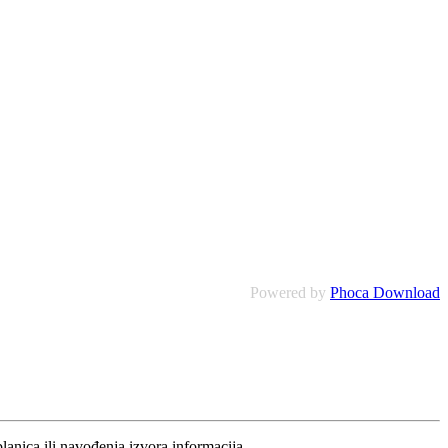
Powered by
Phoca Download
blanica ili navođenja izvora informacija.