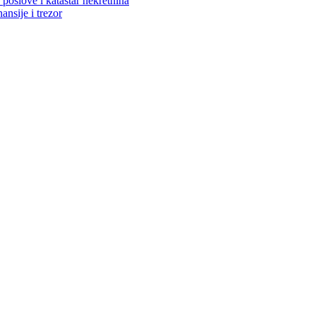
poslove i katastar nekretnina
ansije i trezor