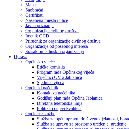
Mapa
Saobraćaj
Certifikati
Naseljena mjesta i ulice
Javna priznanja
Organizacije civilnog društva
Imenik OCD
Priručnik za organizacije civilnog društva
Organizacije od posebnog interesa
Spisak omladinskih organizacija
Uprava
Općinsko vijeće
Etička komisija
Program rada Općinskog vijeća
Vijećnici OV-a Jablanica
Sjednice vijeća
Općinski načelnik
Kontakt za načelnika
Godišnji plan rada Općine Jablanica
Direktna telefonska linija
Politika i ciljevi kvaliteta
Općinske službe
Služba za opću upravu, društvene djelatnosti, borač
Služba za upravu za prostorno uređenje, građenje,