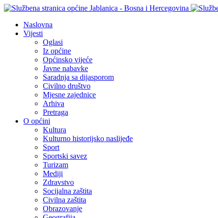
Naslovna
Vijesti
Oglasi
Iz općine
Općinsko vijeće
Javne nabavke
Saradnja sa dijasporom
Civilno društvo
Mjesne zajednice
Arhiva
Pretraga
O općini
Kultura
Kulturno historijsko naslijeđe
Sport
Sportski savez
Turizam
Mediji
Zdravstvo
Socijalna zaštita
Civilna zaštita
Obrazovanje
Geografija