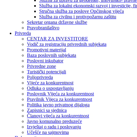
Služba za upravu za geodetske, imovinsko- pravne 
Služba za lokalni ekonomski razvoj i investicije, fin
Stručna služba za poslove Općinskog vijeća
Služba za civilnu i protivpožarnu zaštitu
Sekretar organa državne službe
Pravobranilaštvo
Privreda
CENTAR ZA INVESTITORE
Vodič za registraciju privrednih subjekata
Promotivni materijal
Baza poslovnih subjekata
Poslovni inkubator
Privredne zone
Turistički potencijali
Poljoprivreda
Vijeće za konkurentnost
Odluka o uspostavljanju
Poslovnik Vijeća za konkurentnost
Pravilnik Vijeca za konkurentnost
Politika javno privatnog dijaloga
Zapisnici sa sjednica
Članovi vijeća za konkurentnost
Javno komunalno preduzeće
Izvještaj o radu i poslovanju
Učešće na sajmovima