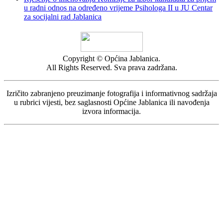
u radni odnos na određeno vrijeme Psihologa II u JU Centar
za socijalni rad Jablanica
Copyright © Općina Jablanica.
All Rights Reserved. Sva prava zadržana.
Izričito zabranjeno preuzimanje fotografija i informativnog sadržaja
u rubrici vijesti, bez saglasnosti Općine Jablanica ili navođenja
izvora informacija.