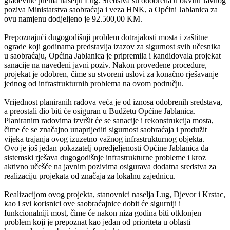
građevine prema naselju Lug. Sredstva su odobrena u okviru Javnog
poziva Ministarstva saobraćaja i veza HNK, a Općini Jablanica za
ovu namjenu dodjeljeno je 92.500,00 KM.
Prepoznajući dugogodišnji problem dotrajalosti mosta i zaštitne
ograde koji godinama predstavlja izazov za sigurnost svih učesnika
u saobraćaju, Općina Jablanica je pripremila i kandidovala projekat
sanacije na navedeni javni poziv. Nakon provedene procedure,
projekat je odobren, čime su stvoreni uslovi za konačno rješavanje
jednog od infrastrukturnih problema na ovom području.
Vrijednost planiranih radova veća je od iznosa odobrenih sredstava,
a preostali dio biti će osiguran u Budžetu Općine Jablanica.
Planiranim radovima izvršit će se sanacije i rekonstrukcija mosta,
čime će se značajno unaprijediti sigurnost saobraćaja i produžit
vijeka trajanja ovog izuzetno važnog infrastrukturnog objekta.
Ovo je još jedan pokazatelj opredjeljenosti Općine Jablanica da
sistemski rješava dugogodišnje infrastrukturne probleme i kroz
aktivno učešće na javnim pozivima osigurava dodatna sredstva za
realizaciju projekata od značaja za lokalnu zajednicu.
Realizacijom ovog projekta, stanovnici naselja Lug, Djevor i Krstac,
kao i svi korisnici ove saobraćajnice dobit će sigurniji i
funkcionalniji most, čime će nakon niza godina biti otklonjen
problem koji je prepoznat kao jedan od prioriteta u oblasti