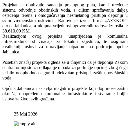
Projekat je obuhvatio sanaciju pristupnog puta, kao i uređenje
sistema odvodnje oborinskih voda, s ciljem sprečavanja daljeg
oštećenja terena i omogućavanja nesmetanog pristupa deponiji u
svim vremenskim uslovima. Radove je izvela firma „AZEKOP“
d.o.o. Jablanica, a ukupna vrijednost ugovorenih radova iznosila je
38.610,00 KM.
Realizacijom ovog projekta unaprijeđena je komunalna
infrastruktura od značaja za lokalnu zajednicu, te osigurani
kvalitetniji uslovi za upravljanje otpadom na području općine
Jablanica.
Poseban značaj projekta ogleda se u činjenici da je deponija Zakom
centralno mjesto za odlaganje otpada za područje općine, zbog čega
je bilo neophodno osigurati adekvatan pristup i zaštitu površinskih
voda.
Općina Jablanica nastavlja ulagati u projekte koji doprinose zaštiti
okoliša, unapređenju komunalne infrastrukture i stvaranje boljih
uslova za život svih građana.
25 Maj 2026