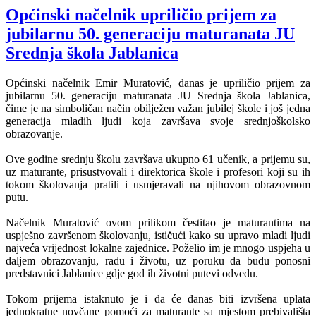
Općinski načelnik upriličio prijem za
jubilarnu 50. generaciju maturanata JU
Srednja škola Jablanica
Općinski načelnik Emir Muratović, danas je upriličio prijem za
jubilarnu 50. generaciju maturanata JU Srednja škola Jablanica,
čime je na simboličan način obilježen važan jubilej škole i još jedna
generacija mladih ljudi koja završava svoje srednjoškolsko
obrazovanje.
Ove godine srednju školu završava ukupno 61 učenik, a prijemu su,
uz maturante, prisustvovali i direktorica škole i profesori koji su ih
tokom školovanja pratili i usmjeravali na njihovom obrazovnom
putu.
Načelnik Muratović ovom prilikom čestitao je maturantima na
uspješno završenom školovanju, ističući kako su upravo mladi ljudi
najveća vrijednost lokalne zajednice. Poželio im je mnogo uspjeha u
daljem obrazovanju, radu i životu, uz poruku da budu ponosni
predstavnici Jablanice gdje god ih životni putevi odvedu.
Tokom prijema istaknuto je i da će danas biti izvršena uplata
jednokratne novčane pomoći za maturante sa mjestom prebivališta