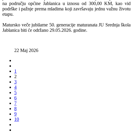
na području općine Jablanica u iznosu od 300,00 KM, kao vid
podrške i pažnje prema mladima koji završavaju jednu važnu životu
etapu.
Matursko veče jubilarne 50. generacije maturanata JU Srednja škola
Jablanica biti će održano 29.05.2026. godine.
22 Maj 2026
1
2
3
4
5
6
7
8
9
10