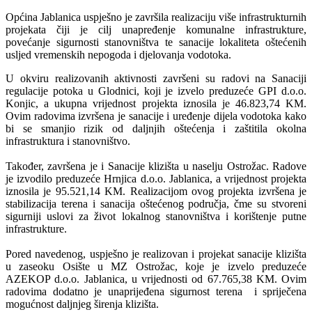
Općina Jablanica uspješno je završila realizaciju više infrastrukturnih
projekata čiji je cilj unapređenje komunalne infrastrukture,
povećanje sigurnosti stanovništva te sanacije lokaliteta oštećenih
usljed vremenskih nepogoda i djelovanja vodotoka.
U okviru realizovanih aktivnosti završeni su radovi na Sanaciji
regulacije potoka u Glodnici, koji je izvelo preduzeće GPI d.o.o.
Konjic, a ukupna vrijednost projekta iznosila je 46.823,74 KM.
Ovim radovima izvršena je sanacije i uređenje dijela vodotoka kako
bi se smanjio rizik od daljnjih oštećenja i zaštitila okolna
infrastruktura i stanovništvo.
Također, završena je i Sanacije klizišta u naselju Ostrožac. Radove
je izvodilo preduzeće Hrnjica d.o.o. Jablanica, a vrijednost projekta
iznosila je 95.521,14 KM. Realizacijom ovog projekta izvršena je
stabilizacija terena i sanacija oštećenog područja, čme su stvoreni
sigurniji uslovi za život lokalnog stanovništva i korištenje putne
infrastrukture.
Pored navedenog, uspješno je realizovan i projekat sanacije klizišta
u zaseoku Osište u MZ Ostrožac, koje je izvelo preduzeće
AZEKOP d.o.o. Jablanica, u vrijednosti od 67.765,38 KM. Ovim
radovima dodatno je unaprijeđena sigurnost terena i spriječena
mogućnost daljnjeg širenja klizišta.