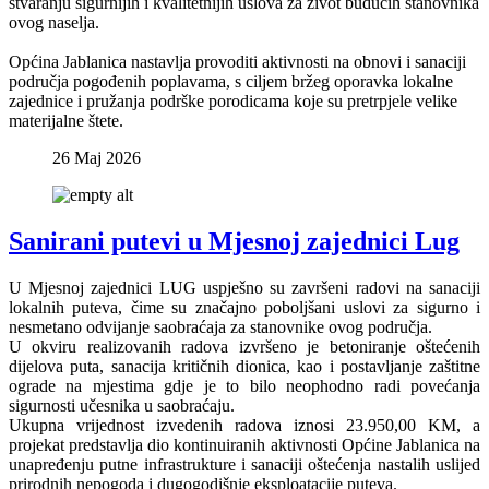
stvaranju sigurnijih i kvalitetnijih uslova za život budućih stanovnika
ovog naselja.
Općina Jablanica nastavlja provoditi aktivnosti na obnovi i sanaciji
područja pogođenih poplavama, s ciljem bržeg oporavka lokalne
zajednice i pružanja podrške porodicama koje su pretrpjele velike
materijalne štete.
26 Maj 2026
Sanirani putevi u Mjesnoj zajednici Lug
U Mjesnoj zajednici LUG uspješno su završeni radovi na sanaciji
lokalnih puteva, čime su značajno poboljšani uslovi za sigurno i
nesmetano odvijanje saobraćaja za stanovnike ovog područja.
U okviru realizovanih radova izvršeno je betoniranje oštećenih
dijelova puta, sanacija kritičnih dionica, kao i postavljanje zaštitne
ograde na mjestima gdje je to bilo neophodno radi povećanja
sigurnosti učesnika u saobraćaju.
Ukupna vrijednost izvedenih radova iznosi 23.950,00 KM, a
projekat predstavlja dio kontinuiranih aktivnosti Općine Jablanica na
unapređenju putne infrastrukture i sanaciji oštećenja nastalih uslijed
prirodnih nepogoda i dugogodišnje eksploatacije puteva.