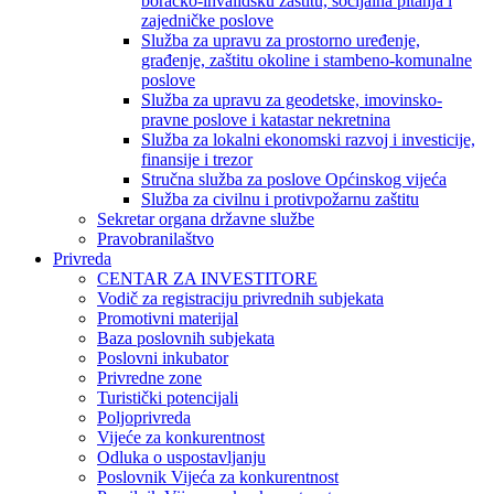
boračko-invalidsku zaštitu, socijalna pitanja i
zajedničke poslove
Služba za upravu za prostorno uređenje,
građenje, zaštitu okoline i stambeno-komunalne
poslove
Služba za upravu za geodetske, imovinsko-
pravne poslove i katastar nekretnina
Služba za lokalni ekonomski razvoj i investicije,
finansije i trezor
Stručna služba za poslove Općinskog vijeća
Služba za civilnu i protivpožarnu zaštitu
Sekretar organa državne službe
Pravobranilaštvo
Privreda
CENTAR ZA INVESTITORE
Vodič za registraciju privrednih subjekata
Promotivni materijal
Baza poslovnih subjekata
Poslovni inkubator
Privredne zone
Turistički potencijali
Poljoprivreda
Vijeće za konkurentnost
Odluka o uspostavljanju
Poslovnik Vijeća za konkurentnost