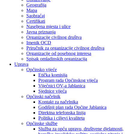
Geografija
Mapa
Saobraćaj
Certifikati
Naseljena mjesta i ulice
Javna priznanja
Organizacije civilnog društva
Imenik OCD
Priručnik za organizacije civilnog društva
Organizacije od posebnog interesa
Spisak omladinskih organizacija
Uprava
Općinsko vijeće
Etička komisija
Program rada Općinskog vijeća
Vijećnici OV-a Jablanica
Sjednice vijeća
Općinski načelnik
Kontakt za načelnika
Godišnji plan rada Općine Jablanica
Direktna telefonska linija
Politika i ciljevi kvaliteta
Općinske službe
Služba za opću upravu, društvene djelatnosti,