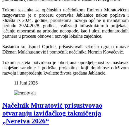
Tokom sastanka sa općinskim nečelnikom Emirom Muratovićem
razgovarano je o procesu oporavka Jablanice nakon poplava i
klizišta iz 2024. godine, prioritetima razvoja općine u mandatnom
periodu 2024-2028. godina, realizaciji infrastrukturnih projekata,
jačanju otpornosti na prirodne nepogode, kao i ulozi međunarodnih
partnera u procesu obnove i razvoja lokalne zajednice.
Sastanku su, ispred Općine, prisustvovali sekretar ograna uprave
Dženan Mulahasanović i pomoćnik načelnika Nermin Kovačević.
Tokom susreta potvrđena je obostrana opredjeljenost za nastavak
uspješne saradnje i podrška projektima koji doprinose održivom
razvoju i unapređenju kvalitete života građana Jablancie.
11 Juni 2026
Načelnik Muratović prisustvovao
otvaranju izviđačkog takmičenja
„Neretva 2026“