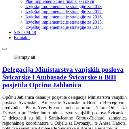
Plan implementacije i finansijski okvir
Izvještaj implementacije strategije za 2018
Izvještaj implementacije strategije za 2017.
Izvještaj implementacije strategije za 2016.
Izvještaj implementacije strategije za 2015.
Izvještaj implementacije strategije za 2014.
SISTEM 48
Kontakti
Delegacija Ministarstva vanjskih poslova
Švicarske i Ambasade Švicarske u BiH
posjetila Općinu Jablanica
Općinu Jablanica danas je posjetila delegacija Ministarstva vanjskih
poslova Švicarske i Ambasade Švicarske u Bosni i Hercegovini,
predvođena Pierre-Yves Fuxom, ambasadorom i šefom Odjela za
Evroaziju pri Federalnom ministarstvu vanjskih poslova Švicarske.
U delegaciji su bili i Sarah-Jeanne Giroux-Richard, zamjenica
regionalnog koordinatora u Odjelu za Evroaziju, te Anesa Habota,
politička savjetnica Ambasade Švicarske u Bosni i Hercegovini.