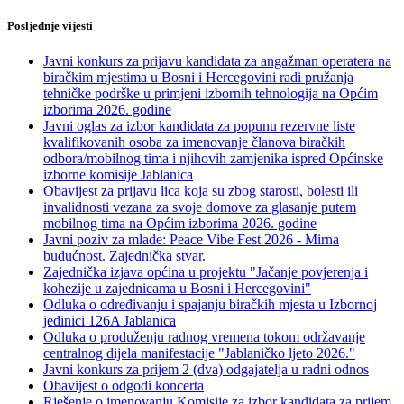
Posljednje vijesti
Javni konkurs za prijavu kandidata za angažman operatera na
biračkim mjestima u Bosni i Hercegovini radi pružanja
tehničke podrške u primjeni izbornih tehnologija na Općim
izborima 2026. godine
Javni oglas za izbor kandidata za popunu rezervne liste
kvalifikovanih osoba za imenovanje članova biračkih
odbora/mobilnog tima i njihovih zamjenika ispred Općinske
izborne komisije Jablanica
Obavijest za prijavu lica koja su zbog starosti, bolesti ili
invalidnosti vezana za svoje domove za glasanje putem
mobilnog tima na Općim izborima 2026. godine
Javni poziv za mlade: Peace Vibe Fest 2026 - Mirna
budućnost. Zajednička stvar.
Zajednička izjava općina u projektu "Jačanje povjerenja i
kohezije u zajednicama u Bosni i Hercegovini"
Odluka o određivanju i spajanju biračkih mjesta u Izbornoj
jedinici 126A Jablanica
Odluka o produženju radnog vremena tokom održavanje
centralnog dijela manifestacije "Jablaničko ljeto 2026."
Javni konkurs za prijem 2 (dva) odgajatelja u radni odnos
Obavijest o odgodi koncerta
Rješenje o imenovanju Komisije za izbor kandidata za prijem