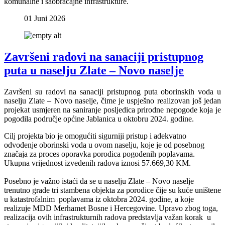
komunalne i saobraćajne infrastrukture.
01 Juni 2026
Završeni radovi na sanaciji pristupnog
puta u naselju Zlate – Novo naselje
Završeni su radovi na sanaciji pristupnog puta oborinskih voda u
naselju Zlate – Novo naselje, čime je uspješno realizovan još jedan
projekat usmjeren na saniranje posljedica prirodne nepogode koja je
pogodila područje općine Jablanica u oktobru 2024. godine.
Cilj projekta bio je omogućiti sigurniji pristup i adekvatno
odvođenje oborinski voda u ovom naselju, koje je od posebnog
značaja za proces oporavka porodica pogođenih poplavama.
Ukupna vrijednost izvedenih radova iznosi 57.669,30 KM.
Posebno je važno istaći da se u naselju Zlate – Novo naselje
trenutno grade tri stambena objekta za porodice čije su kuće uništene
u katastrofalnim poplavama iz oktobra 2024. godine, a koje
realizuje MDD Merhamet Bosne i Hercegovine. Upravo zbog toga,
realizacija ovih infrastrukturnih radova predstavlja važan korak u