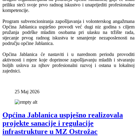
priliku steći svoje prvo radnog iskustvo i unaprijediti profesionalne
kompetencije.
Program subvencioniranja zapošljavanja i volonterskog angažmana
Općina Jablanica uspješno provodi već dugi niz godina s ciljem
pružanja podrške mladim osobama pri ulasku na tržište rada,
stjecanje prvog radnog iskustva te smanjenje nezaposlenosti na
području općine Jablanica.
Općina Jablanica će nastaviti i u narednom periodu provoditi
aktivnosti i mjere koje doprinose zapošljavanju mladih i stvaranju
boljih uslova za njhov profesionalni razvoj i ostana u lokalnoj
zajednici.
25 Maj 2026
Općina Jablanica uspješno realizovala
projekte sanacije i regulacije
infrastrukture u MZ Ostrožac