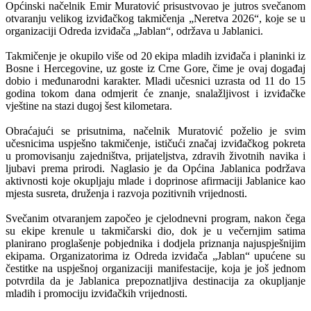
Općinski načelnik Emir Muratović prisustvovao je jutros svečanom
otvaranju velikog izviđačkog takmičenja „Neretva 2026“, koje se u
organizaciji Odreda izviđača „Jablan“, održava u Jablanici.
Takmičenje je okupilo više od 20 ekipa mladih izviđača i planinki iz
Bosne i Hercegovine, uz goste iz Crne Gore, čime je ovaj događaj
dobio i međunarodni karakter. Mladi učesnici uzrasta od 11 do 15
godina tokom dana odmjerit će znanje, snalažljivost i izviđačke
vještine na stazi dugoj šest kilometara.
Obraćajući se prisutnima, načelnik Muratović poželio je svim
učesnicima uspješno takmičenje, ističući značaj izviđačkog pokreta
u promovisanju zajedništva, prijateljstva, zdravih životnih navika i
ljubavi prema prirodi. Naglasio je da Općina Jablanica podržava
aktivnosti koje okupljaju mlade i doprinose afirmaciji Jablanice kao
mjesta susreta, druženja i razvoja pozitivnih vrijednosti.
Svečanim otvaranjem započeo je cjelodnevni program, nakon čega
su ekipe krenule u takmičarski dio, dok je u večernjim satima
planirano proglašenje pobjednika i dodjela priznanja najuspješnijim
ekipama. Organizatorima iz Odreda izviđača „Jablan“ upućene su
čestitke na uspješnoj organizaciji manifestacije, koja je još jednom
potvrdila da je Jablanica prepoznatljiva destinacija za okupljanje
mladih i promociju izviđačkih vrijednosti.