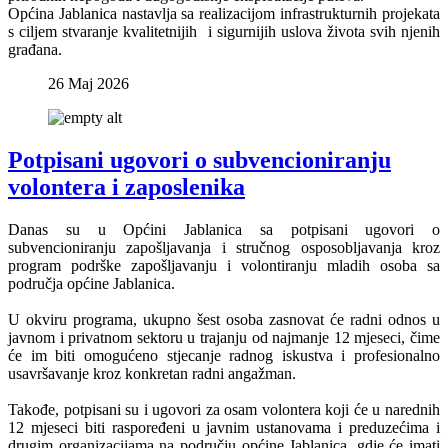
Općina Jablanica nastavlja sa realizacijom infrastrukturnih projekata
s ciljem stvaranje kvalitetnijih i sigurnijih uslova života svih njenih
građana.
26 Maj 2026
Potpisani ugovori o subvencioniranju
volontera i zaposlenika
Danas su u Općini Jablanica sa potpisani ugovori o
subvencioniranju zapošljavanja i stručnog osposobljavanja kroz
program podrške zapošljavanju i volontiranju mladih osoba sa
područja općine Jablanica.
U okviru programa, ukupno šest osoba zasnovat će radni odnos u
javnom i privatnom sektoru u trajanju od najmanje 12 mjeseci, čime
će im biti omogućeno stjecanje radnog iskustva i profesionalno
usavršavanje kroz konkretan radni angažman.
Takođe, potpisani su i ugovori za osam volontera koji će u narednih
12 mjeseci biti raspoređeni u javnim ustanovama i preduzećima i
drugim organizacijama na području općine Jablanica, gdje će imati