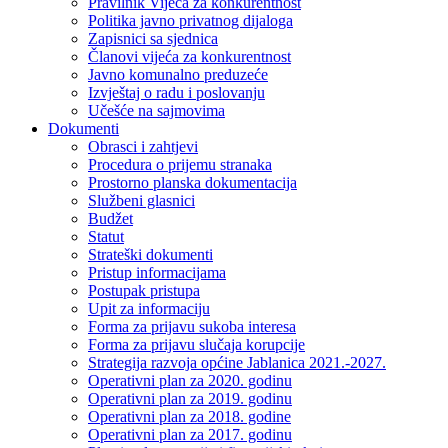
Pravilnik Vijeca za konkurentnost
Politika javno privatnog dijaloga
Zapisnici sa sjednica
Članovi vijeća za konkurentnost
Javno komunalno preduzeće
Izvještaj o radu i poslovanju
Učešće na sajmovima
Dokumenti
Obrasci i zahtjevi
Procedura o prijemu stranaka
Prostorno planska dokumentacija
Službeni glasnici
Budžet
Statut
Strateški dokumenti
Pristup informacijama
Postupak pristupa
Upit za informaciju
Forma za prijavu sukoba interesa
Forma za prijavu slučaja korupcije
Strategija razvoja općine Jablanica 2021.-2027.
Operativni plan za 2020. godinu
Operativni plan za 2019. godinu
Operativni plan za 2018. godine
Operativni plan za 2017. godinu