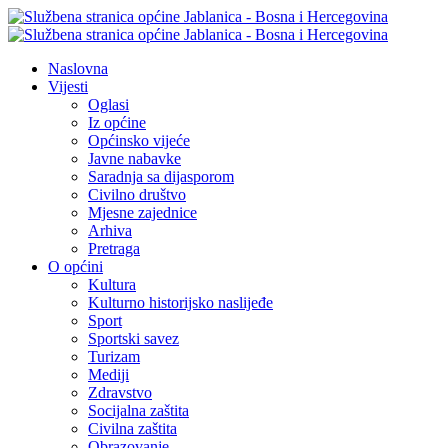
Naslovna
Vijesti
Oglasi
Iz općine
Općinsko vijeće
Javne nabavke
Saradnja sa dijasporom
Civilno društvo
Mjesne zajednice
Arhiva
Pretraga
O općini
Kultura
Kulturno historijsko naslijeđe
Sport
Sportski savez
Turizam
Mediji
Zdravstvo
Socijalna zaštita
Civilna zaštita
Obrazovanje