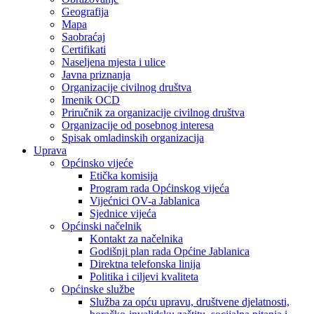
Geografija
Mapa
Saobraćaj
Certifikati
Naseljena mjesta i ulice
Javna priznanja
Organizacije civilnog društva
Imenik OCD
Priručnik za organizacije civilnog društva
Organizacije od posebnog interesa
Spisak omladinskih organizacija
Uprava
Općinsko vijeće
Etička komisija
Program rada Općinskog vijeća
Vijećnici OV-a Jablanica
Sjednice vijeća
Općinski načelnik
Kontakt za načelnika
Godišnji plan rada Općine Jablanica
Direktna telefonska linija
Politika i ciljevi kvaliteta
Općinske službe
Služba za opću upravu, društvene djelatnosti,