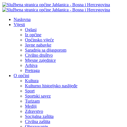
Naslovna
Vijesti
Oglasi
Iz općine
Općinsko vijeće
Javne nabavke
Saradnja sa dijasporom
Civilno društvo
Mjesne zajednice
Arhiva
Pretraga
O općini
Kultura
Kulturno historijsko naslijeđe
Sport
Sportski savez
Turizam
Mediji
Zdravstvo
Socijalna zaštita
Civilna zaštita
Obrazovanje