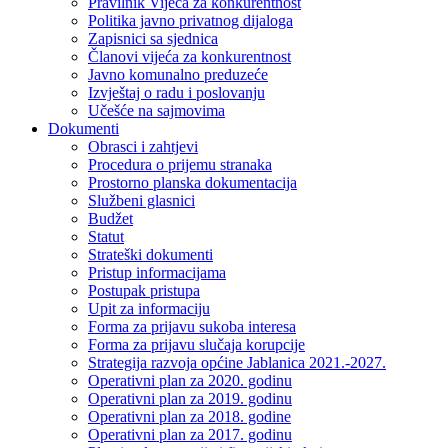
Pravilnik Vijeca za konkurentnost
Politika javno privatnog dijaloga
Zapisnici sa sjednica
Članovi vijeća za konkurentnost
Javno komunalno preduzeće
Izvještaj o radu i poslovanju
Učešće na sajmovima
Dokumenti
Obrasci i zahtjevi
Procedura o prijemu stranaka
Prostorno planska dokumentacija
Službeni glasnici
Budžet
Statut
Strateški dokumenti
Pristup informacijama
Postupak pristupa
Upit za informaciju
Forma za prijavu sukoba interesa
Forma za prijavu slučaja korupcije
Strategija razvoja općine Jablanica 2021.-2027.
Operativni plan za 2020. godinu
Operativni plan za 2019. godinu
Operativni plan za 2018. godine
Operativni plan za 2017. godinu