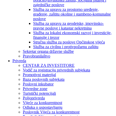
boračko-invalidsku zaštitu, socijalna pitanja i
zajedničke poslove
Služba za upravu za prostorno uređenje,
građenje, zaštitu okoline i stambeno-komunalne
poslove
Služba za upravu za geodetske, imovinsko-
pravne poslove i katastar nekretnina
Služba za lokalni ekonomski razvoj i investicije,
finansije i trezor
Stručna služba za poslove Općinskog vijeća
Služba za civilnu i protivpožarnu zaštitu
Sekretar organa državne službe
Pravobranilaštvo
Privreda
CENTAR ZA INVESTITORE
Vodič za registraciju privrednih subjekata
Promotivni materijal
Baza poslovnih subjekata
Poslovni inkubator
Privredne zone
Turistički potencijali
Poljoprivreda
Vijeće za konkurentnost
Odluka o uspostavljanju
Poslovnik Vijeća za konkurentnost