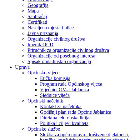
Geografija
Mapa
Saobraćaj
Certifikati
Naseljena mjesta i ulice
Javna priznanja
Organizacije civilnog društva
Imenik OCD
Priručnik za organizacije civilnog društva
Organizacije od posebnog interesa
Spisak omladinskih organizacija
Uprava
Općinsko vijeće
Etička komisija
Program rada Općinskog vijeća
Vijećnici OV-a Jablanica
Sjednice vijeća
Općinski načelnik
Kontakt za načelnika
Godišnji plan rada Općine Jablanica
Direktna telefonska linija
Politika i ciljevi kvaliteta
Općinske službe
Služba za opću upravu, društvene djelatnosti,