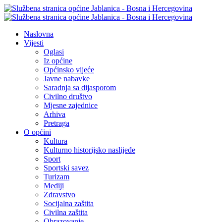
Naslovna
Vijesti
Oglasi
Iz općine
Općinsko vijeće
Javne nabavke
Saradnja sa dijasporom
Civilno društvo
Mjesne zajednice
Arhiva
Pretraga
O općini
Kultura
Kulturno historijsko naslijeđe
Sport
Sportski savez
Turizam
Mediji
Zdravstvo
Socijalna zaštita
Civilna zaštita
Obrazovanje