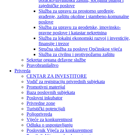
boračko-invalidsku zaštitu, socijalna pitanja i
zajedničke poslove
Služba za upravu za prostorno uređenje,
građenje, zaštitu okoline i stambeno-komunalne
poslove
Služba za upravu za geodetske, imovinsko-
pravne poslove i katastar nekretnina
Služba za lokalni ekonomski razvoj i investicije,
finansije i trezor
Stručna služba za poslove Općinskog vijeća
Služba za civilnu i protivpožarnu zaštitu
Sekretar organa državne službe
Pravobranilaštvo
Privreda
CENTAR ZA INVESTITORE
Vodič za registraciju privrednih subjekata
Promotivni materijal
Baza poslovnih subjekata
Poslovni inkubator
Privredne zone
Turistički potencijali
Poljoprivreda
Vijeće za konkurentnost
Odluka o uspostavljanju
Poslovnik Vijeća za konkurentnost