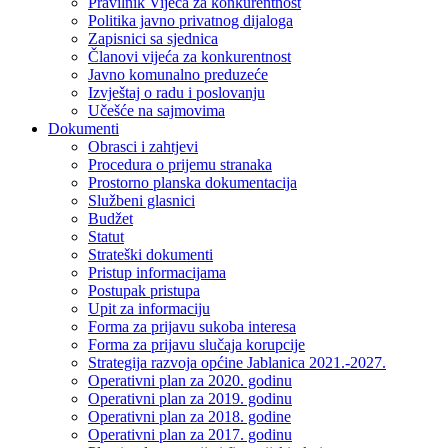
Pravilnik Vijeca za konkurentnost
Politika javno privatnog dijaloga
Zapisnici sa sjednica
Članovi vijeća za konkurentnost
Javno komunalno preduzeće
Izvještaj o radu i poslovanju
Učešće na sajmovima
Dokumenti
Obrasci i zahtjevi
Procedura o prijemu stranaka
Prostorno planska dokumentacija
Službeni glasnici
Budžet
Statut
Strateški dokumenti
Pristup informacijama
Postupak pristupa
Upit za informaciju
Forma za prijavu sukoba interesa
Forma za prijavu slučaja korupcije
Strategija razvoja općine Jablanica 2021.-2027.
Operativni plan za 2020. godinu
Operativni plan za 2019. godinu
Operativni plan za 2018. godine
Operativni plan za 2017. godinu