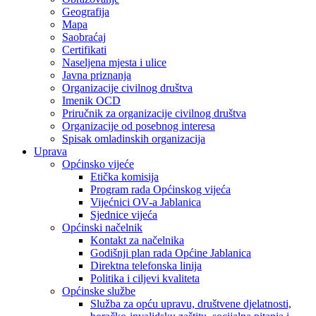
Geografija
Mapa
Saobraćaj
Certifikati
Naseljena mjesta i ulice
Javna priznanja
Organizacije civilnog društva
Imenik OCD
Priručnik za organizacije civilnog društva
Organizacije od posebnog interesa
Spisak omladinskih organizacija
Uprava
Općinsko vijeće
Etička komisija
Program rada Općinskog vijeća
Vijećnici OV-a Jablanica
Sjednice vijeća
Općinski načelnik
Kontakt za načelnika
Godišnji plan rada Općine Jablanica
Direktna telefonska linija
Politika i ciljevi kvaliteta
Općinske službe
Služba za opću upravu, društvene djelatnosti,