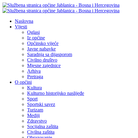
Naslovna
Vijesti
Oglasi
Iz općine
Općinsko vijeće
Javne nabavke
Saradnja sa dijasporom
Civilno društvo
Mjesne zajednice
Arhiva
Pretraga
O općini
Kultura
Kulturno historijsko naslijeđe
Sport
Sportski savez
Turizam
Mediji
Zdravstvo
Socijalna zaštita
Civilna zaštita
Obrazovanje