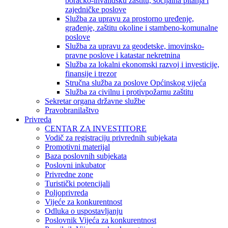
boračko-invalidsku zaštitu, socijalna pitanja i
zajedničke poslove
Služba za upravu za prostorno uređenje,
građenje, zaštitu okoline i stambeno-komunalne
poslove
Služba za upravu za geodetske, imovinsko-
pravne poslove i katastar nekretnina
Služba za lokalni ekonomski razvoj i investicije,
finansije i trezor
Stručna služba za poslove Općinskog vijeća
Služba za civilnu i protivpožarnu zaštitu
Sekretar organa državne službe
Pravobranilaštvo
Privreda
CENTAR ZA INVESTITORE
Vodič za registraciju privrednih subjekata
Promotivni materijal
Baza poslovnih subjekata
Poslovni inkubator
Privredne zone
Turistički potencijali
Poljoprivreda
Vijeće za konkurentnost
Odluka o uspostavljanju
Poslovnik Vijeća za konkurentnost