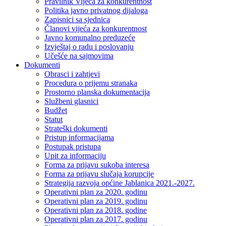
Pravilnik Vijeca za konkurentnost
Politika javno privatnog dijaloga
Zapisnici sa sjednica
Članovi vijeća za konkurentnost
Javno komunalno preduzeće
Izvještaj o radu i poslovanju
Učešće na sajmovima
Dokumenti
Obrasci i zahtjevi
Procedura o prijemu stranaka
Prostorno planska dokumentacija
Službeni glasnici
Budžet
Statut
Strateški dokumenti
Pristup informacijama
Postupak pristupa
Upit za informaciju
Forma za prijavu sukoba interesa
Forma za prijavu slučaja korupcije
Strategija razvoja općine Jablanica 2021.-2027.
Operativni plan za 2020. godinu
Operativni plan za 2019. godinu
Operativni plan za 2018. godine
Operativni plan za 2017. godinu