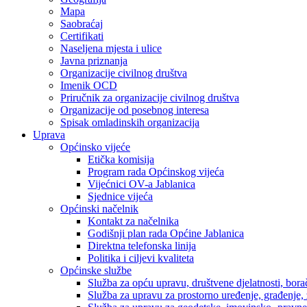
Mapa
Saobraćaj
Certifikati
Naseljena mjesta i ulice
Javna priznanja
Organizacije civilnog društva
Imenik OCD
Priručnik za organizacije civilnog društva
Organizacije od posebnog interesa
Spisak omladinskih organizacija
Uprava
Općinsko vijeće
Etička komisija
Program rada Općinskog vijeća
Vijećnici OV-a Jablanica
Sjednice vijeća
Općinski načelnik
Kontakt za načelnika
Godišnji plan rada Općine Jablanica
Direktna telefonska linija
Politika i ciljevi kvaliteta
Općinske službe
Služba za opću upravu, društvene djelatnosti, borač
Služba za upravu za prostorno uređenje, građenje,