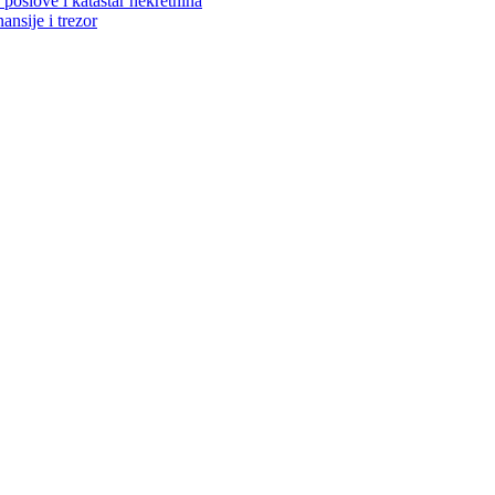
poslove i katastar nekretnina
ansije i trezor