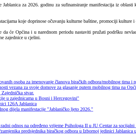
blanica za 2026. godinu za sufinansiranje manifestacija iz oblasti ku
stacijama koje doprinose očuvanju kulturne baštine, promociji kulture 
 da će Općina i u narednom periodu nastaviti pružati podršku nevla
e zajednice u cjelini.
ikovanih osoba za imenovanje članova biračkih odbora/mobilnog tima i 
validnosti vezana za svoje domove za glasanje putem mobilnog tima na O
 Zajednička stvar.
zije u zajednicama u Bosni i Hercegovini"
inici 126A Jablanica
g dijela manifestacije "Jablaničko ljeto 2026."
radni odnos na određeno vrijeme Psihologa II u JU Centar za socijalni 
/zamjenika predsjednika biračkog odbora u Izbornoj jedinici Jablanica