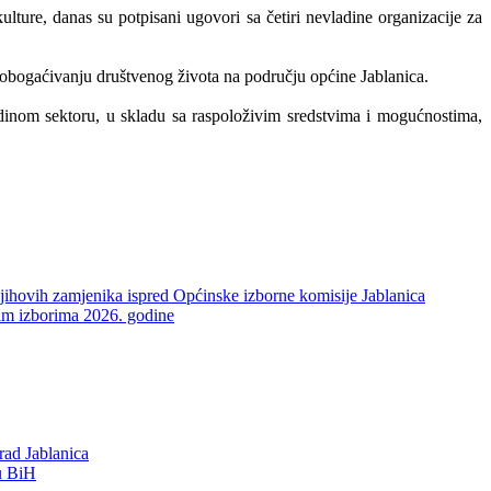
lture, danas su potpisani ugovori sa četiri nevladine organizacije za
i obogaćivanju društvenog života na području općine Jablanica.
dinom sektoru, u skladu sa raspoloživim sredstvima i mogućnostima,
njihovih zamjenika ispred Općinske izborne komisije Jablanica
pćim izborima 2026. godine
rad Jablanica
 u BiH