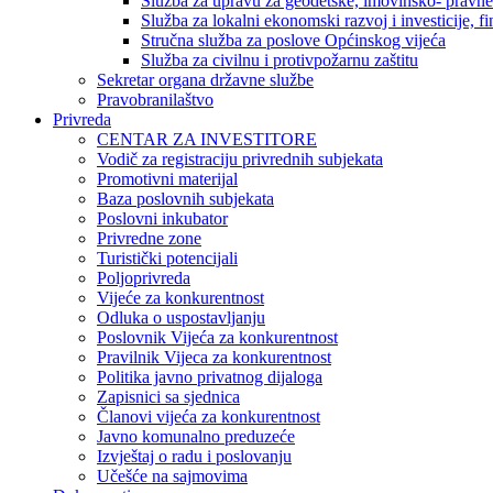
Služba za upravu za geodetske, imovinsko- pravne 
Služba za lokalni ekonomski razvoj i investicije, fin
Stručna služba za poslove Općinskog vijeća
Služba za civilnu i protivpožarnu zaštitu
Sekretar organa državne službe
Pravobranilaštvo
Privreda
CENTAR ZA INVESTITORE
Vodič za registraciju privrednih subjekata
Promotivni materijal
Baza poslovnih subjekata
Poslovni inkubator
Privredne zone
Turistički potencijali
Poljoprivreda
Vijeće za konkurentnost
Odluka o uspostavljanju
Poslovnik Vijeća za konkurentnost
Pravilnik Vijeca za konkurentnost
Politika javno privatnog dijaloga
Zapisnici sa sjednica
Članovi vijeća za konkurentnost
Javno komunalno preduzeće
Izvještaj o radu i poslovanju
Učešće na sajmovima