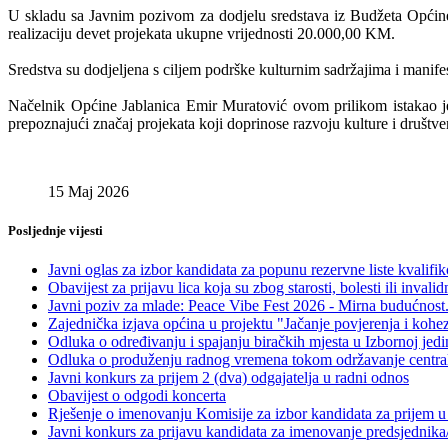
U skladu sa Javnim pozivom za dodjelu sredstava iz Budžeta Općine Ja
realizaciju devet projekata ukupne vrijednosti 20.000,00 KM.
Sredstva su dodjeljena s ciljem podrške kulturnim sadržajima i manife
Načelnik Općine Jablanica Emir Muratović ovom prilikom istakao je
prepoznajući značaj projekata koji doprinose razvoju kulture i društven
15 Maj 2026
Posljednje vijesti
Javni oglas za izbor kandidata za popunu rezervne liste kvalif
Obavijest za prijavu lica koja su zbog starosti, bolesti ili in
Javni poziv za mlade: Peace Vibe Fest 2026 - Mirna budućnost.
Zajednička izjava općina u projektu "Jačanje povjerenja i kohe
Odluka o određivanju i spajanju biračkih mjesta u Izbornoj jed
Odluka o produženju radnog vremena tokom održavanje centralno
Javni konkurs za prijem 2 (dva) odgajatelja u radni odnos
Obavijest o odgodi koncerta
Rješenje o imenovanju Komisije za izbor kandidata za prijem u 
Javni konkurs za prijavu kandidata za imenovanje predsjednika