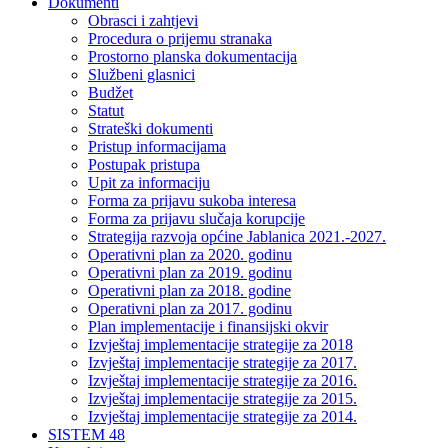
Dokumenti
Obrasci i zahtjevi
Procedura o prijemu stranaka
Prostorno planska dokumentacija
Službeni glasnici
Budžet
Statut
Strateški dokumenti
Pristup informacijama
Postupak pristupa
Upit za informaciju
Forma za prijavu sukoba interesa
Forma za prijavu slučaja korupcije
Strategija razvoja općine Jablanica 2021.-2027.
Operativni plan za 2020. godinu
Operativni plan za 2019. godinu
Operativni plan za 2018. godine
Operativni plan za 2017. godinu
Plan implementacije i finansijski okvir
Izvještaj implementacije strategije za 2018
Izvještaj implementacije strategije za 2017.
Izvještaj implementacije strategije za 2016.
Izvještaj implementacije strategije za 2015.
Izvještaj implementacije strategije za 2014.
SISTEM 48