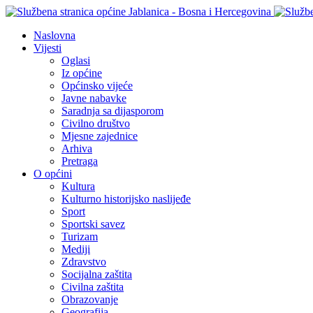
Naslovna
Vijesti
Oglasi
Iz općine
Općinsko vijeće
Javne nabavke
Saradnja sa dijasporom
Civilno društvo
Mjesne zajednice
Arhiva
Pretraga
O općini
Kultura
Kulturno historijsko naslijeđe
Sport
Sportski savez
Turizam
Mediji
Zdravstvo
Socijalna zaštita
Civilna zaštita
Obrazovanje
Geografija