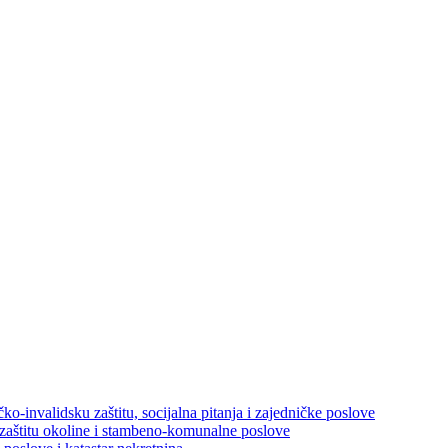
ko-invalidsku zaštitu, socijalna pitanja i zajedničke poslove
 zaštitu okoline i stambeno-komunalne poslove