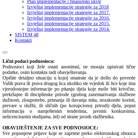
Plan implementacije i finansijski okvir
Izvještaj implementacije strategije za 2018
Izvještaj implementacije strategije za 2017.
Izvještaj implementacije strategije za 2016.
Izvještaj implementacije strategije za 2015.
Izvještaj implementacije strategije za 2014.
SISTEM 48
Kontakti
Lični podaci podnosioca:
Podnosioci koji žele ostati anonimni, ne moraju upisivati lične
podatke, osim kontakta radi obavještavanja.
Opišite detaljno situaciju u kojoj smatrate da je došlo do povrede
Vaših prava ili prava drugog lica ukoliko ste svjedok ili lice koje ima
vjerodostojne informacije po pitanju djela koje može biti krivične,
prekršajne ili disciplinske prirode (grubog zanemarivanja službene
dužnosti, zloupotrebe, primanja ili davanja mita, nezakonite koristi,
prevare u službi, ili sličnih (po korupcionoj prirodi) djela, poput
informacija o namještenim tenderima, javnim konkursima,
nelicenciranim studijama, itd) od strane javnih službenika.
OBAVIJEŠTENJE ZA SVE PODNOSIOCE:
Sve popunjene prijave koje se zaprime preko elektronskog obrasca