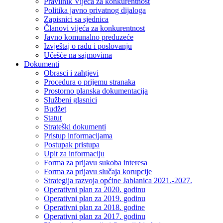
Pravilnik Vijeca za konkurentnost
Politika javno privatnog dijaloga
Zapisnici sa sjednica
Članovi vijeća za konkurentnost
Javno komunalno preduzeće
Izvještaj o radu i poslovanju
Učešće na sajmovima
Dokumenti
Obrasci i zahtjevi
Procedura o prijemu stranaka
Prostorno planska dokumentacija
Službeni glasnici
Budžet
Statut
Strateški dokumenti
Pristup informacijama
Postupak pristupa
Upit za informaciju
Forma za prijavu sukoba interesa
Forma za prijavu slučaja korupcije
Strategija razvoja općine Jablanica 2021.-2027.
Operativni plan za 2020. godinu
Operativni plan za 2019. godinu
Operativni plan za 2018. godine
Operativni plan za 2017. godinu