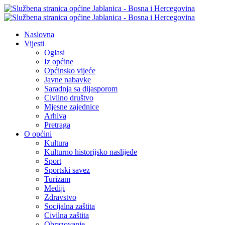
Naslovna
Vijesti
Oglasi
Iz općine
Općinsko vijeće
Javne nabavke
Saradnja sa dijasporom
Civilno društvo
Mjesne zajednice
Arhiva
Pretraga
O općini
Kultura
Kulturno historijsko naslijeđe
Sport
Sportski savez
Turizam
Mediji
Zdravstvo
Socijalna zaštita
Civilna zaštita
Obrazovanje