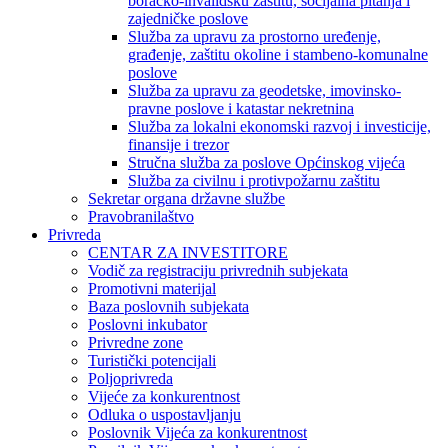
boračko-invalidsku zaštitu, socijalna pitanja i
zajedničke poslove
Služba za upravu za prostorno uređenje,
građenje, zaštitu okoline i stambeno-komunalne
poslove
Služba za upravu za geodetske, imovinsko-
pravne poslove i katastar nekretnina
Služba za lokalni ekonomski razvoj i investicije,
finansije i trezor
Stručna služba za poslove Općinskog vijeća
Služba za civilnu i protivpožarnu zaštitu
Sekretar organa državne službe
Pravobranilaštvo
Privreda
CENTAR ZA INVESTITORE
Vodič za registraciju privrednih subjekata
Promotivni materijal
Baza poslovnih subjekata
Poslovni inkubator
Privredne zone
Turistički potencijali
Poljoprivreda
Vijeće za konkurentnost
Odluka o uspostavljanju
Poslovnik Vijeća za konkurentnost