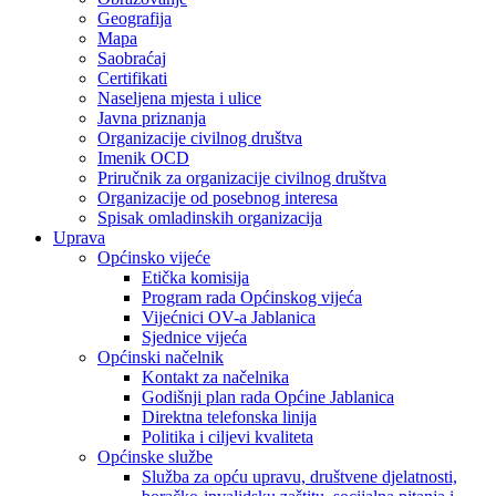
Geografija
Mapa
Saobraćaj
Certifikati
Naseljena mjesta i ulice
Javna priznanja
Organizacije civilnog društva
Imenik OCD
Priručnik za organizacije civilnog društva
Organizacije od posebnog interesa
Spisak omladinskih organizacija
Uprava
Općinsko vijeće
Etička komisija
Program rada Općinskog vijeća
Vijećnici OV-a Jablanica
Sjednice vijeća
Općinski načelnik
Kontakt za načelnika
Godišnji plan rada Općine Jablanica
Direktna telefonska linija
Politika i ciljevi kvaliteta
Općinske službe
Služba za opću upravu, društvene djelatnosti,