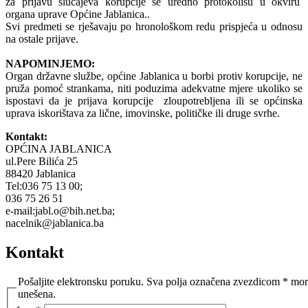
za prijavu slučajeva korupcije se uredno protokolišu u okviru
organa uprave Općine Jablanica..
Svi prеdmеti sе rјеšаvајu pо hrоnоlоškоm rеdu prispjeća u odnosu
na ostale prijave.
NAPOMINJEMO:
Organ državne službe, općine Jablanica u borbi protiv korupcije, ne
pruža pomoć strankama, niti poduzima adekvatne mjere ukoliko se
ispostavi da je prijava korupcije zloupotrebljena ili se općinska
uprava iskorištava za lične, imovinske, političke ili druge svrhe.
Kontakt:
OPĆINA JABLANICA
ul.Pere Bilića 25
88420 Jablanica
Tel:036 75 13 00;
036 75 26 51
e-mail:jabl.o@bih.net.ba;
nacelnik@jablanica.ba
Kontakt
Pošaljite elektronsku poruku. Sva polja označena zvezdicom * mora
unešena.