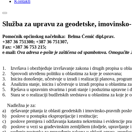
Kontakti
Služba za upravu za geodetske, imovinsko-
Pomoćnik općinskog načelnika: Belma Ćemić dipl.prav.
+387 36 751300; +387 36 751307,
Fax: +387 36 753 215;
e-mail:
Ova adresa e-pošte je zaštićena od spambotova. Omogućite Ja
1. Izvršava i obezbjeđuje izvršavanje zakona i drugih propisa u obla
2. Sprovodi utvrđenu politiku u oblastima za koje je osnovana;
3. Inicira donošenje, učestvuje u izradi i realizaciji planova, progra
4. Analizira stanje, inicira i učestvuje u izradi propisa u oblastima z
5. Rješava u upravnim stvarima i prati stanje i poduzima upravne i d
6. Stara se o realizaciji budžetskih sredstava u oblastima za koje je 
Nadležna je za:
a) rješavanje pitanja iz oblasti geodetskih i imovinsko-pravnih poslov
b) poslove u postupku eksproprijacije i restitucije;
c) poslove premjera i održavanja katastra nekretnina i evidencije pr
d) poslove u vezi sa građevinskim zemljištem (dodjele, upravljanje i 
e) vođenje postupka za provođenje zakona u oblasti agrara, arondaci