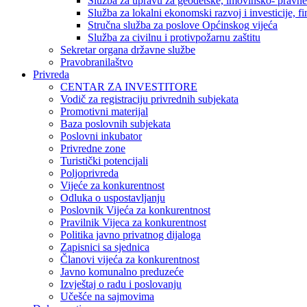
Služba za upravu za geodetske, imovinsko- pravne 
Služba za lokalni ekonomski razvoj i investicije, fin
Stručna služba za poslove Općinskog vijeća
Služba za civilnu i protivpožarnu zaštitu
Sekretar organa državne službe
Pravobranilaštvo
Privreda
CENTAR ZA INVESTITORE
Vodič za registraciju privrednih subjekata
Promotivni materijal
Baza poslovnih subjekata
Poslovni inkubator
Privredne zone
Turistički potencijali
Poljoprivreda
Vijeće za konkurentnost
Odluka o uspostavljanju
Poslovnik Vijeća za konkurentnost
Pravilnik Vijeca za konkurentnost
Politika javno privatnog dijaloga
Zapisnici sa sjednica
Članovi vijeća za konkurentnost
Javno komunalno preduzeće
Izvještaj o radu i poslovanju
Učešće na sajmovima