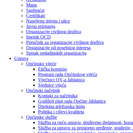
Mapa
Saobraćaj
Certifikati
Naseljena mjesta i ulice
Javna priznanja
Organizacije civilnog društva
Imenik OCD
Priručnik za organizacije civilnog društva
Organizacije od posebnog interesa
Spisak omladinskih organizacija
Uprava
Općinsko vijeće
Etička komisija
Program rada Općinskog vijeća
Vijećnici OV-a Jablanica
Sjednice vijeća
Općinski načelnik
Kontakt za načelnika
Godišnji plan rada Općine Jablanica
Direktna telefonska linija
Politika i ciljevi kvaliteta
Općinske službe
Služba za opću upravu, društvene djelatnosti, borač
Služba za upravu za prostorno uređenje, građenje,