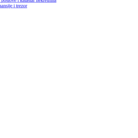
poslove i katastar nekretnina
ansije i trezor