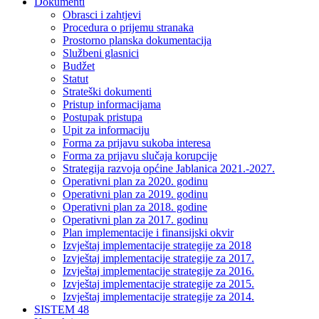
Dokumenti
Obrasci i zahtjevi
Procedura o prijemu stranaka
Prostorno planska dokumentacija
Službeni glasnici
Budžet
Statut
Strateški dokumenti
Pristup informacijama
Postupak pristupa
Upit za informaciju
Forma za prijavu sukoba interesa
Forma za prijavu slučaja korupcije
Strategija razvoja općine Jablanica 2021.-2027.
Operativni plan za 2020. godinu
Operativni plan za 2019. godinu
Operativni plan za 2018. godine
Operativni plan za 2017. godinu
Plan implementacije i finansijski okvir
Izvještaj implementacije strategije za 2018
Izvještaj implementacije strategije za 2017.
Izvještaj implementacije strategije za 2016.
Izvještaj implementacije strategije za 2015.
Izvještaj implementacije strategije za 2014.
SISTEM 48