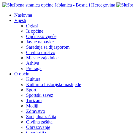
Naslovna
Vijesti
Oglasi
Iz općine
Općinsko vijeće
Javne nabavke
Saradnja sa dijasporom
Civilno društvo
Mjesne zajednice
Arhiva
Pretraga
O općini
Kultura
Kulturno historijsko naslijeđe
Sport
Sportski savez
Turizam
Mediji
Zdravstvo
Socijalna zaštita
Civilna zaštita
Obrazovanje
Geografija