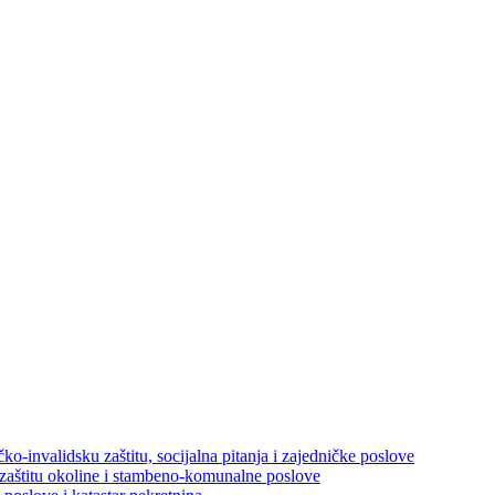
ko-invalidsku zaštitu, socijalna pitanja i zajedničke poslove
 zaštitu okoline i stambeno-komunalne poslove