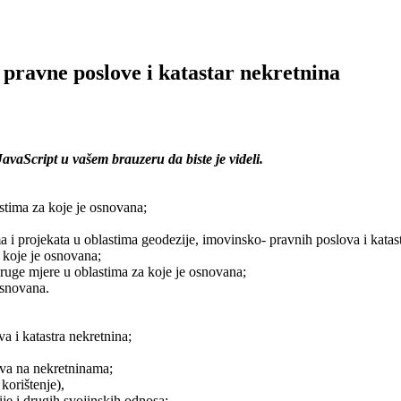
 pravne poslove i katastar nekretnina
vaScript u vašem brauzeru da biste je videli.
stima za koje je osnovana;
ma i projekata u oblastima geodezije, imovinsko- pravnih poslova i kata
a koje je osnovana;
ruge mjere u oblastima za koje je osnovana;
osnovana.
a i katastra nekretnina;
ava na nekretninama;
korištenje),
je i drugih svojinskih odnosa;