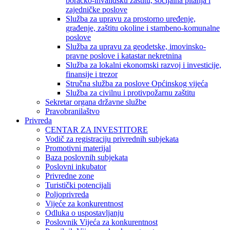
boračko-invalidsku zaštitu, socijalna pitanja i
zajedničke poslove
Služba za upravu za prostorno uređenje,
građenje, zaštitu okoline i stambeno-komunalne
poslove
Služba za upravu za geodetske, imovinsko-
pravne poslove i katastar nekretnina
Služba za lokalni ekonomski razvoj i investicije,
finansije i trezor
Stručna služba za poslove Općinskog vijeća
Služba za civilnu i protivpožarnu zaštitu
Sekretar organa državne službe
Pravobranilaštvo
Privreda
CENTAR ZA INVESTITORE
Vodič za registraciju privrednih subjekata
Promotivni materijal
Baza poslovnih subjekata
Poslovni inkubator
Privredne zone
Turistički potencijali
Poljoprivreda
Vijeće za konkurentnost
Odluka o uspostavljanju
Poslovnik Vijeća za konkurentnost