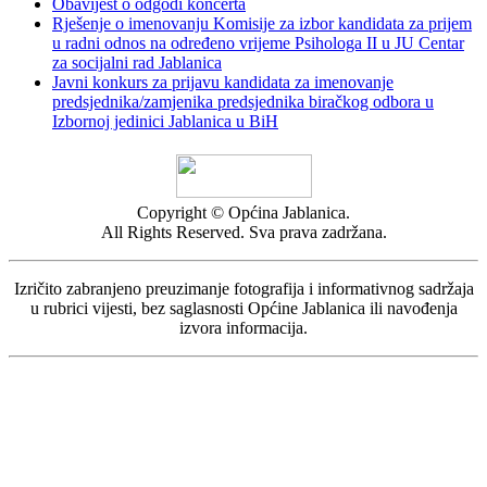
Obavijest o odgodi koncerta
Rješenje o imenovanju Komisije za izbor kandidata za prijem
u radni odnos na određeno vrijeme Psihologa II u JU Centar
za socijalni rad Jablanica
Javni konkurs za prijavu kandidata za imenovanje
predsjednika/zamjenika predsjednika biračkog odbora u
Izbornoj jedinici Jablanica u BiH
Copyright © Općina Jablanica.
All Rights Reserved. Sva prava zadržana.
Izričito zabranjeno preuzimanje fotografija i informativnog sadržaja
u rubrici vijesti, bez saglasnosti Općine Jablanica ili navođenja
izvora informacija.