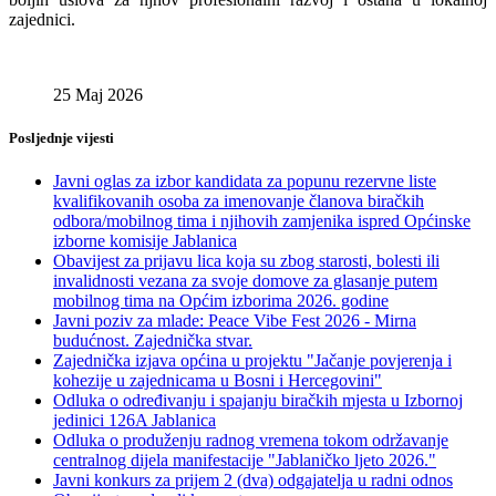
zajednici.
25 Maj 2026
Posljednje vijesti
Javni oglas za izbor kandidata za popunu rezervne liste
kvalifikovanih osoba za imenovanje članova biračkih
odbora/mobilnog tima i njihovih zamjenika ispred Općinske
izborne komisije Jablanica
Obavijest za prijavu lica koja su zbog starosti, bolesti ili
invalidnosti vezana za svoje domove za glasanje putem
mobilnog tima na Općim izborima 2026. godine
Javni poziv za mlade: Peace Vibe Fest 2026 - Mirna
budućnost. Zajednička stvar.
Zajednička izjava općina u projektu "Jačanje povjerenja i
kohezije u zajednicama u Bosni i Hercegovini"
Odluka o određivanju i spajanju biračkih mjesta u Izbornoj
jedinici 126A Jablanica
Odluka o produženju radnog vremena tokom održavanje
centralnog dijela manifestacije "Jablaničko ljeto 2026."
Javni konkurs za prijem 2 (dva) odgajatelja u radni odnos