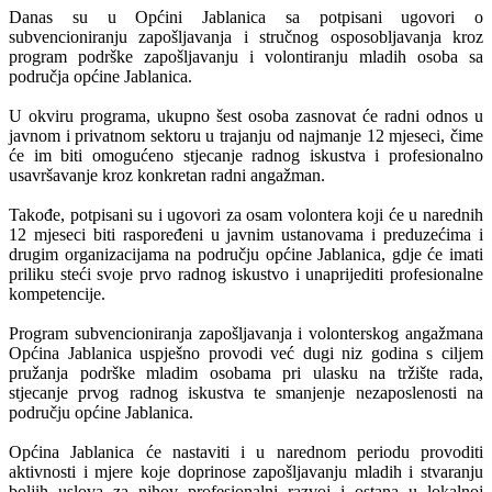
Danas su u Općini Jablanica sa potpisani ugovori o
subvencioniranju zapošljavanja i stručnog osposobljavanja kroz
program podrške zapošljavanju i volontiranju mladih osoba sa
područja općine Jablanica.
U okviru programa, ukupno šest osoba zasnovat će radni odnos u
javnom i privatnom sektoru u trajanju od najmanje 12 mjeseci, čime
će im biti omogućeno stjecanje radnog iskustva i profesionalno
usavršavanje kroz konkretan radni angažman.
Takođe, potpisani su i ugovori za osam volontera koji će u narednih
12 mjeseci biti raspoređeni u javnim ustanovama i preduzećima i
drugim organizacijama na području općine Jablanica, gdje će imati
priliku steći svoje prvo radnog iskustvo i unaprijediti profesionalne
kompetencije.
Program subvencioniranja zapošljavanja i volonterskog angažmana
Općina Jablanica uspješno provodi već dugi niz godina s ciljem
pružanja podrške mladim osobama pri ulasku na tržište rada,
stjecanje prvog radnog iskustva te smanjenje nezaposlenosti na
području općine Jablanica.
Općina Jablanica će nastaviti i u narednom periodu provoditi
aktivnosti i mjere koje doprinose zapošljavanju mladih i stvaranju
boljih uslova za njhov profesionalni razvoj i ostana u lokalnoj