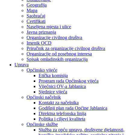
Geografija
Mapa
Saobraćaj
Certifikati
Naseljena mjesta i ulice
Javna priznanja
Organizacije civilnog društva
Imenik OCD
Priručnik za organizacije civilnog društva
Organizacije od posebnog interesa
Spisak omladinskih organizacija
Uprava
Općinsko vijeće
Etička komisija
Program rada Općinskog vijeća
Vijećnici OV-a Jablanica
Sjednice vijeća
Općinski načelnik
Kontakt za načelnika
Godišnji plan rada Općine Jablanica
Direktna telefonska linija
Politika i ciljevi kvaliteta
Općinske službe
Služba za opću upravu, društvene djelatnosti,