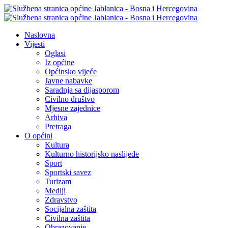
Naslovna
Vijesti
Oglasi
Iz općine
Općinsko vijeće
Javne nabavke
Saradnja sa dijasporom
Civilno društvo
Mjesne zajednice
Arhiva
Pretraga
O općini
Kultura
Kulturno historijsko naslijeđe
Sport
Sportski savez
Turizam
Mediji
Zdravstvo
Socijalna zaštita
Civilna zaštita
Obrazovanje