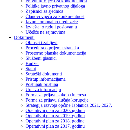
Pravilnik Vijeca za konkurentnost
Politika javno privatnog dijaloga
Zapisnici sa sjednica
Članovi vijeća za konkurentnost
Javno komunalno preduzeće
Izvještaj o radu i poslovanju
Učešće na sajmovima
Dokumenti
Obrasci i zahtjevi
Procedura o prijemu stranaka
Prostorno planska dokumentacija
Službeni glasnici
Budžet
Statut
Strateški dokumenti
Pristup informacijama
Postupak pristupa
Upit za informaciju
Forma za prijavu sukoba interesa
Forma za prijavu slučaja korupcije
Strategija razvoja općine Jablanica 2021.-2027.
Operativni plan za 2020. godinu
Operativni plan za 2019. godinu
Operativni plan za 2018. godine
Operativni plan za 2017. godinu