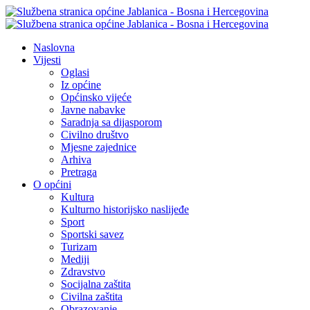
Naslovna
Vijesti
Oglasi
Iz općine
Općinsko vijeće
Javne nabavke
Saradnja sa dijasporom
Civilno društvo
Mjesne zajednice
Arhiva
Pretraga
O općini
Kultura
Kulturno historijsko naslijeđe
Sport
Sportski savez
Turizam
Mediji
Zdravstvo
Socijalna zaštita
Civilna zaštita
Obrazovanje