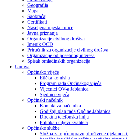
Geografija
Mapa
Saobraćaj
Certifikati
Naseljena mjesta i ulice
Javna priznanja
Organizacije civilnog društva
Imenik OCD
Priručnik za organizacije civilnog društva
Organizacije od posebnog interesa
Spisak omladinskih organizacija
Uprava
Općinsko vijeće
Etička komisija
Program rada Općinskog vijeća
Vijećnici OV-a Jablanica
Sjednice vijeća
Općinski načelnik
Kontakt za načelnika
Godišnji plan rada Općine Jablanica
Direktna telefonska linija
Politika i ciljevi kvaliteta
Općinske službe
Služba za opću upravu, društvene djelatnosti,