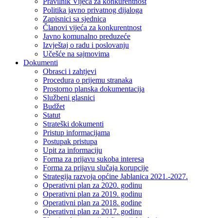
Pravilnik Vijeca za konkurentnost
Politika javno privatnog dijaloga
Zapisnici sa sjednica
Članovi vijeća za konkurentnost
Javno komunalno preduzeće
Izvještaj o radu i poslovanju
Učešće na sajmovima
Dokumenti
Obrasci i zahtjevi
Procedura o prijemu stranaka
Prostorno planska dokumentacija
Službeni glasnici
Budžet
Statut
Strateški dokumenti
Pristup informacijama
Postupak pristupa
Upit za informaciju
Forma za prijavu sukoba interesa
Forma za prijavu slučaja korupcije
Strategija razvoja općine Jablanica 2021.-2027.
Operativni plan za 2020. godinu
Operativni plan za 2019. godinu
Operativni plan za 2018. godine
Operativni plan za 2017. godinu