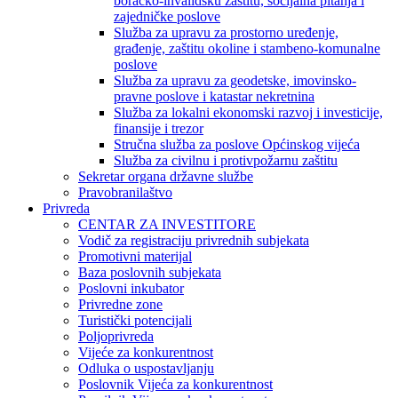
boračko-invalidsku zaštitu, socijalna pitanja i
zajedničke poslove
Služba za upravu za prostorno uređenje,
građenje, zaštitu okoline i stambeno-komunalne
poslove
Služba za upravu za geodetske, imovinsko-
pravne poslove i katastar nekretnina
Služba za lokalni ekonomski razvoj i investicije,
finansije i trezor
Stručna služba za poslove Općinskog vijeća
Služba za civilnu i protivpožarnu zaštitu
Sekretar organa državne službe
Pravobranilaštvo
Privreda
CENTAR ZA INVESTITORE
Vodič za registraciju privrednih subjekata
Promotivni materijal
Baza poslovnih subjekata
Poslovni inkubator
Privredne zone
Turistički potencijali
Poljoprivreda
Vijeće za konkurentnost
Odluka o uspostavljanju
Poslovnik Vijeća za konkurentnost