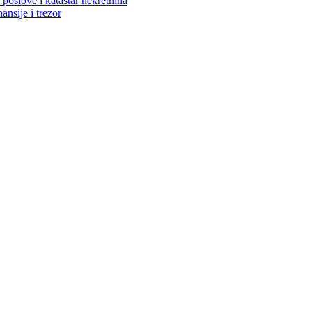
poslove i katastar nekretnina
ansije i trezor