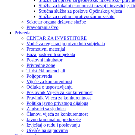
Služba za upravu za geodetske, imovinsko- pravne 
Služba za lokalni ekonomski razvoj i investicije, fin
Stručna služba za poslove Općinskog vijeća
Služba za civilnu i protivpožarnu zaštitu
Sekretar organa državne službe
Pravobranilaštvo
Privreda
CENTAR ZA INVESTITORE
Vodič za registraciju privrednih subjekata
Promotivni materijal
Baza poslovnih subjekata
Poslovni inkubator
Privredne zone
Turistički potencijali
Poljoprivreda
Vijeće za konkurentnost
Odluka o uspostavljanju
Poslovnik Vijeća za konkurentnost
Pravilnik Vijeca za konkurentnost
Politika javno privatnog dijaloga
Zapisnici sa sjednica
Članovi vijeća za konkurentnost
Javno komunalno preduzeće
Izvještaj o radu i poslovanju
Učešće na sajmovima