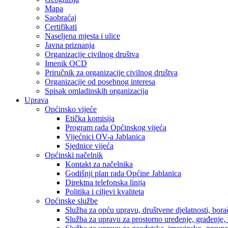
Mapa
Saobraćaj
Certifikati
Naseljena mjesta i ulice
Javna priznanja
Organizacije civilnog društva
Imenik OCD
Priručnik za organizacije civilnog društva
Organizacije od posebnog interesa
Spisak omladinskih organizacija
Uprava
Općinsko vijeće
Etička komisija
Program rada Općinskog vijeća
Vijećnici OV-a Jablanica
Sjednice vijeća
Općinski načelnik
Kontakt za načelnika
Godišnji plan rada Općine Jablanica
Direktna telefonska linija
Politika i ciljevi kvaliteta
Općinske službe
Služba za opću upravu, društvene djelatnosti, borač
Služba za upravu za prostorno uređenje, građenje,