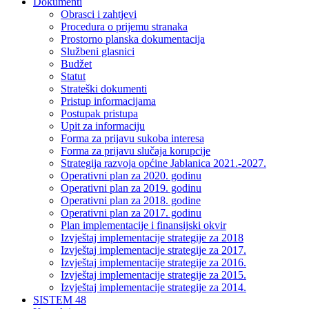
Dokumenti
Obrasci i zahtjevi
Procedura o prijemu stranaka
Prostorno planska dokumentacija
Službeni glasnici
Budžet
Statut
Strateški dokumenti
Pristup informacijama
Postupak pristupa
Upit za informaciju
Forma za prijavu sukoba interesa
Forma za prijavu slučaja korupcije
Strategija razvoja općine Jablanica 2021.-2027.
Operativni plan za 2020. godinu
Operativni plan za 2019. godinu
Operativni plan za 2018. godine
Operativni plan za 2017. godinu
Plan implementacije i finansijski okvir
Izvještaj implementacije strategije za 2018
Izvještaj implementacije strategije za 2017.
Izvještaj implementacije strategije za 2016.
Izvještaj implementacije strategije za 2015.
Izvještaj implementacije strategije za 2014.
SISTEM 48