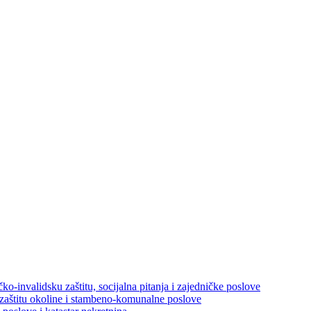
ko-invalidsku zaštitu, socijalna pitanja i zajedničke poslove
 zaštitu okoline i stambeno-komunalne poslove