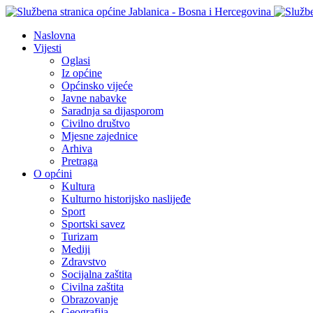
Naslovna
Vijesti
Oglasi
Iz općine
Općinsko vijeće
Javne nabavke
Saradnja sa dijasporom
Civilno društvo
Mjesne zajednice
Arhiva
Pretraga
O općini
Kultura
Kulturno historijsko naslijeđe
Sport
Sportski savez
Turizam
Mediji
Zdravstvo
Socijalna zaštita
Civilna zaštita
Obrazovanje
Geografija