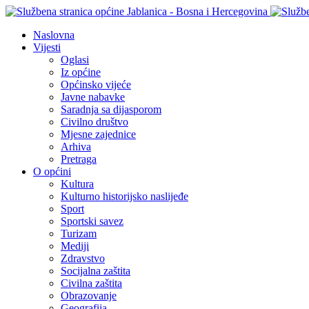
Naslovna
Vijesti
Oglasi
Iz općine
Općinsko vijeće
Javne nabavke
Saradnja sa dijasporom
Civilno društvo
Mjesne zajednice
Arhiva
Pretraga
O općini
Kultura
Kulturno historijsko naslijeđe
Sport
Sportski savez
Turizam
Mediji
Zdravstvo
Socijalna zaštita
Civilna zaštita
Obrazovanje
Geografija