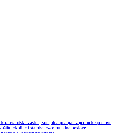
ko-invalidsku zaštitu, socijalna pitanja i zajedničke poslove
 zaštitu okoline i stambeno-komunalne poslove