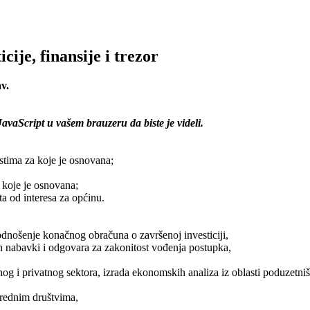
cije, finansije i trezor
v.
vaScript u vašem brauzeru da biste je videli.
stima za koje je osnovana;
a koje je osnovana;
ta od interesa za općinu.
odnošenje konačnog obračuna o završenoj investiciji,
 nabavki i odgovara za zakonitost vođenja postupka,
i privatnog sektora, izrada ekonomskih analiza iz oblasti poduzetništv
vrednim društvima,