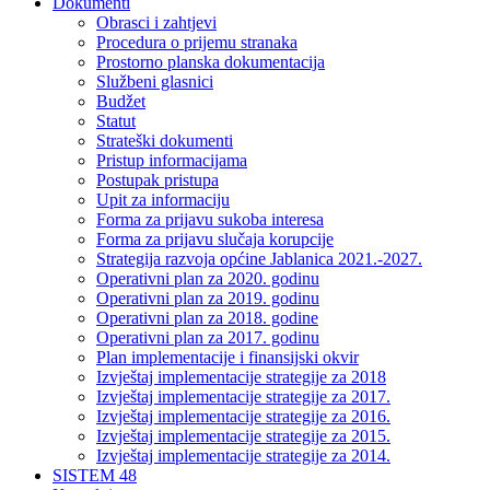
Dokumenti
Obrasci i zahtjevi
Procedura o prijemu stranaka
Prostorno planska dokumentacija
Službeni glasnici
Budžet
Statut
Strateški dokumenti
Pristup informacijama
Postupak pristupa
Upit za informaciju
Forma za prijavu sukoba interesa
Forma za prijavu slučaja korupcije
Strategija razvoja općine Jablanica 2021.-2027.
Operativni plan za 2020. godinu
Operativni plan za 2019. godinu
Operativni plan za 2018. godine
Operativni plan za 2017. godinu
Plan implementacije i finansijski okvir
Izvještaj implementacije strategije za 2018
Izvještaj implementacije strategije za 2017.
Izvještaj implementacije strategije za 2016.
Izvještaj implementacije strategije za 2015.
Izvještaj implementacije strategije za 2014.
SISTEM 48