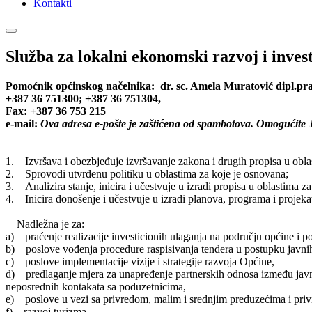
Kontakti
Služba za lokalni ekonomski razvoj i investi
Pomoćnik općinskog načelnika: dr. sc. Amela Muratović dipl.pra
+387 36 751300; +387 36 751304,
Fax: +387 36 753 215
e-mail:
Ova adresa e-pošte je zaštićena od spambotova. Omogućite Ja
1. Izvršava i obezbjeđuje izvršavanje zakona i drugih propisa u obla
2. Sprovodi utvrđenu politiku u oblastima za koje je osnovana;
3. Analizira stanje, inicira i učestvuje u izradi propisa u oblastima z
4. Inicira donošenje i učestvuje u izradi planova, programa i projeka
Nadležna je za:
a) praćenje realizacije investicionih ulaganja na području općine i p
b) poslove vođenja procedure raspisivanja tendera u postupku javnih
c) poslove implementacije vizije i strategije razvoja Općine,
d) predlaganje mjera za unapređenje partnerskih odnosa između javnog 
neposrednih kontakata sa poduzetnicima,
e) poslove u vezi sa privredom, malim i srednjim preduzećima i pri
f) razvoj turizma,