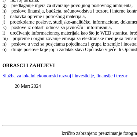
g) predlaganje mjera za stvaranje povoljnog poslovnog ambijenta,
h) poslove finansija, budžeta, računovodstva i trezora i interne kontr
i) nabavka opreme i potrošnog materijala,
j) protokolarne poslove, studijsko-analitičke, informacione, dokum
k) poslove iz oblasti odnosa sa javnošću i informisanja,
l) uređivanje informacionog materijala kao što je WEB stranica, broš
m) pripreme i organizovanje emisija za elektronske medije sa temam
n) poslove u vezi sa posjetama pojedinaca i grupa iz zemlje i inostra
o) druge poslove koje joj u zadatak stavi Općinsko vijeće ili Općinsk
OBRASCI I ZAHTJEVI
Služba za lokalni ekonomski razvoj i investicije, finansije i trezor
20 Mart 2024
Izričito zabranjeno preuzimanje fotograf