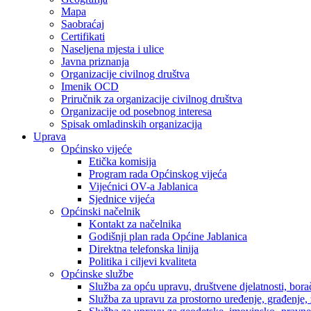
Mapa
Saobraćaj
Certifikati
Naseljena mjesta i ulice
Javna priznanja
Organizacije civilnog društva
Imenik OCD
Priručnik za organizacije civilnog društva
Organizacije od posebnog interesa
Spisak omladinskih organizacija
Uprava
Općinsko vijeće
Etička komisija
Program rada Općinskog vijeća
Vijećnici OV-a Jablanica
Sjednice vijeća
Općinski načelnik
Kontakt za načelnika
Godišnji plan rada Općine Jablanica
Direktna telefonska linija
Politika i ciljevi kvaliteta
Općinske službe
Služba za opću upravu, društvene djelatnosti, borač
Služba za upravu za prostorno uređenje, građenje,