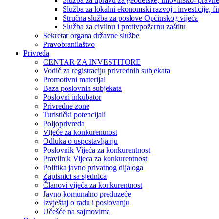
Služba za upravu za geodetske, imovinsko- pravne 
Služba za lokalni ekonomski razvoj i investicije, fin
Stručna služba za poslove Općinskog vijeća
Služba za civilnu i protivpožarnu zaštitu
Sekretar organa državne službe
Pravobranilaštvo
Privreda
CENTAR ZA INVESTITORE
Vodič za registraciju privrednih subjekata
Promotivni materijal
Baza poslovnih subjekata
Poslovni inkubator
Privredne zone
Turistički potencijali
Poljoprivreda
Vijeće za konkurentnost
Odluka o uspostavljanju
Poslovnik Vijeća za konkurentnost
Pravilnik Vijeca za konkurentnost
Politika javno privatnog dijaloga
Zapisnici sa sjednica
Članovi vijeća za konkurentnost
Javno komunalno preduzeće
Izvještaj o radu i poslovanju
Učešće na sajmovima