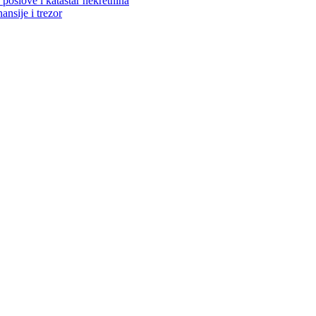
poslove i katastar nekretnina
ansije i trezor