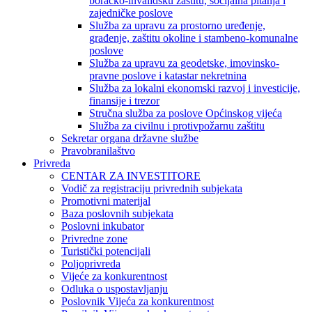
boračko-invalidsku zaštitu, socijalna pitanja i
zajedničke poslove
Služba za upravu za prostorno uređenje,
građenje, zaštitu okoline i stambeno-komunalne
poslove
Služba za upravu za geodetske, imovinsko-
pravne poslove i katastar nekretnina
Služba za lokalni ekonomski razvoj i investicije,
finansije i trezor
Stručna služba za poslove Općinskog vijeća
Služba za civilnu i protivpožarnu zaštitu
Sekretar organa državne službe
Pravobranilaštvo
Privreda
CENTAR ZA INVESTITORE
Vodič za registraciju privrednih subjekata
Promotivni materijal
Baza poslovnih subjekata
Poslovni inkubator
Privredne zone
Turistički potencijali
Poljoprivreda
Vijeće za konkurentnost
Odluka o uspostavljanju
Poslovnik Vijeća za konkurentnost