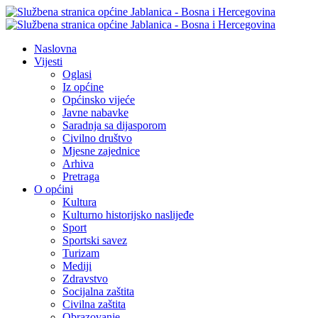
Naslovna
Vijesti
Oglasi
Iz općine
Općinsko vijeće
Javne nabavke
Saradnja sa dijasporom
Civilno društvo
Mjesne zajednice
Arhiva
Pretraga
O općini
Kultura
Kulturno historijsko naslijeđe
Sport
Sportski savez
Turizam
Mediji
Zdravstvo
Socijalna zaštita
Civilna zaštita
Obrazovanje