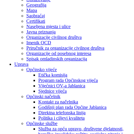
Geografija
Mapa
Saobraćaj
Certifikati
Naseljena mjesta i ulice
Javna priznanja
Organizacije civilnog društva
Imenik OCD
Priručnik za organizacije civilnog društva
Organizacije od posebnog interesa
Spisak omladinskih organizacija
Uprava
Općinsko vijeće
Etička komisija
Program rada Općinskog vijeća
Vijećnici OV-a Jablanica
Sjednice vijeća
Općinski načelnik
Kontakt za načelnika
Godišnji plan rada Općine Jablanica
Direktna telefonska linija
Politika i ciljevi kvaliteta
Općinske službe
Služba za opću upravu, društvene djelatnosti,