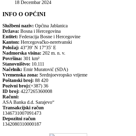
18 Decembar 2024
INFO O OPĆINI
Službeni naziv:
Općina Jablanica
Država:
Bosna i Hercegovina
Entitet:
Federacija Bosne i Hercegovine
Kanton:
Hercegovačko-neretvanski
Položaj:
43°39′ N 17°35′ E
Nadmorska visina:
202 m. n. v.
Površina:
301 km²
Stanovništvo:
10.111
Načelnik:
Emir Muratović (SDA)
Vremenska zona:
Srednjoevropsko vrijeme
Poštanski broj:
88 420
Pozivni broj:
(+387) 36
ID broj:
4227265360008
Računi:
ASA Banka d.d. Sarajevo“
Transakcijski račun
1346731007091473
Depozitni račun
1342080310000187