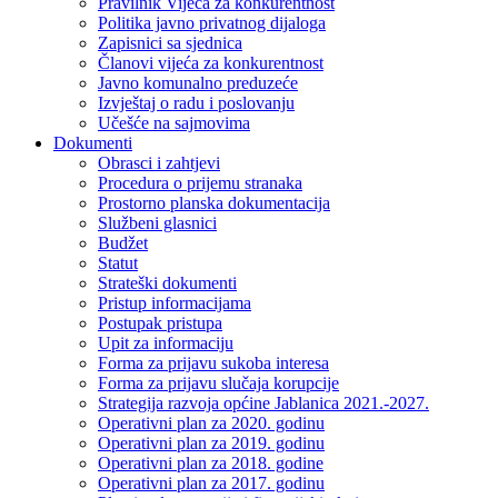
Pravilnik Vijeca za konkurentnost
Politika javno privatnog dijaloga
Zapisnici sa sjednica
Članovi vijeća za konkurentnost
Javno komunalno preduzeće
Izvještaj o radu i poslovanju
Učešće na sajmovima
Dokumenti
Obrasci i zahtjevi
Procedura o prijemu stranaka
Prostorno planska dokumentacija
Službeni glasnici
Budžet
Statut
Strateški dokumenti
Pristup informacijama
Postupak pristupa
Upit za informaciju
Forma za prijavu sukoba interesa
Forma za prijavu slučaja korupcije
Strategija razvoja općine Jablanica 2021.-2027.
Operativni plan za 2020. godinu
Operativni plan za 2019. godinu
Operativni plan za 2018. godine
Operativni plan za 2017. godinu