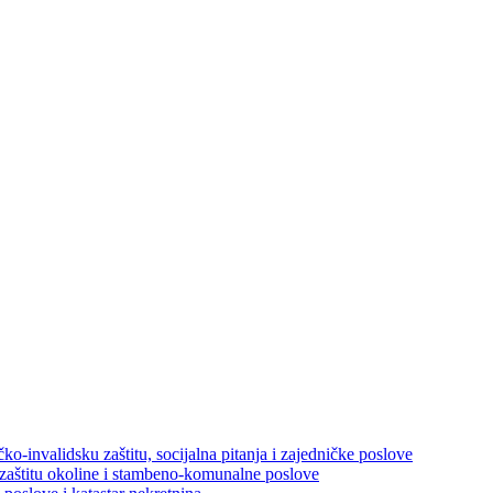
ko-invalidsku zaštitu, socijalna pitanja i zajedničke poslove
 zaštitu okoline i stambeno-komunalne poslove