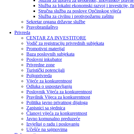
Služba za upravu za geodetske, imovinsko- pravne 
Služba za lokalni ekonomski razvoj i investicije, fin
Stručna služba za poslove Općinskog vijeća
Služba za civilnu i protivpožarnu zaštitu
Sekretar organa državne službe
Pravobranilaštvo
Privreda
CENTAR ZA INVESTITORE
Vodič za registraciju privrednih subjekata
Promotivni materijal
Baza poslovnih subjekata
Poslovni inkubator
Privredne zone
Turistički potencijali
Poljoprivreda
Vijeće za konkurentnost
Odluka o uspostavljanju
Poslovnik Vijeća za konkurentnost
Pravilnik Vijeca za konkurentnost
Politika javno privatnog dijaloga
Zapisnici sa sjednica
Članovi vijeća za konkurentnost
Javno komunalno preduzeće
Izvještaj o radu i poslovanju
Učešće na sajmovima