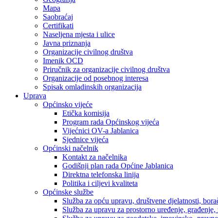
Mapa
Saobraćaj
Certifikati
Naseljena mjesta i ulice
Javna priznanja
Organizacije civilnog društva
Imenik OCD
Priručnik za organizacije civilnog društva
Organizacije od posebnog interesa
Spisak omladinskih organizacija
Uprava
Općinsko vijeće
Etička komisija
Program rada Općinskog vijeća
Vijećnici OV-a Jablanica
Sjednice vijeća
Općinski načelnik
Kontakt za načelnika
Godišnji plan rada Općine Jablanica
Direktna telefonska linija
Politika i ciljevi kvaliteta
Općinske službe
Služba za opću upravu, društvene djelatnosti, borač
Služba za upravu za prostorno uređenje, građenje,