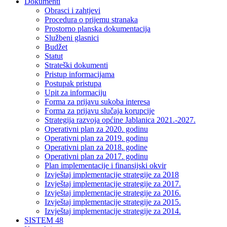
Dokumenti
Obrasci i zahtjevi
Procedura o prijemu stranaka
Prostorno planska dokumentacija
Službeni glasnici
Budžet
Statut
Strateški dokumenti
Pristup informacijama
Postupak pristupa
Upit za informaciju
Forma za prijavu sukoba interesa
Forma za prijavu slučaja korupcije
Strategija razvoja općine Jablanica 2021.-2027.
Operativni plan za 2020. godinu
Operativni plan za 2019. godinu
Operativni plan za 2018. godine
Operativni plan za 2017. godinu
Plan implementacije i finansijski okvir
Izvještaj implementacije strategije za 2018
Izvještaj implementacije strategije za 2017.
Izvještaj implementacije strategije za 2016.
Izvještaj implementacije strategije za 2015.
Izvještaj implementacije strategije za 2014.
SISTEM 48