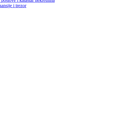
poslove i katastar nekretnina
ansije i trezor