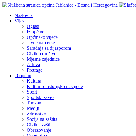
Naslovna
Vijesti
Oglasi
Iz općine
Općinsko vijeće
Javne nabavke
Saradnja sa dijasporom
Civilno društvo
Mjesne zajednice
Arhiva
Pretraga
O općini
Kultura
Kulturno historijsko naslijeđe
Sport
Sportski savez
Turizam
Mediji
Zdravstvo
Socijalna zaštita
Civilna zaštita
Obrazovanje
Geografija