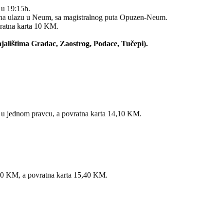
 u 19:15h.
la“ na ulazu u Neum, sa magistralnog puta Opuzen-Neum.
ratna karta 10 KM.
ajalištima Gradac, Zaostrog, Podace, Tučepi).
KM u jednom pravcu, a povratna karta 14,10 KM.
,40 KM, a povratna karta 15,40 KM.