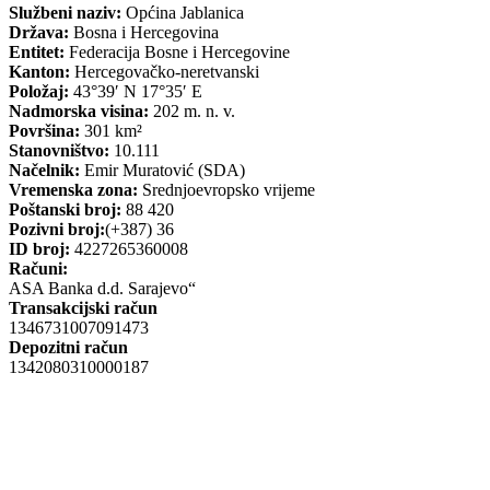
Službeni naziv:
Općina Jablanica
Država:
Bosna i Hercegovina
Entitet:
Federacija Bosne i Hercegovine
Kanton:
Hercegovačko-neretvanski
Položaj:
43°39′ N 17°35′ E
Nadmorska visina:
202 m. n. v.
Površina:
301 km²
Stanovništvo:
10.111
Načelnik:
Emir Muratović (SDA)
Vremenska zona:
Srednjoevropsko vrijeme
Poštanski broj:
88 420
Pozivni broj:
(+387) 36
ID broj:
4227265360008
Računi:
ASA Banka d.d. Sarajevo“
Transakcijski račun
1346731007091473
Depozitni račun
1342080310000187