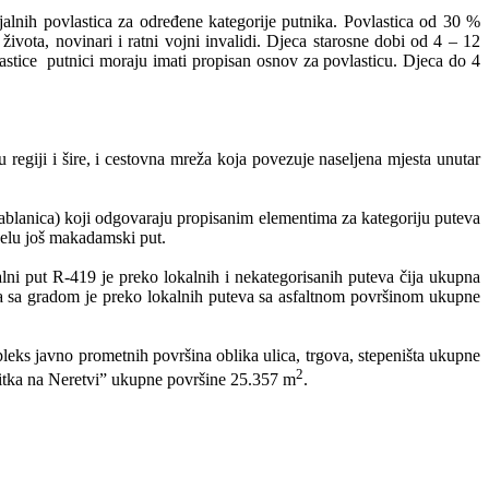
lnih povlastica za određene kategorije putnika. Povlastica od 30 %
života, novinari i ratni vojni invalidi. Djeca starosne dobi od 4 – 12
lastice putnici moraju imati propisan osnov za povlasticu. Djeca do 4
egiji i šire, i cestovna mreža koja povezuje naseljena mjesta unutar
ablanica) koji odgovaraju propisanim elementima za kategoriju puteva
jelu još makadamski put.
ni put R-419 je preko lokalnih i nekategorisanih puteva čija ukupna
 sa gradom je preko lokalnih puteva sa asfaltnom površinom ukupne
leks javno prometnih površina oblika ulica, trgova, stepeništa ukupne
2
tka na Neretvi” ukupne površine 25.357 m
.