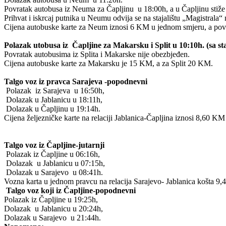
Povratak autobusa iz Neuma za Čapljinu u 18:00h, a u Čapljinu stiže
Prihvat i iskrcaj putnika u Neumu odvija se na stajalištu „Magistra
Cijena autobuske karte za Neum iznosi 6 KM u jednom smjeru, a pov
Polazak utobusa iz Čapljine za Makarsku i Split u 10:10h. (sa st
Povratak autobusima iz Splita i Makarske nije obezbjeđen.
Cijena autobuske karte za Makarsku je 15 KM, a za Split 20 KM.
Talgo voz iz pravca Sarajeva -popodnevni
Polazak iz Sarajeva u 16:50h,
Dolazak u Jablanicu u 18:11h,
Dolazak u Čapljinu u 19:14h.
Cijena željezničke karte na relaciji Jablanica-Čapljina iznosi 8,60 
Talgo voz iz Čapljine-jutarnji
Polazak iz Čapljine u 06:16h,
Dolazak u Jablanicu u 07:15h,
Dolazak u Sarajevo u 08:41h.
Vozna karta u jednom pravcu na relacija Sarajevo- Jablanica košta 9
Talgo voz koji iz Čapljine-popodnevni
Polazak iz Čapljine u 19:25h,
Dolazak u Jablanicu u 20:24h,
Dolazak u Sarajevo u 21:44h.