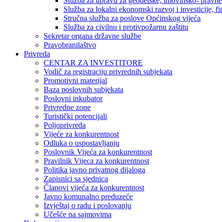
Služba za upravu za geodetske, imovinsko- pravne 
Služba za lokalni ekonomski razvoj i investicije, fin
Stručna služba za poslove Općinskog vijeća
Služba za civilnu i protivpožarnu zaštitu
Sekretar organa državne službe
Pravobranilaštvo
Privreda
CENTAR ZA INVESTITORE
Vodič za registraciju privrednih subjekata
Promotivni materijal
Baza poslovnih subjekata
Poslovni inkubator
Privredne zone
Turistički potencijali
Poljoprivreda
Vijeće za konkurentnost
Odluka o uspostavljanju
Poslovnik Vijeća za konkurentnost
Pravilnik Vijeca za konkurentnost
Politika javno privatnog dijaloga
Zapisnici sa sjednica
Članovi vijeća za konkurentnost
Javno komunalno preduzeće
Izvještaj o radu i poslovanju
Učešće na sajmovima