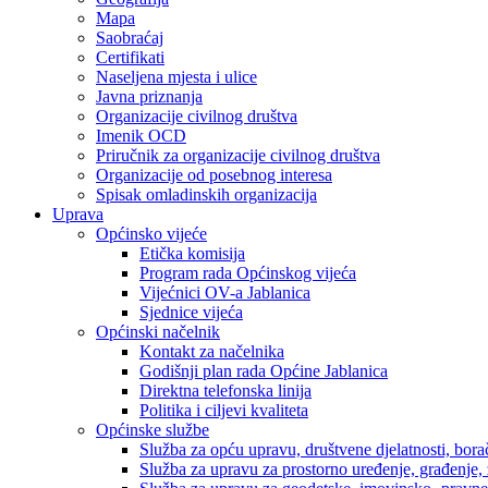
Mapa
Saobraćaj
Certifikati
Naseljena mjesta i ulice
Javna priznanja
Organizacije civilnog društva
Imenik OCD
Priručnik za organizacije civilnog društva
Organizacije od posebnog interesa
Spisak omladinskih organizacija
Uprava
Općinsko vijeće
Etička komisija
Program rada Općinskog vijeća
Vijećnici OV-a Jablanica
Sjednice vijeća
Općinski načelnik
Kontakt za načelnika
Godišnji plan rada Općine Jablanica
Direktna telefonska linija
Politika i ciljevi kvaliteta
Općinske službe
Služba za opću upravu, društvene djelatnosti, borač
Služba za upravu za prostorno uređenje, građenje,