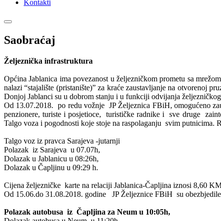
Kontakti
Saobraćaj
Željeznička infrastruktura
Općina Jablanica ima povezanost u željezničkom prometu sa mrežom ž
nalazi “stajalište (pristanište)” za kraće zaustavljanje na otvorenoj p
Donjoj Jablanci su u dobrom stanju i u funkciji odvijanja željezničkog
Od 13.07.2018. po redu vožnje JP Željeznica FBiH, omogućeno zaust
penzionere, turiste i posjetioce, turističke radnike i sve druge z
Talgo voza i pogodnosti koje stoje na raspolaganju svim putnicima. Re
Talgo voz iz pravca Sarajeva -jutarnji
Polazak iz Sarajeva u 07.07h,
Dolazak u Jablanicu u 08:26h,
Dolazak u Čapljinu u 09:29 h.
Cijena željezničke karte na relaciji Jablanica-Čapljina iznosi 8,60 
Od 15.06.do 31.08.2018. godine JP Željeznice FBiH su obezbjedile 
Polazak autobusa iz Čapljina za Neum u 10:05h,
Dolazak autobusa u Neum u 11:20h.