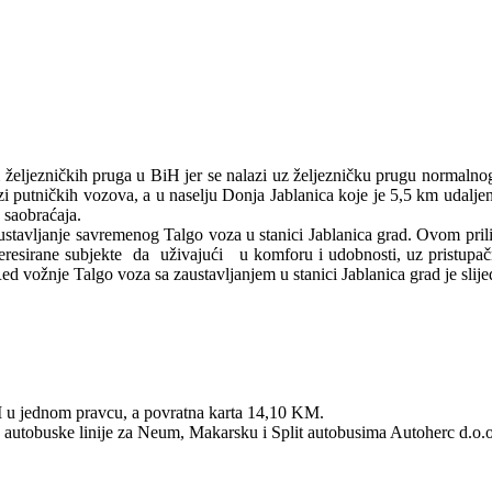
eljezničkih pruga u BiH jer se nalazi uz željezničku prugu normalno
ruzi putničkih vozova, a u naselju Donja Jablanica koje je 5,5 km udalje
 saobraćaja.
avljanje savremenog Talgo voza u stanici Jablanica grad. Ovom prili
ainteresirane subjekte da uživajući u komforu i udobnosti, uz pristup
d vožnje Talgo voza sa zaustavljanjem u stanici Jablanica grad je slije
KM u jednom pravcu, a povratna karta 14,10 KM.
autobuske linije za Neum, Makarsku i Split autobusima Autoherc d.o.