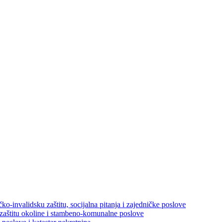
ko-invalidsku zaštitu, socijalna pitanja i zajedničke poslove
 zaštitu okoline i stambeno-komunalne poslove