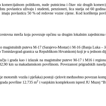
komercijalnom politikom, nude putnicima i čitav niz drugih komercija
u povlasticu uživaju i studenti, penzioneri, lica starija od 60 godina 
ika imaju povlasticu 50 % od redovne vozne cijene. Kod korištenja pov
estovna mreža koja povezuje općinu sa drugim lokalnim zajednicma u r
eko magistralnih puteva M-17 (Sarajevo-Mostar) i M-16 (Banja Luka – J
no Tomislavgrad-granica sa Republikom Hrvatskom) koji je u jednom di
čju i grada kao i izlazak na magistralne puteve M-17 i M16 i regional
 32,90 km sa makadamskom površinom. Povezanost prigradskih naselja
anje motornih vozila i pješaka) postoji cjelovit međusobno povezan komp
2
 grada površine 12.735 m
i vanjskim kompleksom ispred JU Muzej “Bi