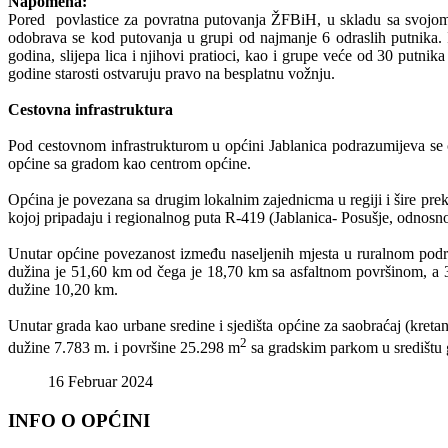
Napomena:
Pored povlastice za povratna putovanja ŽFBiH, u skladu sa svojom 
odobrava se kod putovanja u grupi od najmanje 6 odraslih putnika. Ist
godina, slijepa lica i njihovi pratioci, kao i grupe veće od 30 putn
godine starosti ostvaruju pravo na besplatnu vožnju.
Cestovna infrastruktura
Pod cestovnom infrastrukturom u općini Jablanica podrazumijeva se c
općine sa gradom kao centrom općine.
Općina je povezana sa drugim lokalnim zajednicma u regiji i šire pr
kojoj pripadaju i regionalnog puta R-419 (Jablanica- Posušje, odnos
Unutar općine povezanost između naseljenih mjesta u ruralnom podru
dužina je 51,60 km od čega je 18,70 km sa asfaltnom površinom, a
dužine 10,20 km.
Unutar grada kao urbane sredine i sjedišta općine za saobraćaj (kret
2
dužine 7.783 m. i površine 25.298 m
sa gradskim parkom u središtu
16 Februar 2024
INFO O OPĆINI