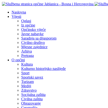
Naslovna
Vijesti
Oglasi
Iz općine
Općinsko vijeće
Javne nabavke
Saradnja sa dijasporom
Civilno društvo
Mjesne zajednice
Arhiva
Pretraga
O općini
Kultura
Kulturno historijsko naslijeđe
Sport
Sportski savez
Turizam
Mediji
Zdravstvo
Socijalna zaštita
Civilna zaštita
Obrazovanje
Geografija