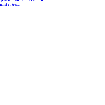
poslove i katastar nekretnina
ansije i trezor