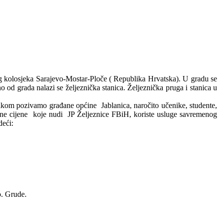
g kolosjeka Sarajevo-Mostar-Ploče ( Republika Hrvatska). U gradu se
no od grada nalazi se željeznička stanica. Željeznička pruga i stanica u
kom pozivamo građane općine Jablanica, naročito učenike, studente,
ačne cijene koje nudi JP Željeznice FBiH, koriste usluge savremenog
deći:
o. Grude.