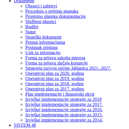
Dokumenti
Obrasci i zahtjevi
Procedura o prijemu stranaka
Prostorno planska dokumentacija
Službeni glasnici
Budžet
Statut
Strateški dokumenti
Pristup informacijama
Postupak pristupa
Upit za informaciju
Forma za prijavu sukoba interesa
Forma za prijavu slučaja korupcije
Strategija razvoja općine Jablanica 2021.-2027.
Operativni plan za 2020. godinu
Operativni plan za 2019. godinu
Operativni plan za 2018. godine
Operativni plan za 2017. godinu
Plan implementacije i finansijski okvir
Izvještaj implementacije strategije za 2018
Izvještaj implementacije strategije za 2017.
Izvještaj implementacije strategije za 2016.
Izvještaj implementacije strategije za 2015.
Izvještaj implementacije strategije za 2014.
SISTEM 48