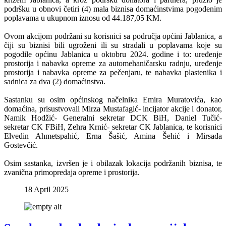
podršku u obnovi četiri (4) mala biznisa domaćinstvima pogođenim
poplavama u ukupnom iznosu od 44.187,05 KM.
Ovom akcijom podržani su korisnici sa područja općini Jablanica, a
čiji su biznisi bili ugroženi ili su stradali u poplavama koje su
pogodile općinu Jablanica u oktobru 2024. godine i to: uređenje
prostorija i nabavka opreme za automehaničarsku radnju, uređenje
prostorija i nabavka opreme za pečenjaru, te nabavka plastenika i
sadnica za dva (2) domaćinstva.
Sastanku su osim općinskog načelnika Emira Muratovića, kao
domaćina, prisustvovali Mirza Mustafagić- incijator akcije i donator,
Namik Hodžić- Generalni sekretar DCK BiH, Daniel Tučić-
sekretar CK FBiH, Zehra Krnić- sekretar CK Jablanica, te korisnici
Elvedin Ahmetspahić, Erna Šašić, Amina Šehić i Mirsada
Gostevčić.
Osim sastanka, izvršen je i obilazak lokacija podržanih biznisa, te
zvanična primopredaja opreme i prostorija.
18 April 2025