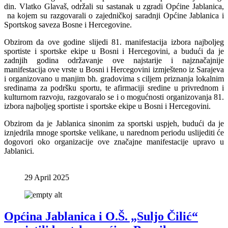
din. Vlatko Glavaš, održali su sastanak u zgradi Općine Jablanica,
na kojem su razgovarali o zajedničkoj saradnji Općine Jablanica i
Sportskog saveza Bosne i Hercegovine.
Obzirom da ove godine slijedi 81. manifestacija izbora najboljeg
sportiste i sportske ekipe u Bosni i Hercegovini, a budući da je
zadnjih godina održavanje ove najstarije i najznačajnije
manifestacija ove vrste u Bosni i Hercegovini izmješteno iz Sarajeva
i organizovano u manjim bh. gradovima s ciljem priznanja lokalnim
sredinama za podršku sportu, te afirmaciji sredine u privrednom i
kulturnom razvoju, razgovaralo se i o mogućnosti organizovanja 81.
izbora najboljeg sportiste i sportske ekipe u Bosni i Hercegovini.
Obzirom da je Jablanica sinonim za sportski uspjeh, budući da je
iznjedrila mnoge sportske velikane, u narednom periodu uslijediti će
dogovori oko organizacije ove značajne manifestacije upravo u
Jablanici.
29 April 2025
Općina Jablanica i O.Š. „Suljo Čilić“