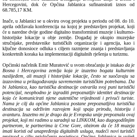
Hercegovini, dok će Općina Jablanica sufinansirati iznos od
68.785,17 KM.
Inače, u Jablanici se u okviru ovog projekta u periodu od 08. do 10.
aprila održavala konferencija na kojoj je predstavljen projekat, koji
će u naredne dvije godine digitalno transformirati muzeje i kulturno-
historijske lokacije u obje zemlje. Događaj je okupio muzejske
stručnjake, predstavnike turističkih organizacije i agencija, kao i
ključne donosioce odluka s ciljem razmjene znanja i predstavljanja
konkretnih koraka ka implementaciji digitalnih rješenja u turizmu.
Općinski načelnik Emir Muratović u svom obraćanju je istakao
da je
Bosna i Hercegovina zemlja koja je izuzetno bogata kulturnim
naslijeđem, ali muzeji i historijske lokacije, često se suočavaju sa
izazovima u prilagođavanju savremenim turističkim potrebama. Da
bi Jablanica, kao turistička destinacije ostvarila svoj puni turistički
potencijal, neophodno je izgraditi prepoznatljiv identitet destinacije
koja će komunicirati njene autentične vrijednosti i privući turiste.
Nama je cilj da općine Jablanica postane prepoznatljiva turistička
destinacija sa održivim razvojem koji spaja prirodu, historiju i
avanturu. Izuzetno mi je drago da je Evropska unije prepoznala ovaj
projekat, koji mi radimo u saradnji sa LINKOM, kao dugogodišnjim
partnerom, te partnerima iz Crne Gore, obzirom da će 18 muzeja
imati koristi od unapređenja digitalnih usluga, nudeći novi turističi
proizvod u cilju privlačenja posjetioca. Općina Jablanica je uvijek