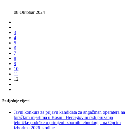
08 Oktobar 2024
3
4
5
6
7
8
9
10
11
12
Posljednje vijesti
Javni konkurs za prijavu kandidata za angažman operatera na
biračkim mjestima u Bosni i Hercegovini radi pružanja
tehničke podrške u primjeni izbornih tehnologija na Općim
izborima 2026. godine