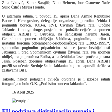
Zina Ivković, Samir Sarajlić, Nino Behrem, hor Osnovne škole
Suljo Čilić i Mirela Honđo.
U jutarnjim satima, u povodu 15. aprila Dana Armije Republike
Bosne i Hercegovine, delegacije organizacije porodica šehida i
poginulih boraca, JOB-a, RVI, Civilnih žrtava rata, Općine
Jablanica i mnoge druge, posjetile su i položile cvijeće na spomen
obilježju ARBiH u Ostrošcu, na šehidskom haremu Jasen,
Centralnom spomen obilježju šehidima, poginulim, umrlim i
nestalim borcima odbrambeno-oslobodilačkog rata „1992.-1995.“,
spomeniku poginulim pripadnicima stanice javne bezbijednosti
Jablanica i pred Spomenikom civilnim žrtvama rata. Na spomen
obilježjima je proučena Fatiha, a na šehitluku Jasen pručena je sura
Jasin. Poseban doprinos obilježavanju 15. aprila Dana ARBiH
pružili su učenici Srednje škole Jablanica koji su napravili defile sa
zastavama BiH.
Takođe, nakon polaganja cvijeća otvorena je i izložba ratnih
fotografija u holu O.K. „Pod istim suncem Jablanica“.
16 April 2025
EU podržava digitalizaciju muzeja i