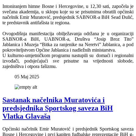
Intoniranjem himne Bosne i Hercegovine, u 12,30 sati, započela je
svečana akademija, u sklopu koje su se prisutnima obratili općinski
načelnik Emir Muratović, predsjednik SABNOR-a BiH Sead Đulić,
te predstavnik antifašista iz regiona.
Ovogodišnja manifestacija obilježavanja održana je u organizaciji
SABNOR-a BiH, UABNOR-a, Društva “Josip Broz Tito”
Jablanica i Muzeja “Bitka za ranjenike na Neretvi” Jablanica, a pod
pokroviteljstvom Općine Jablanica i nadležnih ministarstva.
U kulturno-umjetničkom programu nastupili su domaći i regionalni
izvođači, podsjećajući sve prisutne na vrijednosti slobode,
zajedništva i otpora fašizmu.
05 Maj 2025
Sastanak načelnika Muratovića i
predsjednika Sportskog saveza BiH
Vlatka Glavaša
Općinski načelnik Emir Muratović i predsjednik Sportskog saveza
Bosne i Hercegovine i prvi kapiten fudbalske reprezentacije BiH g-