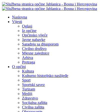
Naslovna
Vijesti
Oglasi
Iz općine
Općinsko vijeće
Javne nabavke
Saradnja sa dijasporom
Civilno društvo
Mjesne zajednice
Arhiva
Pretraga
O općini
Kultura
Kulturno historijsko naslijeđe
Sport
Sportski savez
Turizam
Mediji
Zdravstvo
Socijalna zaštita
Civilna zaštita
Obrazovanje