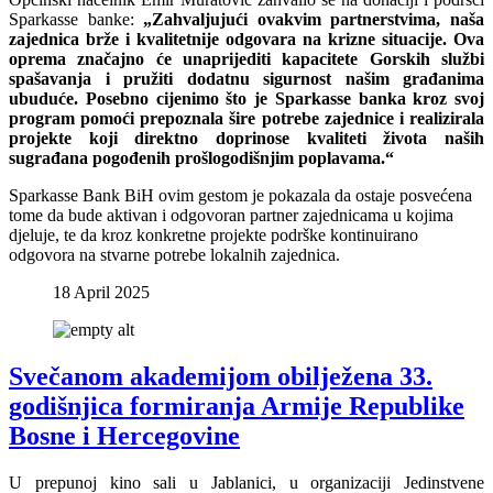
Sparkasse banke:
„Zahvaljujući ovakvim partnerstvima, naša
zajednica brže i kvalitetnije odgovara na krizne situacije. Ova
oprema značajno će unaprijediti kapacitete Gorskih službi
spašavanja i pružiti dodatnu sigurnost našim građanima
ubuduće. Posebno cijenimo što je Sparkasse banka kroz svoj
program pomoći prepoznala šire potrebe zajednice i realizirala
projekte koji direktno doprinose kvaliteti života naših
sugrađana pogođenih prošlogodišnjim poplavama.“
Sparkasse Bank BiH ovim gestom je pokazala da ostaje posvećena
tome da bude aktivan i odgovoran partner zajednicama u kojima
djeluje, te da kroz konkretne projekte podrške kontinuirano
odgovora na stvarne potrebe lokalnih zajednica.
18 April 2025
Svečanom akademijom obilježena 33.
godišnjica formiranja Armije Republike
Bosne i Hercegovine
U prepunoj kino sali u Jablanici, u organizaciji Jedinstvene