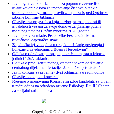
Javni oglas za izbor kandidata za popunu rezervne liste
kvalifikovanih osoba za imenovanje članova biračkih
odbora/mobilnog tima i njihovih zamjenika ispred Općinske
izborne komisije Jablanica
Obavijest za prijavu lica koja su zbog starosti, bolesti ili
invalidnosti vezana za svoje domove za glasanje putem
mobilnog tima na Općim izborima 2026. godine
Javni poziv za mlade: Peace Vibe Fest 2026 - Mirna
budućnost. Zajednička stvar.
Zajednička izjava općina u projektu "Jačanje povjerenja i
kohezije u zajednicama u Bosni i Hercegovini"
Odluka o određivanju i spajanju biračkih mjesta u Izbornoj
jedinici 126A Jablanica
Odluka o produženju radnog vremena tokom održavanje
centralnog dijela manifestacije "Jablaničko ljeto 2026."
Javni konkurs za prijem 2 (dva) odgajatelja u radni odnos
Obavijest o odgodi koncerta
Rješenje o imenovanju Komisije za izbor kandidata za prijem
u radni odnos na određeno vrijeme Psihologa II u JU Centar
za socijalni rad Jablanica
Copyright © Općina Jablanica.