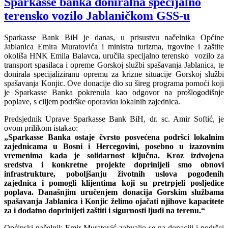
Sparkasse banka doniralna specijalno
terensko vozilo Jablaničkom GSS-u
Sparkasse Bank BiH je danas, u prisustvu načelnika Općine
Jablanica Emira Muratovića i ministra turizma, trgovine i zaštite
okoliša HNK Emila Balavca, uručila specijalno terensko vozilo za
transport spasilaca i opreme Gorskoj službi spašavanja Jablanica, te
donirala specijaliziranu opremu za krizne situacije Gorskoj službi
spašavanja Konjic. Ove donacije dio su šireg programa pomoći koji
je Sparkasse Banka pokrenula kao odgovor na prošlogodišnje
poplave, s ciljem podrške oporavku lokalnih zajednica.
Predsjednik Uprave Sparkasse Bank BiH, dr. sc. Amir Softić, je
ovom prilikom istakao:
„Sparkasse Banka ostaje čvrsto posvećena podršci lokalnim
zajednicama u Bosni i Hercegovini, posebno u izazovnim
vremenima kada je solidarnost ključna. Kroz izdvojena
sredstva i konkretne projekte doprinijeli smo obnovi
infrastrukture, poboljšanju životnih uslova pogođenih
zajednica i pomogli klijentima koji su pretrpjeli posljedice
poplava. Današnjim uručenjem donacija Gorskim službama
spašavanja Jablanica i Konjic želimo ojačati njihove kapacitete
za i dodatno doprinijeti zaštiti i sigurnosti ljudi na terenu.“
Općinski načelnik Emir Muratović zahvalio se na donaciji i podršci