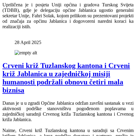
Upriličena je i posjeta Uniji općina i gradova Turskog Svijeta
(TDBB), gdje je delegaciju općine Jablanica ugostio generalni
sekretar Unije, Fahri Solak, kojom prilikom su prezentovani projekti
od značaja za općinu Jablanica i dogovoreni naredni koraci ka
realizaciji istih.
28 April 2025
Crveni križ Tuzlanskog kantona i Crveni
križ Jablanica u zajedničkoj misiji
humanosti podržali obnovu četiri mala
biznisa
Danas je u u zgradi Općine Jablanica održan završni sastanak u vezi
aktivnosti podrške stanovništvu pogođenom poplavama u
zajedničkoj saradnji Crvenog križa Tuzlanskog kantona i Crvenog
križa Jablanica.
Naime, Crveni križ Tuzlanskog kantona u saradnji sa Crvenim
križem Jablanica, a kroz podršku donatora i partnera, pružio je