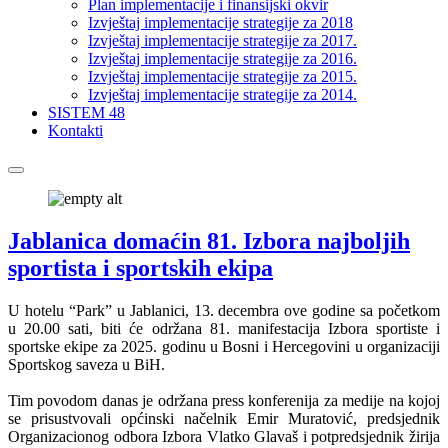
Plan implementacije i finansijski okvir
Izvještaj implementacije strategije za 2018
Izvještaj implementacije strategije za 2017.
Izvještaj implementacije strategije za 2016.
Izvještaj implementacije strategije za 2015.
Izvještaj implementacije strategije za 2014.
SISTEM 48
Kontakti
Jablanica domaćin 81. Izbora najboljih
sportista i sportskih ekipa
U hotelu “Park” u Jablanici, 13. decembra ove godine sa početkom
u 20.00 sati, biti će održana 81. manifestacija Izbora sportiste i
sportske ekipe za 2025. godinu u Bosni i Hercegovini u organizaciji
Sportskog saveza u BiH.
Tim povodom danas je održana press konferenija za medije na kojoj
se prisustvovali općinski načelnik Emir Muratović, predsjednik
Organizacionog odbora Izbora Vlatko Glavaš i potpredsjednik žirija