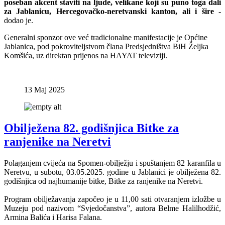
poseban akcent staviti na ljude, velikane koji su puno toga dali
za Jablanicu, Hercegovačko-neretvanski kanton, ali i šire
-
dodao je.
Generalni sponzor ove već tradicionalne manifestacije je Općine
Jablanica, pod pokroviteljstvom člana Predsjedništva BiH Željka
Komšića, uz direktan prijenos na HAYAT televiziji.
13 Maj 2025
Obilježena 82. godišnjica Bitke za
ranjenike na Neretvi
Polaganjem cvijeća na Spomen-obilježju i spuštanjem 82 karanfila u
Neretvu, u subotu, 03.05.2025. godine u Jablanici je obilježena 82.
godišnjica od najhumanije bitke, Bitke za ranjenike na Neretvi.
Program obilježavanja započeo je u 11,00 sati otvaranjem izložbe u
Muzeju pod nazivom “Svjedočanstva”, autora Belme Halilhodžić,
Armina Balića i Harisa Falana.