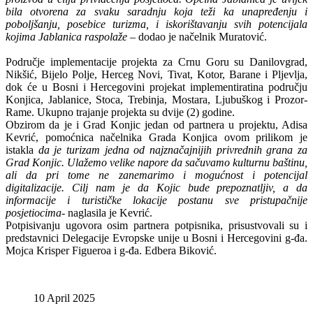
bila otvorena za svaku saradnju koja teži ka unapređenju i
poboljšanju, posebice turizma, i iskorištavanju svih potencijala
kojima Jablanica raspolaže
– dodao je načelnik Muratović.
Područje implementacije projekta za Crnu Goru su Danilovgrad,
Nikšić, Bijelo Polje, Herceg Novi, Tivat, Kotor, Barane i Pljevlja,
dok će u Bosni i Hercegovini projekat implementiratina području
Konjica, Jablanice, Stoca, Trebinja, Mostara, Ljubuškog i Prozor-
Rame. Ukupno trajanje projekta su dvije (2) godine.
Obzirom da je i Grad Konjic jedan od partnera u projektu, Adisa
Kevrić, pomoćnica načelnika Grada Konjica ovom prilikom je
istakla
da je turizam jedna od najznačajnijih privrednih grana za
Grad Konjic. Ulažemo velike napore da sačuvamo kulturnu baštinu,
ali da pri tome ne zanemarimo i mogućnost i potencijal
digitalizacije. Cilj nam je da Kojic bude prepoznatljiv, a da
informacije i turističke lokacije postanu sve pristupačnije
posjetiocima
- naglasila je Kevrić.
Potpisivanju ugovora osim partnera potpisnika, prisustvovali su i
predstavnici Delegacije Evropske unije u Bosni i Hercegovini g-đa.
Mojca Krisper Figueroa i g-đa. Edbera Biković.
10 April 2025