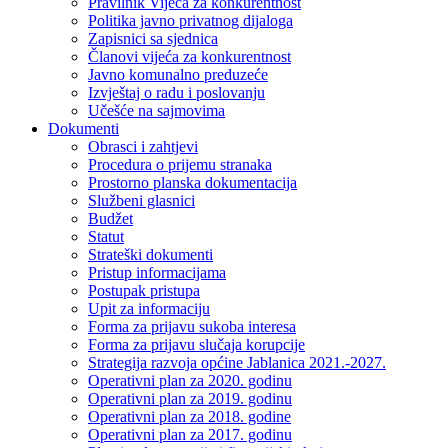
Pravilnik Vijeca za konkurentnost
Politika javno privatnog dijaloga
Zapisnici sa sjednica
Članovi vijeća za konkurentnost
Javno komunalno preduzeće
Izvještaj o radu i poslovanju
Učešće na sajmovima
Dokumenti
Obrasci i zahtjevi
Procedura o prijemu stranaka
Prostorno planska dokumentacija
Službeni glasnici
Budžet
Statut
Strateški dokumenti
Pristup informacijama
Postupak pristupa
Upit za informaciju
Forma za prijavu sukoba interesa
Forma za prijavu slučaja korupcije
Strategija razvoja općine Jablanica 2021.-2027.
Operativni plan za 2020. godinu
Operativni plan za 2019. godinu
Operativni plan za 2018. godine
Operativni plan za 2017. godinu