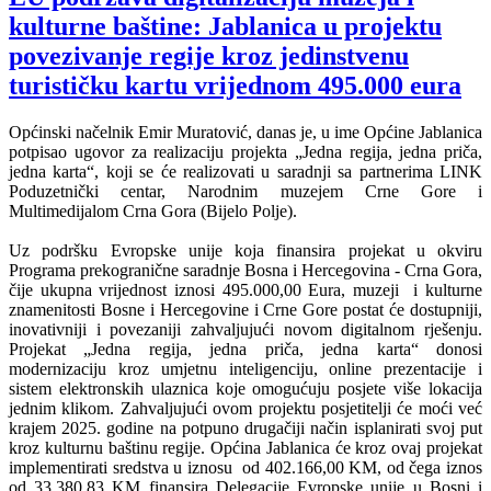
kulturne baštine: Jablanica u projektu
povezivanje regije kroz jedinstvenu
turističku kartu vrijednom 495.000 eura
Općinski načelnik Emir Muratović, danas je, u ime Općine Jablanica
potpisao ugovor za realizaciju projekta „Jedna regija, jedna priča,
jedna karta“, koji se će realizovati u saradnji sa partnerima LINK
Poduzetnički centar, Narodnim muzejem Crne Gore i
Multimedijalom Crna Gora (Bijelo Polje).
Uz podršku Evropske unije koja finansira projekat u okviru
Programa prekogranične saradnje Bosna i Hercegovina - Crna Gora,
čije ukupna vrijednost iznosi 495.000,00 Eura, muzeji i kulturne
znamenitosti Bosne i Hercegovine i Crne Gore postat će dostupniji,
inovativniji i povezaniji zahvaljujući novom digitalnom rješenju.
Projekat „Jedna regija, jedna priča, jedna karta“ donosi
modernizaciju kroz umjetnu inteligenciju, online prezentacije i
sistem elektronskih ulaznica koje omogućuju posjete više lokacija
jednim klikom. Zahvaljujući ovom projektu posjetitelji će moći već
krajem 2025. godine na potpuno drugačiji način isplanirati svoj put
kroz kulturnu baštinu regije. Općina Jablanica će kroz ovaj projekat
implementirati sredstva u iznosu od 402.166,00 KM, od čega iznos
od 33.380,83 KM finansira Delegacije Evropske unije u Bosni i