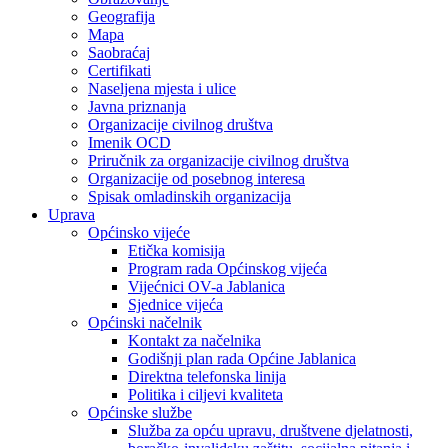
Geografija
Mapa
Saobraćaj
Certifikati
Naseljena mjesta i ulice
Javna priznanja
Organizacije civilnog društva
Imenik OCD
Priručnik za organizacije civilnog društva
Organizacije od posebnog interesa
Spisak omladinskih organizacija
Uprava
Općinsko vijeće
Etička komisija
Program rada Općinskog vijeća
Vijećnici OV-a Jablanica
Sjednice vijeća
Općinski načelnik
Kontakt za načelnika
Godišnji plan rada Općine Jablanica
Direktna telefonska linija
Politika i ciljevi kvaliteta
Općinske službe
Služba za opću upravu, društvene djelatnosti,