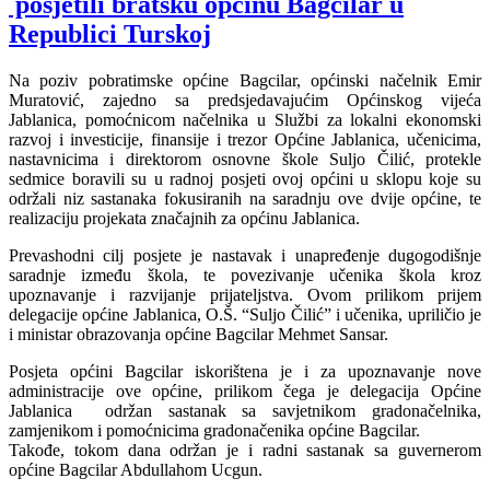
posjetili bratsku općinu Bagcilar u
Republici Turskoj
Na poziv pobratimske općine Bagcilar, općinski načelnik Emir
Muratović, zajedno sa predsjedavajućim Općinskog vijeća
Jablanica, pomoćnicom načelnika u Službi za lokalni ekonomski
razvoj i investicije, finansije i trezor Općine Jablanica, učenicima,
nastavnicima i direktorom osnovne škole Suljo Čilić, protekle
sedmice boravili su u radnoj posjeti ovoj općini u sklopu koje su
održali niz sastanaka fokusiranih na saradnju ove dvije općine, te
realizaciju projekata značajnih za općinu Jablanica.
Prevashodni cilj posjete je nastavak i unapređenje dugogodišnje
saradnje između škola, te povezivanje učenika škola kroz
upoznavanje i razvijanje prijateljstva. Ovom prilikom prijem
delegacije općine Jablanica, O.Š. “Suljo Čilić” i učenika, upriličio je
i ministar obrazovanja općine Bagcilar Mehmet Sansar.
Posjeta općini Bagcilar iskorištena je i za upoznavanje nove
administracije ove općine, prilikom čega je delegacija Općine
Jablanica održan sastanak sa savjetnikom gradonačelnika,
zamjenikom i pomoćnicima gradonačenika općine Bagcilar.
Takođe, tokom dana održan je i radni sastanak sa guvernerom
općine Bagcilar Abdullahom Ucgun.