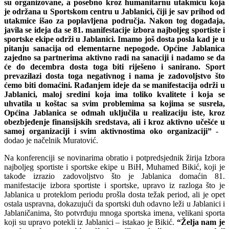
su organizovane, a posebno kroz humanitarnu utakmicu koja
je održana u Sportskom centru u Jablanici, čiji je sav prihod od
utakmice išao za poplavljena područja. Nakon tog događaja,
javila se ideja da se 81. manifestacije izbora najboljeg sportiste i
sportske ekipe održi u Jablanici. Imamo još dosta posla kad je u
pitanju sanacija od elementarne nepogode. Općine Jablanica
zajedno sa partnerima aktivno radi na sanaciji i nadamo se da
će do decembra dosta toga biti riješeno i sanirano. Sport
prevazilazi dosta toga negativnog i nama je zadovoljstvo što
ćemo biti domaćini. Rađanjem ideje da se manifestacija održi u
Jablanici, maloj sredini koja ima toliko kvalitete i koja se
uhvatila u koštac sa svim problemima sa kojima se susrela,
Općina Jablanica se odmah uključila u realizaciju iste, kroz
obezbjeđenje finansijskih sredstava, ali i kroz aktivno učešće u
samoj organizaciji i svim aktivnostima oko organizaciji”
-
dodao je načelnik Muratović.
Na konferenciji se novinarima obratio i potpredsjednik žirija Izbora
najboljeg sportiste i sportske ekipe u BiH, Muhamed Bikić, koji je
takođe izrazio zadovoljstvo što je Jablanica domaćin 81.
manifestacije izbora sportiste i sportske, upravo iz razloga što je
Jablanica u proteklom periodu prošla dosta težak period, ali je opet
ostala uspravna, dokazujući da sportski duh odavno leži u Jablanici i
Jablaničanima, što potvrđuju mnoga sportska imena, velikani sporta
koji su upravo potekli iz Jablanici – istakao je Bikić.
“Želja nam je