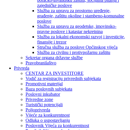
boračko-invalidsku zaštitu, socijalna pitanja i
zajedničke poslove
Služba za upravu za prostorno uređenje,
građenje, zaštitu okoline i stambeno-komunalne
poslove
Služba za upravu za geodetske, imovinsko-
pravne poslove i katastar nekretnina
Služba za lokalni ekonomski razvoj i investicije,
finansije i trezor
Stručna služba za poslove Općinskog vijeća
Služba za civilnu i protivpožarnu zaštitu
Sekretar organa državne službe
Pravobranilaštvo
Privreda
CENTAR ZA INVESTITORE
Vodič za registraciju privrednih subjekata
Promotivni materijal
Baza poslovnih subjekata
Poslovni inkubator
Privredne zone
Turistički potencijali
Poljoprivreda
Vijeće za konkurentnost
Odluka o uspostavljanju
Poslovnik Vijeća za konkurentnost