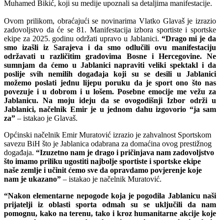
Muhamed Bikić, koji su medije upoznali sa detaljima manifestacije.
Ovom prilikom, obraćajući se novinarima Vlatko Glavaš je izrazio
zadovoljstvo da će se 81. Manifestacija izbora sportiste i sportske
ekipe za 2025. godinu održati upravo u Jablanici.
“Drago mi je da
smo izašli iz Sarajeva i da smo odlučili ovu manifestaciju
održavati u različitim gradovima Bosne i Hercegovine. Ne
sumnjam da ćemo u Jablanici napraviti veliki spektakl i da
poslije svih nemilih događaja koji su se desili u Jablanici
možemo poslati jednu lijepu poruku da je sport ono što nas
povezuje i u dobrom i u lošem. Posebne emocije me vežu za
Jablanicu. Na moju ideju da se ovogodišnji Izbor održi u
Jablanici, načelnik Emir je u jednom dahu izgovorio “ja sam
za”
– istakao je Glavaš.
Općinski načelnik Emir Muratović izrazio je zahvalnost Sportskom
savezu BiH što je Jablanica odabrana za domaćina ovog prestižnog
događaja.
“Izuzetno nam je drago i pričinjava nam zadovoljstvo
što imamo priliku ugostiti najbolje sportiste i sportske ekipe
naše zemlje i učinit ćemo sve da opravdamo povjerenje koje
nam je ukazano”
– istakao je načelnik Muratović.
“Nakon elementarne nepogode koja je pogodila Jablanicu naši
prijatelji iz oblasti sporta odmah su se uključili da nam
pomognu, kako na terenu, tako i kroz humanitarne akcije koje