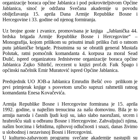
organizacije boraca općine Jablanica i pod pokroviteljstvom Općine
Jablanica, sinoć je održana Svečana akademije u povodu
obilježavanja 15. aprila Dana Armije Republike Bosne i
Hercegovine i 33. godine od njenog formiranja.
Uz brojne goste i zvanice, promovisana je knjiga „Jablanička 44.
brdska brigada Armije Republike Bosne i Hercegovine“ –
Monografija, kojom prilikom su prisutni imali priliku čuti o ratnom
putu jablaničke brigade. Prisutnima su se obratili general Mustafa
Polutak, ratni pomoćnik komandanta 4. korpusa za moral Sead
Đulić, ispred organizatora Jednistvene organizacije boraca općine
Jablanica Zajko Sihirlić, recezent u knjizi prof.dr. Faik Špago i
općinski načelnik Emir Muratović ispred Općine Jablanica.
Predsjednik UO JOB-a Jablanica Emrudin Bešić ovo prilikom je
prvi primjerak knjige s posvetom uručio supruzi rahmetili ratnog
komandanta Enesa Kovačevića.
Armija Republike Bosne i Hercegovine formirana je 15. aprila
1992. godine, u najtežim trenucima za našu domovinu. Bila je to
armija naroda i časnih ljudi koji su, iako slabo naoružani, srcem i
hrabrošću stali u odbranu Bosne i Hercegovine. Zahvaljujući njima,
našim borcima i šehidima, njihovoj odlučnosti i snazi, danas živimo
u slobodnoj i nezavisnoj Bosni i Hercegovini.
U kulturno-zabavnom programu svečane akademije nastupili su