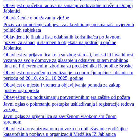
Obavijest o početku radova na sanaciji vodovodne mreže u Donjoj
Jablanici
Obavještenje o održavanju vježbe
Poziv za podnošenje zahtjeva za akreditiranje posmatrača ovjerenih
političkih subjekata
Objavljena je finalna lista odabranih korisnika/ca po Javnom
pozivu za sanaciju stambenih objekata na području općine
Jablanica.
Obavijest za prijavu lica koja su zbog starosti, bolesti ili invalidnosti
vezana za svoje domove za glasanje u odsustvu putem mobilnog
tima na Prijevremenim izborima za predsjednika Republike Srpske
Obavijest o provođenju deratizacije na području općine Jablanica u
periodu od 20.10. do 21.10.2025. godine
Obavijest o mjestu i vremenu objavljivanja ponuda za zakup
poslovnog objekta
Obavještenje o poduzimanju preventivnih mjera zaštite od požara
Javni oglas o pokretanju postupka usklađivanja i registracije redova
vožnje
Javni oglas za prijem lica sa završenom visokom stručnom
spremom
Obavijest o organizovanom prevozu na obilježavanje godišnjice
katastofalnih poplava u organizaciji Medžlisa IZ Jablanica