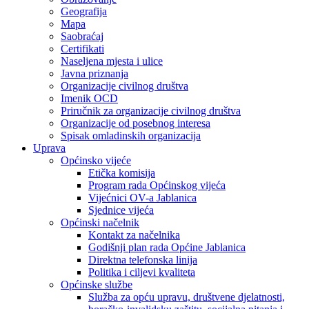
Geografija
Mapa
Saobraćaj
Certifikati
Naseljena mjesta i ulice
Javna priznanja
Organizacije civilnog društva
Imenik OCD
Priručnik za organizacije civilnog društva
Organizacije od posebnog interesa
Spisak omladinskih organizacija
Uprava
Općinsko vijeće
Etička komisija
Program rada Općinskog vijeća
Vijećnici OV-a Jablanica
Sjednice vijeća
Općinski načelnik
Kontakt za načelnika
Godišnji plan rada Općine Jablanica
Direktna telefonska linija
Politika i ciljevi kvaliteta
Općinske službe
Služba za opću upravu, društvene djelatnosti,