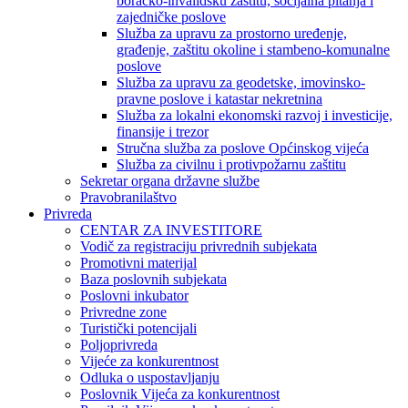
boračko-invalidsku zaštitu, socijalna pitanja i
zajedničke poslove
Služba za upravu za prostorno uređenje,
građenje, zaštitu okoline i stambeno-komunalne
poslove
Služba za upravu za geodetske, imovinsko-
pravne poslove i katastar nekretnina
Služba za lokalni ekonomski razvoj i investicije,
finansije i trezor
Stručna služba za poslove Općinskog vijeća
Služba za civilnu i protivpožarnu zaštitu
Sekretar organa državne službe
Pravobranilaštvo
Privreda
CENTAR ZA INVESTITORE
Vodič za registraciju privrednih subjekata
Promotivni materijal
Baza poslovnih subjekata
Poslovni inkubator
Privredne zone
Turistički potencijali
Poljoprivreda
Vijeće za konkurentnost
Odluka o uspostavljanju
Poslovnik Vijeća za konkurentnost