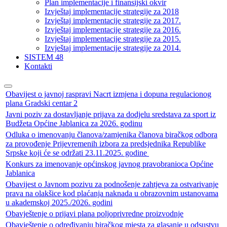
Plan implementacije i finansijski okvir
Izvještaj implementacije strategije za 2018
Izvještaj implementacije strategije za 2017.
Izvještaj implementacije strategije za 2016.
Izvještaj implementacije strategije za 2015.
Izvještaj implementacije strategije za 2014.
SISTEM 48
Kontakti
Obavijest o javnoj raspravi Nacrt izmjena i dopuna regulacionog
plana Gradski centar 2
Javni poziv za dostavljanje prijava za dodjelu sredstava za sport iz
Budžeta Općine Jablanica za 2026. godinu
Odluka o imenovanju članova/zamjenika članova biračkog odbora
za provođenje Prijevremenih izbora za predsjednika Republike
Srpske koji će se održati 23.11.2025. godine
Konkurs za imenovanje općinskog javnog pravobranioca Općine
Jablanica
Obavijest o Javnom pozivu za podnošenje zahtjeva za ostvarivanje
prava na olakšice kod plaćanja naknada u obrazovnim ustanovama
u akademskoj 2025./2026. godini
Obavještenje o prijavi plana poljoprivredne proizvodnje
Obavještenje o određivanju biračkog mjesta za glasanje u odsustvu