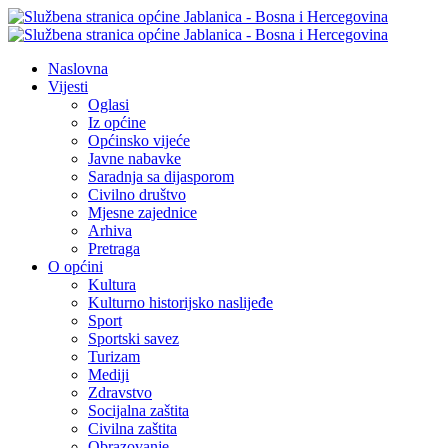
Naslovna
Vijesti
Oglasi
Iz općine
Općinsko vijeće
Javne nabavke
Saradnja sa dijasporom
Civilno društvo
Mjesne zajednice
Arhiva
Pretraga
O općini
Kultura
Kulturno historijsko naslijeđe
Sport
Sportski savez
Turizam
Mediji
Zdravstvo
Socijalna zaštita
Civilna zaštita
Obrazovanje