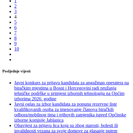
1
2
3
4
5
6
7
8
9
10
Posljednje vijesti
Javni konkurs za prijavu kandidata za angažman operatera na
biračkim mjestima u Bosni i Hercegovini radi pružanja
tehničke podrške u primjeni izbornih tehnologija na Općim
izborima 2026. godine
Javni oglas za izbor kandidata za popunu rezervne liste
kvalifikovanih osoba za imenovanje članova biračkih
odbora/mobilnog tima i njihovih zamjenika ispred Općinske
izborne komisije Jablanica
Obavijest za prijavu lica koja su zbog starosti, bolesti ili
invalidnosti vezana za svoje domove za glasanje putem