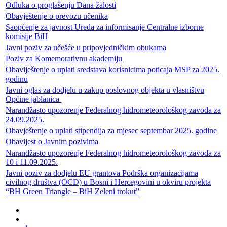
Odluka o proglašenju Dana žalosti
Obavještenje o prevozu učenika
Saopćenje za javnost Ureda za informisanje Centralne izborne
komisije BiH
Javni poziv za učešće u pripovjedničkim obukama
Poziv za Komemorativnu akademiju
Obaviještenje o uplati sredstava korisnicima poticaja MSP za 2025.
godinu
Javni oglas za dodjelu u zakup poslovnog objekta u vlasništvu
Općine jablanica
Narandžasto upozorenje Federalnog hidrometeorološkog zavoda za
24.09.2025.
Obavještenje o uplati stipendija za mjesec septembar 2025. godine
Obavijest o Javnim pozivima
Narandžasto upozorenje Federalnog hidrometeorološkog zavoda za
10 i 11.09.2025.
Javni poziv za dodjelu EU grantova Podrška organizacijama
civilnog društva (OCD) u Bosni i Hercegovini u okviru projekta
“BH Green Triangle – BiH Zeleni trokut”