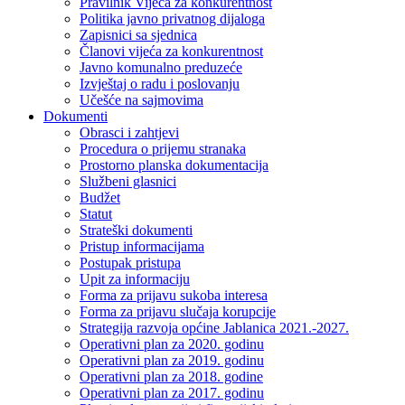
Pravilnik Vijeca za konkurentnost
Politika javno privatnog dijaloga
Zapisnici sa sjednica
Članovi vijeća za konkurentnost
Javno komunalno preduzeće
Izvještaj o radu i poslovanju
Učešće na sajmovima
Dokumenti
Obrasci i zahtjevi
Procedura o prijemu stranaka
Prostorno planska dokumentacija
Službeni glasnici
Budžet
Statut
Strateški dokumenti
Pristup informacijama
Postupak pristupa
Upit za informaciju
Forma za prijavu sukoba interesa
Forma za prijavu slučaja korupcije
Strategija razvoja općine Jablanica 2021.-2027.
Operativni plan za 2020. godinu
Operativni plan za 2019. godinu
Operativni plan za 2018. godine
Operativni plan za 2017. godinu