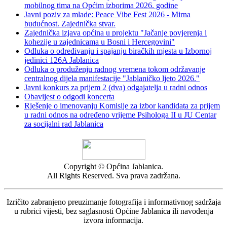
mobilnog tima na Općim izborima 2026. godine
Javni poziv za mlade: Peace Vibe Fest 2026 - Mirna
budućnost. Zajednička stvar.
Zajednička izjava općina u projektu "Jačanje povjerenja i
kohezije u zajednicama u Bosni i Hercegovini"
Odluka o određivanju i spajanju biračkih mjesta u Izbornoj
jedinici 126A Jablanica
Odluka o produženju radnog vremena tokom održavanje
centralnog dijela manifestacije "Jablaničko ljeto 2026."
Javni konkurs za prijem 2 (dva) odgajatelja u radni odnos
Obavijest o odgodi koncerta
Rješenje o imenovanju Komisije za izbor kandidata za prijem
u radni odnos na određeno vrijeme Psihologa II u JU Centar
za socijalni rad Jablanica
Copyright © Općina Jablanica.
All Rights Reserved. Sva prava zadržana.
Izričito zabranjeno preuzimanje fotografija i informativnog sadržaja
u rubrici vijesti, bez saglasnosti Općine Jablanica ili navođenja
izvora informacija.