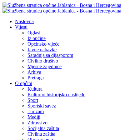
Naslovna
Vijesti
Oglasi
Iz općine
Općinsko vijeće
Javne nabavke
Saradnja sa dijasporom
Civilno društvo
Mjesne zajednice
Arhiva
Pretraga
O općini
Kultura
Kulturno historijsko naslijeđe
Sport
Sportski savez
Turizam
Mediji
Zdravstvo
Socijalna zaštita
Civilna zaštita
Obrazovanje