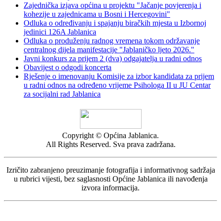
Zajednička izjava općina u projektu "Jačanje povjerenja i
kohezije u zajednicama u Bosni i Hercegovini"
Odluka o određivanju i spajanju biračkih mjesta u Izbornoj
jedinici 126A Jablanica
Odluka o produženju radnog vremena tokom održavanje
centralnog dijela manifestacije "Jablaničko ljeto 2026."
Javni konkurs za prijem 2 (dva) odgajatelja u radni odnos
Obavijest o odgodi koncerta
Rješenje o imenovanju Komisije za izbor kandidata za prijem
u radni odnos na određeno vrijeme Psihologa II u JU Centar
za socijalni rad Jablanica
Copyright © Općina Jablanica.
All Rights Reserved. Sva prava zadržana.
Izričito zabranjeno preuzimanje fotografija i informativnog sadržaja
u rubrici vijesti, bez saglasnosti Općine Jablanica ili navođenja
izvora informacija.