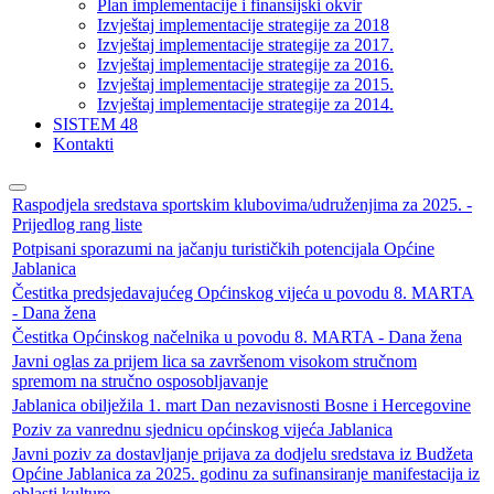
Plan implementacije i finansijski okvir
Izvještaj implementacije strategije za 2018
Izvještaj implementacije strategije za 2017.
Izvještaj implementacije strategije za 2016.
Izvještaj implementacije strategije za 2015.
Izvještaj implementacije strategije za 2014.
SISTEM 48
Kontakti
Raspodjela sredstava sportskim klubovima/udruženjima za 2025. -
Prijedlog rang liste
Potpisani sporazumi na jačanju turističkih potencijala Općine
Jablanica
Čestitka predsjedavajućeg Općinskog vijeća u povodu 8. MARTA
- Dana žena
Čestitka Općinskog načelnika u povodu 8. MARTA - Dana žena
Javni oglas za prijem lica sa završenom visokom stručnom
spremom na stručno osposobljavanje
Jablanica obilježila 1. mart Dan nezavisnosti Bosne i Hercegovine
Poziv za vanrednu sjednicu općinskog vijeća Jablanica
Javni poziv za dostavljanje prijava za dodjelu sredstava iz Budžeta
Općine Jablanica za 2025. godinu za sufinansiranje manifestacija iz
oblasti kulture