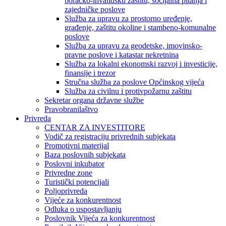
boračko-invalidsku zaštitu, socijalna pitanja i
zajedničke poslove
Služba za upravu za prostorno uređenje,
građenje, zaštitu okoline i stambeno-komunalne
poslove
Služba za upravu za geodetske, imovinsko-
pravne poslove i katastar nekretnina
Služba za lokalni ekonomski razvoj i investicije,
finansije i trezor
Stručna služba za poslove Općinskog vijeća
Služba za civilnu i protivpožarnu zaštitu
Sekretar organa državne službe
Pravobranilaštvo
Privreda
CENTAR ZA INVESTITORE
Vodič za registraciju privrednih subjekata
Promotivni materijal
Baza poslovnih subjekata
Poslovni inkubator
Privredne zone
Turistički potencijali
Poljoprivreda
Vijeće za konkurentnost
Odluka o uspostavljanju
Poslovnik Vijeća za konkurentnost