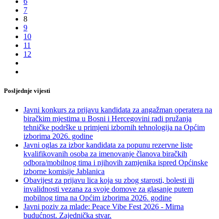
6
7
8
9
10
11
12
Posljednje vijesti
Javni konkurs za prijavu kandidata za angažman operatera na
biračkim mjestima u Bosni i Hercegovini radi pružanja
tehničke podrške u primjeni izbornih tehnologija na Općim
izborima 2026. godine
Javni oglas za izbor kandidata za popunu rezervne liste
kvalifikovanih osoba za imenovanje članova biračkih
odbora/mobilnog tima i njihovih zamjenika ispred Općinske
izborne komisije Jablanica
Obavijest za prijavu lica koja su zbog starosti, bolesti ili
invalidnosti vezana za svoje domove za glasanje putem
mobilnog tima na Općim izborima 2026. godine
Javni poziv za mlade: Peace Vibe Fest 2026 - Mirna
budućnost. Zajednička stvar.