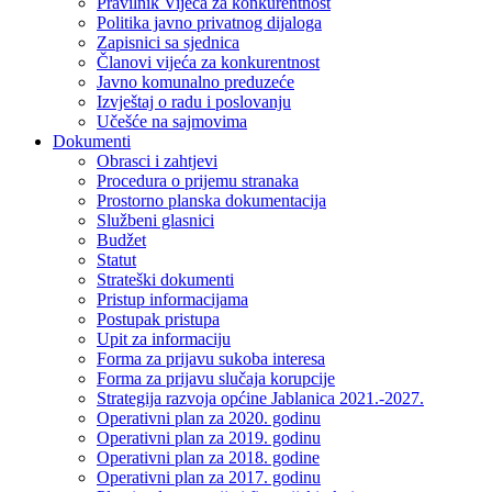
Pravilnik Vijeca za konkurentnost
Politika javno privatnog dijaloga
Zapisnici sa sjednica
Članovi vijeća za konkurentnost
Javno komunalno preduzeće
Izvještaj o radu i poslovanju
Učešće na sajmovima
Dokumenti
Obrasci i zahtjevi
Procedura o prijemu stranaka
Prostorno planska dokumentacija
Službeni glasnici
Budžet
Statut
Strateški dokumenti
Pristup informacijama
Postupak pristupa
Upit za informaciju
Forma za prijavu sukoba interesa
Forma za prijavu slučaja korupcije
Strategija razvoja općine Jablanica 2021.-2027.
Operativni plan za 2020. godinu
Operativni plan za 2019. godinu
Operativni plan za 2018. godine
Operativni plan za 2017. godinu