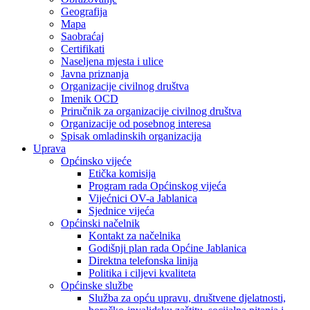
Geografija
Mapa
Saobraćaj
Certifikati
Naseljena mjesta i ulice
Javna priznanja
Organizacije civilnog društva
Imenik OCD
Priručnik za organizacije civilnog društva
Organizacije od posebnog interesa
Spisak omladinskih organizacija
Uprava
Općinsko vijeće
Etička komisija
Program rada Općinskog vijeća
Vijećnici OV-a Jablanica
Sjednice vijeća
Općinski načelnik
Kontakt za načelnika
Godišnji plan rada Općine Jablanica
Direktna telefonska linija
Politika i ciljevi kvaliteta
Općinske službe
Služba za opću upravu, društvene djelatnosti,