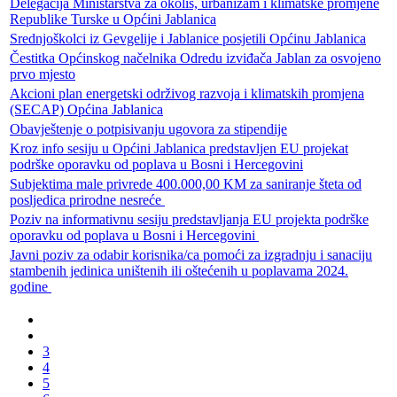
Delegacija Ministarstva za okoliš, urbanizam i klimatske promjene
Republike Turske u Općini Jablanica
Srednjoškolci iz Gevgelije i Jablanice posjetili Općinu Jablanica
Čestitka Općinskog načelnika Odredu izviđača Jablan za osvojeno
prvo mjesto
Akcioni plan energetski održivog razvoja i klimatskih promjena
(SECAP) Općina Jablanica
Obavještenje o potpisivanju ugovora za stipendije
Kroz info sesiju u Općini Jablanica predstavljen EU projekat
podrške oporavku od poplava u Bosni i Hercegovini
Subjektima male privrede 400.000,00 KM za saniranje šteta od
posljedica prirodne nesreće
Poziv na informativnu sesiju predstavljanja EU projekta podrške
oporavku od poplava u Bosni i Hercegovini
Javni poziv za odabir korisnika/ca pomoći za izgradnju i sanaciju
stambenih jedinica uništenih ili oštećenih u poplavama 2024.
godine
3
4
5