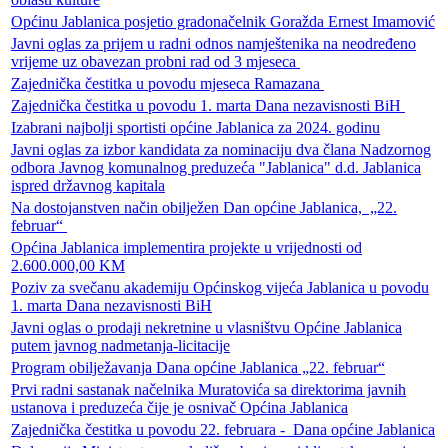
Općinu Jablanica posjetio gradonačelnik Goražda Ernest Imamović
Javni oglas za prijem u radni odnos namještenika na neodređeno
vrijeme uz obavezan probni rad od 3 mjeseca
Zajednička čestitka u povodu mjeseca Ramazana
Zajednička čestitka u povodu 1. marta Dana nezavisnosti BiH
Izabrani najbolji sportisti općine Jablanica za 2024. godinu
Javni oglas za izbor kandidata za nominaciju dva člana Nadzornog
odbora Javnog komunalnog preduzeća "Jablanica" d.d. Jablanica
ispred državnog kapitala
Na dostojanstven način obilježen Dan općine Jablanica, „22.
februar“
Općina Jablanica implementira projekte u vrijednosti od
2.600.000,00 KM
Poziv za svečanu akademiju Općinskog vijeća Jablanica u povodu
1. marta Dana nezavisnosti BiH
Javni oglas o prodaji nekretnine u vlasništvu Općine Jablanica
putem javnog nadmetanja-licitacije
Program obilježavanja Dana općine Jablanica „22. februar“
Prvi radni sastanak načelnika Muratovića sa direktorima javnih
ustanova i preduzeća čije je osnivač Općina Jablanica
Zajednička čestitka u povodu 22. februara - Dana općine Jablanica