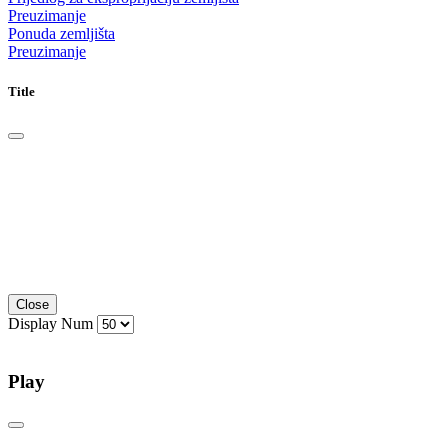
Preuzimanje
Ponuda zemljišta
Preuzimanje
Title
Close
Display Num
Play