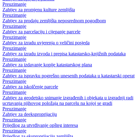
Preuzimanje
Zahtjev za promjenu kulture zemljišta
Preuzimanje
Zahtjev za prodaju zemljišta neposrednom pogodbom
Preuzimanje
Zahtjev za parcelaciju i cijepanje parcele
Preuzimanje
Zahtjev za izradu uvjerenja o veličini posjeda
Preuzimanje
Zahtjev za izradu izvoda i prepisa katastarsko-knjižnih podataka
Preuzimanje
Zahtjev za izdavanje kopije katastarskog plana
Preuzimanje
Zahtjev za ispravku pogrešno unesenih podataka u katastarski operat
Preuzimanje
Zahtjev za iskolčenje parcele
Preuzimanje
Zahtjev za geodetsko snimanje izgrađenih i objekata u izgradnji radi
ucrtavanja njihovog položaja na parcelu na kojoj se gradi
Preuzimanje
Zahtjev za deeksproprijaciju
Preuzimanje
Prijedlog za utvrđivanje opšteg interesa
Preuzimanje
Prijedlog za eksproprijaciju zemljišta