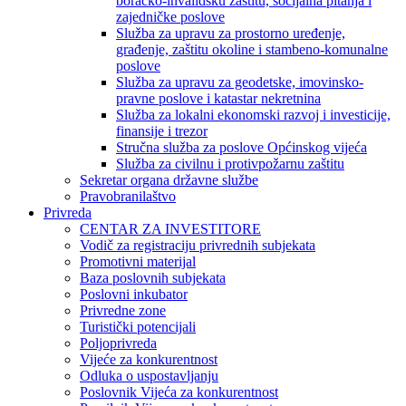
boračko-invalidsku zaštitu, socijalna pitanja i
zajedničke poslove
Služba za upravu za prostorno uređenje,
građenje, zaštitu okoline i stambeno-komunalne
poslove
Služba za upravu za geodetske, imovinsko-
pravne poslove i katastar nekretnina
Služba za lokalni ekonomski razvoj i investicije,
finansije i trezor
Stručna služba za poslove Općinskog vijeća
Služba za civilnu i protivpožarnu zaštitu
Sekretar organa državne službe
Pravobranilaštvo
Privreda
CENTAR ZA INVESTITORE
Vodič za registraciju privrednih subjekata
Promotivni materijal
Baza poslovnih subjekata
Poslovni inkubator
Privredne zone
Turistički potencijali
Poljoprivreda
Vijeće za konkurentnost
Odluka o uspostavljanju
Poslovnik Vijeća za konkurentnost