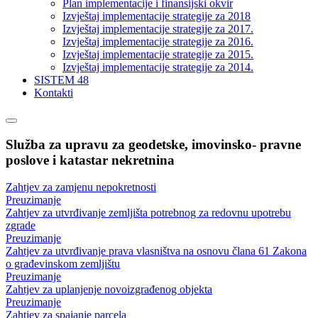
Plan implementacije i finansijski okvir
Izvještaj implementacije strategije za 2018
Izvještaj implementacije strategije za 2017.
Izvještaj implementacije strategije za 2016.
Izvještaj implementacije strategije za 2015.
Izvještaj implementacije strategije za 2014.
SISTEM 48
Kontakti
Služba za upravu za geodetske, imovinsko- pravne
poslove i katastar nekretnina
Zahtjev za zamjenu nepokretnosti
Preuzimanje
Zahtjev za utvrđivanje zemljišta potrebnog za redovnu upotrebu
zgrade
Preuzimanje
Zahtjev za utvrđivanje prava vlasništva na osnovu člana 61 Zakona
o građevinskom zemljištu
Preuzimanje
Zahtjev za uplanjenje novoizgrađenog objekta
Preuzimanje
Zahtjev za spajanje parcela