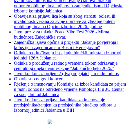
kvalifikovanih osoba za imenovanje članova biračkih
odbora/mobilnog tima i njihovih zamjenika ispred Općinske
izborne komisije Jablanica
Obavijest za prijavu lica koja su zbog starosti, bolesti ili
invalidnosti vezana za svoje domove za glasanje putem
mobilnog tima na Općim izborima 2026. godine
Javni poziv za mlade: Peace Vibe Fest 2026 - Mirna
budućnost. Zajednička stvar.
Zajednička izjava općina u projektu "Jačanje povjerenja i
kohezije u zajednicama u Bosni i Hercegovini"
Odluka o određivanju i spajanju biračkih mjesta u Izbornoj
jedinici 126A Jablanica
Odluka o produženju radnog vremena tokom održavanje
centralnog dijela manifestacije "Jablaničko ljeto 2026."
Javni konkurs za prijem 2 (dva) odgajatelja u radni odnos
Obavijest o odgodi koncerta
Rješenje o imenovanju Komisije za izbor kandidata za prijem
u radni odnos na određeno vrijeme Psihologa II u JU Centar
za socijalni rad Jablanica
Javni konkurs za prijavu kandidata za imenovanje
predsjednika/zamjenika predsjednika biračkog odbora u
Izbornoj jedinici Jablanica u BiH