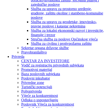
boračko-invalidsku zaštitu, socijalna pitanja i
zajedničke poslove
Služba za upravu za prostorno uređenje,
građenje, zaštitu okoline i stambeno-komunalne
poslove
Služba za upravu za geodetske, imovinsko-
pravne poslove i katastar nekretnina
Služba za lokalni ekonomski razvoj i investicije,
finansije i trezor
Stručna služba za poslove Općinskog vijeća
Služba za civilnu i protivpožarnu zaštitu
Sekretar organa državne službe
Pravobranilaštvo
Privreda
CENTAR ZA INVESTITORE
Vodič za registraciju privrednih subjekata
Promotivni materijal
Baza poslovnih subjekata
Poslovni inkubator
Privredne zone
Turistički potencijali
Poljoprivreda
Vijeće za konkurentnost
Odluka o uspostavljanju
Poslovnik Vijeća za konkurentnost