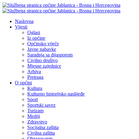
Naslovna
Vijesti
Oglasi
Iz općine
Općinsko vijeće
Javne nabavke
Saradnja sa dijasporom
Civilno društvo
Mjesne zajednice
Arhiva
Pretraga
O općini
Kultura
Kulturno historijsko naslijeđe
Sport
Sportski savez
Turizam
Mediji
Zdravstvo
Socijalna zaštita
Civilna zaštita
Obrazovanje