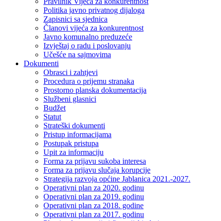
Pravilnik Vijeca za konkurentnost
Politika javno privatnog dijaloga
Zapisnici sa sjednica
Članovi vijeća za konkurentnost
Javno komunalno preduzeće
Izvještaj o radu i poslovanju
Učešće na sajmovima
Dokumenti
Obrasci i zahtjevi
Procedura o prijemu stranaka
Prostorno planska dokumentacija
Službeni glasnici
Budžet
Statut
Strateški dokumenti
Pristup informacijama
Postupak pristupa
Upit za informaciju
Forma za prijavu sukoba interesa
Forma za prijavu slučaja korupcije
Strategija razvoja općine Jablanica 2021.-2027.
Operativni plan za 2020. godinu
Operativni plan za 2019. godinu
Operativni plan za 2018. godine
Operativni plan za 2017. godinu