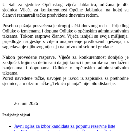
U Sali za sjednice Općinskog vijeća Jablanica, održana je 40.
sjednica Vijeća za konkurentnost Općine Jablanica, na kojoj su
članovi razmatrali tačke predviđene dnevnim redom.
Posebna pažnja posvećena je drugoj tački dnevnog reda – Prijedlog
Odluke o izmjenama i dopuna Odluke o općinskim administrativnim
taksama. Tokom rasprave članovi Vijeća iznijeli su svoja mišljenja,
prijedloge i sugestije s ciljem unapređenje predloženih rješenja, uz
sagledavanje njihovog utjecaja na privredni sektor i građane.
Nakon provedene rasprave, Vijeće za konkurentnost donijelo je
zaključak kojim su definisani daljnji koraci i preporuke sa predloženi
izmjenama i dopunama Odluke o općinskim administrativnim
taksama.
Pored navedene tačke, usvojen je izvod iz zapisnika sa prethodne
sjednice, a u okviru tačke „Tekuća pitanja“ nije bilo diskusije.
26 Juni 2026
Posljednje vijesti
Javni oglas za izbor kandidata za popunu rezervne liste