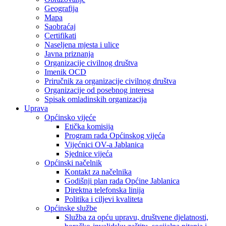
Geografija
Mapa
Saobraćaj
Certifikati
Naseljena mjesta i ulice
Javna priznanja
Organizacije civilnog društva
Imenik OCD
Priručnik za organizacije civilnog društva
Organizacije od posebnog interesa
Spisak omladinskih organizacija
Uprava
Općinsko vijeće
Etička komisija
Program rada Općinskog vijeća
Vijećnici OV-a Jablanica
Sjednice vijeća
Općinski načelnik
Kontakt za načelnika
Godišnji plan rada Općine Jablanica
Direktna telefonska linija
Politika i ciljevi kvaliteta
Općinske službe
Služba za opću upravu, društvene djelatnosti,