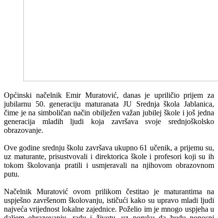
Općinski načelnik Emir Muratović, danas je upriličio prijem za
jubilarnu 50. generaciju maturanata JU Srednja škola Jablanica,
čime je na simboličan način obilježen važan jubilej škole i još jedna
generacija mladih ljudi koja završava svoje srednjoškolsko
obrazovanje.
Ove godine srednju školu završava ukupno 61 učenik, a prijemu su,
uz maturante, prisustvovali i direktorica škole i profesori koji su ih
tokom školovanja pratili i usmjeravali na njihovom obrazovnom
putu.
Načelnik Muratović ovom prilikom čestitao je maturantima na
uspješno završenom školovanju, ističući kako su upravo mladi ljudi
najveća vrijednost lokalne zajednice. Poželio im je mnogo uspjeha u
daljem obrazovanju, radu i životu, uz poruku da budu ponosni