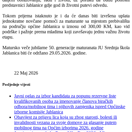
predstavnici Jablanice gdje god ih životni putevi odvedu.
Tokom prijema istaknuto je i da će danas biti izvršena uplata
jednokratne novčane pomoći za maturante sa mjestom prebivališta
na području općine Jablanica u iznosu od 300,00 KM, kao vid
podrške i pažnje prema mladima koji završavaju jednu važnu životu
etapu.
Matursko veče jubilarne 50. generacije maturanata JU Srednja škola
Jablanica biti će održano 29.05.2026. godine.
22 Maj 2026
Posljednje vijesti
Javni oglas za izbor kandidata za popunu rezervne liste
kvalifikovanih osoba za imenovanje članova biračkih
odbora/mobilnog tima i njihovih zamjenika ispred Općinske
izborne komisije Jablanica
Obavijest za prijavu lica koja su zbog starosti, bolesti ili
invalidnosti vezana za svoje domove za glasanje putem
mobilnog tima na Općim izborima 2026. godine