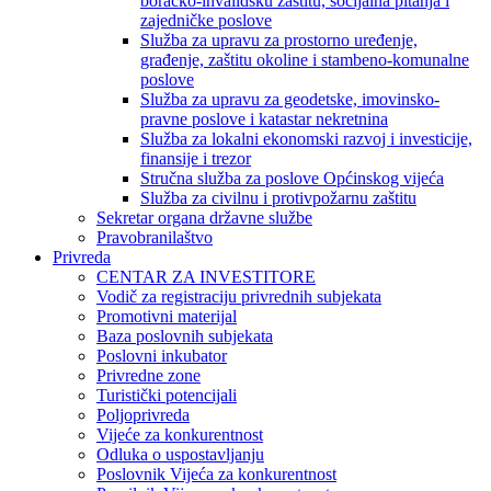
boračko-invalidsku zaštitu, socijalna pitanja i
zajedničke poslove
Služba za upravu za prostorno uređenje,
građenje, zaštitu okoline i stambeno-komunalne
poslove
Služba za upravu za geodetske, imovinsko-
pravne poslove i katastar nekretnina
Služba za lokalni ekonomski razvoj i investicije,
finansije i trezor
Stručna služba za poslove Općinskog vijeća
Služba za civilnu i protivpožarnu zaštitu
Sekretar organa državne službe
Pravobranilaštvo
Privreda
CENTAR ZA INVESTITORE
Vodič za registraciju privrednih subjekata
Promotivni materijal
Baza poslovnih subjekata
Poslovni inkubator
Privredne zone
Turistički potencijali
Poljoprivreda
Vijeće za konkurentnost
Odluka o uspostavljanju
Poslovnik Vijeća za konkurentnost