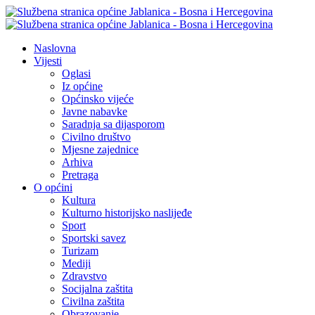
Naslovna
Vijesti
Oglasi
Iz općine
Općinsko vijeće
Javne nabavke
Saradnja sa dijasporom
Civilno društvo
Mjesne zajednice
Arhiva
Pretraga
O općini
Kultura
Kulturno historijsko naslijeđe
Sport
Sportski savez
Turizam
Mediji
Zdravstvo
Socijalna zaštita
Civilna zaštita
Obrazovanje