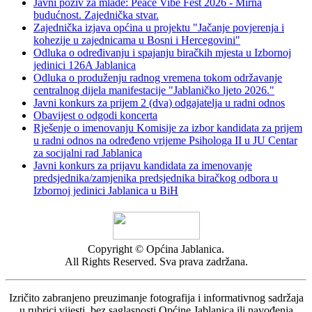
Javni poziv za mlade: Peace Vibe Fest 2026 - Mirna
budućnost. Zajednička stvar.
Zajednička izjava općina u projektu "Jačanje povjerenja i
kohezije u zajednicama u Bosni i Hercegovini"
Odluka o određivanju i spajanju biračkih mjesta u Izbornoj
jedinici 126A Jablanica
Odluka o produženju radnog vremena tokom održavanje
centralnog dijela manifestacije "Jablaničko ljeto 2026."
Javni konkurs za prijem 2 (dva) odgajatelja u radni odnos
Obavijest o odgodi koncerta
Rješenje o imenovanju Komisije za izbor kandidata za prijem
u radni odnos na određeno vrijeme Psihologa II u JU Centar
za socijalni rad Jablanica
Javni konkurs za prijavu kandidata za imenovanje
predsjednika/zamjenika predsjednika biračkog odbora u
Izbornoj jedinici Jablanica u BiH
Copyright © Općina Jablanica.
All Rights Reserved. Sva prava zadržana.
Izričito zabranjeno preuzimanje fotografija i informativnog sadržaja
u rubrici vijesti, bez saglasnosti Općine Jablanica ili navođenja