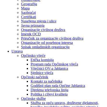
Geografija
Mapa
Saobraćaj
Certifikati
Naseljena mjesta i ulice
Javna priznanja
Organizacije civilnog društva
Imenik OCD
Priručnik za organizacije civilnog društva
Organizacije od posebnog interesa
Spisak omladinskih organizacija
Uprava
Općinsko vijeće
Etička komisija
Program rada Općinskog vijeća
Vijećnici OV-a Jablanica
Sjednice vijeća
Općinski načelnik
Kontakt za načelnika
Godišnji plan rada Općine Jablanica
Direktna telefonska linija
Politika i ciljevi kvaliteta
Općinske službe
Služba za opću upravu, društvene djelatnosti,