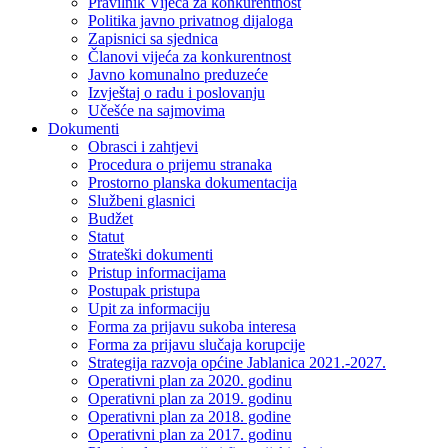
Pravilnik Vijeca za konkurentnost
Politika javno privatnog dijaloga
Zapisnici sa sjednica
Članovi vijeća za konkurentnost
Javno komunalno preduzeće
Izvještaj o radu i poslovanju
Učešće na sajmovima
Dokumenti
Obrasci i zahtjevi
Procedura o prijemu stranaka
Prostorno planska dokumentacija
Službeni glasnici
Budžet
Statut
Strateški dokumenti
Pristup informacijama
Postupak pristupa
Upit za informaciju
Forma za prijavu sukoba interesa
Forma za prijavu slučaja korupcije
Strategija razvoja općine Jablanica 2021.-2027.
Operativni plan za 2020. godinu
Operativni plan za 2019. godinu
Operativni plan za 2018. godine
Operativni plan za 2017. godinu