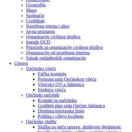
Geografija
Mapa
Saobraćaj
Certifikati
Naseljena mjesta i ulice
Javna priznanja
Organizacije civilnog društva
Imenik OCD
Priručnik za organizacije civilnog društva
Organizacije od posebnog interesa
Spisak omladinskih organizacija
Uprava
Općinsko vijeće
Etička komisija
Program rada Općinskog vijeća
Vijećnici OV-a Jablanica
Sjednice vijeća
Općinski načelnik
Kontakt za načelnika
Godišnji plan rada Općine Jablanica
Direktna telefonska linija
Politika i ciljevi kvaliteta
Općinske službe
Služba za opću upravu, društvene djelatnosti,