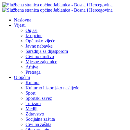
Naslovna
Vijesti
Oglasi
Iz općine
Općinsko vijeće
Javne nabavke
Saradnja sa dijasporom
Civilno društvo
Mjesne zajednice
Arhiva
Pretraga
O općini
Kultura
Kulturno historijsko naslijeđe
Sport
Sportski savez
Turizam
Mediji
Zdravstvo
Socijalna zaštita
Civilna zaštita
Obrazovanje