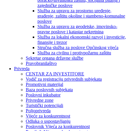
boračko-invalidsku zaštitu, socijalna pitanja i
zajedničke poslove
Služba za upravu za prostorno uređenje,
građenje, zaštitu okoline i stambeno-komunalne
poslove
Služba za upravu za geodetske, imovinsko-
pravne poslove i katastar nekretnina
Služba za lokalni ekonomski razvoj i investicije,
finansije i trezor
Stručna služba za poslove Općinskog vijeća
Služba za civilnu i protivpožarnu zaštitu
Sekretar organa državne službe
Pravobranilaštvo
Privreda
CENTAR ZA INVESTITORE
Vodič za registraciju privrednih subjekata
Promotivni materijal
Baza poslovnih subjekata
Poslovni inkubator
Privredne zone
Turistički potencijali
Poljoprivreda
Vijeće za konkurentnost
Odluka o uspostavljanju
Poslovnik Vijeća za konkurentnost