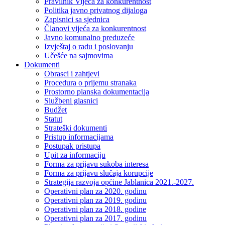
Pravilnik Vijeca za konkurentnost
Politika javno privatnog dijaloga
Zapisnici sa sjednica
Članovi vijeća za konkurentnost
Javno komunalno preduzeće
Izvještaj o radu i poslovanju
Učešće na sajmovima
Dokumenti
Obrasci i zahtjevi
Procedura o prijemu stranaka
Prostorno planska dokumentacija
Službeni glasnici
Budžet
Statut
Strateški dokumenti
Pristup informacijama
Postupak pristupa
Upit za informaciju
Forma za prijavu sukoba interesa
Forma za prijavu slučaja korupcije
Strategija razvoja općine Jablanica 2021.-2027.
Operativni plan za 2020. godinu
Operativni plan za 2019. godinu
Operativni plan za 2018. godine
Operativni plan za 2017. godinu