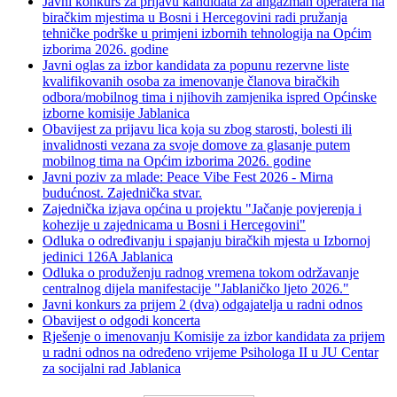
Javni konkurs za prijavu kandidata za angažman operatera na
biračkim mjestima u Bosni i Hercegovini radi pružanja
tehničke podrške u primjeni izbornih tehnologija na Općim
izborima 2026. godine
Javni oglas za izbor kandidata za popunu rezervne liste
kvalifikovanih osoba za imenovanje članova biračkih
odbora/mobilnog tima i njihovih zamjenika ispred Općinske
izborne komisije Jablanica
Obavijest za prijavu lica koja su zbog starosti, bolesti ili
invalidnosti vezana za svoje domove za glasanje putem
mobilnog tima na Općim izborima 2026. godine
Javni poziv za mlade: Peace Vibe Fest 2026 - Mirna
budućnost. Zajednička stvar.
Zajednička izjava općina u projektu "Jačanje povjerenja i
kohezije u zajednicama u Bosni i Hercegovini"
Odluka o određivanju i spajanju biračkih mjesta u Izbornoj
jedinici 126A Jablanica
Odluka o produženju radnog vremena tokom održavanje
centralnog dijela manifestacije "Jablaničko ljeto 2026."
Javni konkurs za prijem 2 (dva) odgajatelja u radni odnos
Obavijest o odgodi koncerta
Rješenje o imenovanju Komisije za izbor kandidata za prijem
u radni odnos na određeno vrijeme Psihologa II u JU Centar
za socijalni rad Jablanica