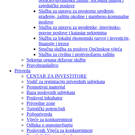
boračko-invalidsku zaštitu, socijalna pitanja i
zajedničke poslove
Služba za upravu za prostorno uređenje,
građenje, zaštitu okoline i stambeno-komunalne
poslove
Služba za upravu za geodetske, imovinsko-
pravne poslove i katastar nekretnina
Služba za lokalni ekonomski razvoj i investicije,
finansije i trezor
Stručna služba za poslove Općinskog vijeća
Služba za civilnu i protivpožarnu zaštitu
Sekretar organa državne službe
Pravobranilaštvo
Privreda
CENTAR ZA INVESTITORE
Vodič za registraciju privrednih subjekata
Promotivni materijal
Baza poslovnih subjekata
Poslovni inkubator
Privredne zone
Turistički potencijali
Poljoprivreda
Vijeće za konkurentnost
Odluka o uspostavljanju
Poslovnik Vijeća za konkurentnost