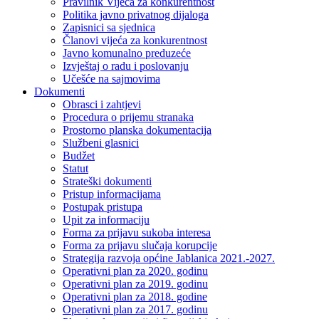
Pravilnik Vijeca za konkurentnost
Politika javno privatnog dijaloga
Zapisnici sa sjednica
Članovi vijeća za konkurentnost
Javno komunalno preduzeće
Izvještaj o radu i poslovanju
Učešće na sajmovima
Dokumenti
Obrasci i zahtjevi
Procedura o prijemu stranaka
Prostorno planska dokumentacija
Službeni glasnici
Budžet
Statut
Strateški dokumenti
Pristup informacijama
Postupak pristupa
Upit za informaciju
Forma za prijavu sukoba interesa
Forma za prijavu slučaja korupcije
Strategija razvoja općine Jablanica 2021.-2027.
Operativni plan za 2020. godinu
Operativni plan za 2019. godinu
Operativni plan za 2018. godine
Operativni plan za 2017. godinu