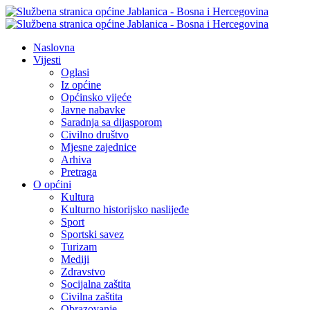
Naslovna
Vijesti
Oglasi
Iz općine
Općinsko vijeće
Javne nabavke
Saradnja sa dijasporom
Civilno društvo
Mjesne zajednice
Arhiva
Pretraga
O općini
Kultura
Kulturno historijsko naslijeđe
Sport
Sportski savez
Turizam
Mediji
Zdravstvo
Socijalna zaštita
Civilna zaštita
Obrazovanje