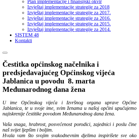
Plan implementacije i finansijski okvir
Izvještaj implementacije strategije za 2018
Izvještaj implementacije strategije za 2017.
Izvještaj implementacije strategije za 2016.
Izvještaj implementacije strategije za 2015.
Izvještaj implementacije strategije za 2014.
SISTEM 48
Kontakti
Čestitka općinskog načelnika i
predsjedavajućeg Općinskog vijeća
Jablanica u povodu 8. marta
Međunarodnog dana žena
U ime Općinskog vijeća i Izvršnog organa uprave Općine
Jablanica, te u svoje ime, svim ženama u našoj općini upućujemo
najiskrenije čestitike povodom Međunarodnog dana žena.
Vaša snaga, hrabrost, posvećenost porodici, zajednici i poslu čine
naš svijet ljepšim i boljim.
Hvala vam što svojim svakodnevnim djelima inspirišete sve oko