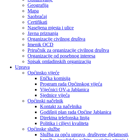
Geografija
Mapa
Saobraćaj
Certifikati
Naseljena mjesta i ulice
Javna priznanja
Organizacije civilnog društva
Imenik OCD
Priručnik za organizacije civilnog društva
Organizacije od posebnog interesa
Spisak omladinskih organizacija
Uprava
Općinsko vijeće
Etička komisija
Program rada Općinskog vijeća
Vijećnici OV-a Jablanica
Sjednice vijeća
Općinski načelnik
Kontakt za načelnika
Godišnji plan rada Općine Jablanica
Direktna telefonska linija
Politika i ciljevi kvaliteta
Općinske službe
Služba za opću upravu, društvene djelatnosti,