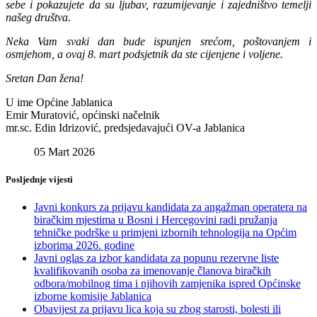
sebe i pokazujete da su ljubav, razumijevanje i zajedništvo temelji
našeg društva.
Neka Vam svaki dan bude ispunjen srećom, poštovanjem i
osmjehom, a ovaj 8. mart podsjetnik da ste cijenjene i voljene.
Sretan Dan žena!
U ime Općine Jablanica
Emir Muratović, općinski načelnik
mr.sc. Edin Idrizović, predsjedavajući OV-a Jablanica
05 Mart 2026
Posljednje vijesti
Javni konkurs za prijavu kandidata za angažman operatera na
biračkim mjestima u Bosni i Hercegovini radi pružanja
tehničke podrške u primjeni izbornih tehnologija na Općim
izborima 2026. godine
Javni oglas za izbor kandidata za popunu rezervne liste
kvalifikovanih osoba za imenovanje članova biračkih
odbora/mobilnog tima i njihovih zamjenika ispred Općinske
izborne komisije Jablanica
Obavijest za prijavu lica koja su zbog starosti, bolesti ili