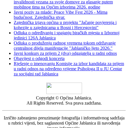
invalidnosti vezana za svoje domove za glasanje putem
mobilnog tima na Općim izborima 2026. godine
Javni poziv za mlade: Peace Vibe Fest 2026 - Mirna
budućnost. Zajednička stvar.
Zajednička izjava općina u projektu "Jačanje povjerenja i
kohezije u zajednicama u Bosni i Hercegovini"
Odluka o određivanju i spajanju biračkih mjesta u Izbornoj
jedinici 126A Jablanica
Odluka o produženju radnog vremena tokom održavanje
centralnog dijela manifestacije "Jablaničko ljeto 2026."
Javni konkurs za prijem 2 (dva) odgajatelja u radni odnos
Obavijest o odgodi koncerta
Rješenje o imenovanju Komisije za izbor kandidata za prijem
u radni odnos na određeno vrijeme Psihologa II u JU Centar
za socijalni rad Jablanica
Copyright © Općina Jablanica.
All Rights Reserved. Sva prava zadržana.
Izričito zabranjeno preuzimanje fotografija i informativnog sadržaja
u rubrici vijesti, bez saglasnosti Općine Jablanica ili navođenja