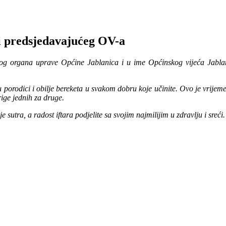
i predsjedavajućeg OV-a
organa uprave Općine Jablanica i u ime Općinskog vijeća Jablanica,
orodici i obilje bereketa u svakom dobru koje učinite. Ovo je vrijeme 
rige jednih za druge.
tra, a radost iftara podjelite sa svojim najmilijim u zdravlju i sreći.