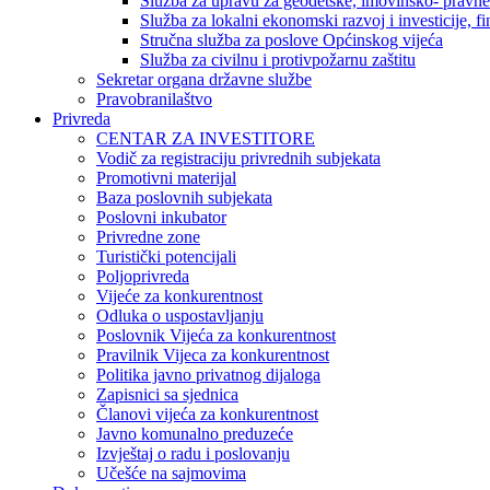
Služba za upravu za geodetske, imovinsko- pravne 
Služba za lokalni ekonomski razvoj i investicije, fin
Stručna služba za poslove Općinskog vijeća
Služba za civilnu i protivpožarnu zaštitu
Sekretar organa državne službe
Pravobranilaštvo
Privreda
CENTAR ZA INVESTITORE
Vodič za registraciju privrednih subjekata
Promotivni materijal
Baza poslovnih subjekata
Poslovni inkubator
Privredne zone
Turistički potencijali
Poljoprivreda
Vijeće za konkurentnost
Odluka o uspostavljanju
Poslovnik Vijeća za konkurentnost
Pravilnik Vijeca za konkurentnost
Politika javno privatnog dijaloga
Zapisnici sa sjednica
Članovi vijeća za konkurentnost
Javno komunalno preduzeće
Izvještaj o radu i poslovanju
Učešće na sajmovima