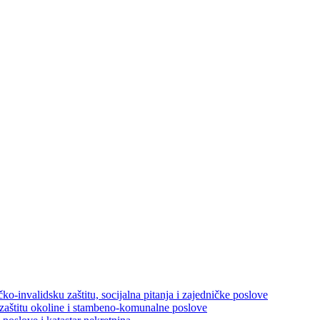
ko-invalidsku zaštitu, socijalna pitanja i zajedničke poslove
 zaštitu okoline i stambeno-komunalne poslove