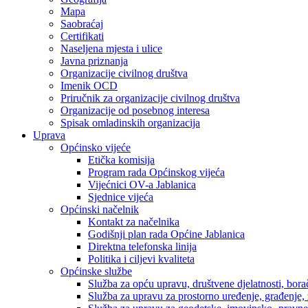
Mapa
Saobraćaj
Certifikati
Naseljena mjesta i ulice
Javna priznanja
Organizacije civilnog društva
Imenik OCD
Priručnik za organizacije civilnog društva
Organizacije od posebnog interesa
Spisak omladinskih organizacija
Uprava
Općinsko vijeće
Etička komisija
Program rada Općinskog vijeća
Vijećnici OV-a Jablanica
Sjednice vijeća
Općinski načelnik
Kontakt za načelnika
Godišnji plan rada Općine Jablanica
Direktna telefonska linija
Politika i ciljevi kvaliteta
Općinske službe
Služba za opću upravu, društvene djelatnosti, borač
Služba za upravu za prostorno uređenje, građenje,