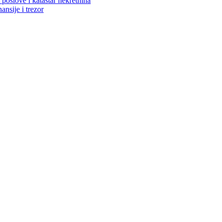
poslove i katastar nekretnina
ansije i trezor