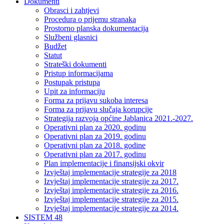
Dokumenti
Obrasci i zahtjevi
Procedura o prijemu stranaka
Prostorno planska dokumentacija
Službeni glasnici
Budžet
Statut
Strateški dokumenti
Pristup informacijama
Postupak pristupa
Upit za informaciju
Forma za prijavu sukoba interesa
Forma za prijavu slučaja korupcije
Strategija razvoja općine Jablanica 2021.-2027.
Operativni plan za 2020. godinu
Operativni plan za 2019. godinu
Operativni plan za 2018. godine
Operativni plan za 2017. godinu
Plan implementacije i finansijski okvir
Izvještaj implementacije strategije za 2018
Izvještaj implementacije strategije za 2017.
Izvještaj implementacije strategije za 2016.
Izvještaj implementacije strategije za 2015.
Izvještaj implementacije strategije za 2014.
SISTEM 48