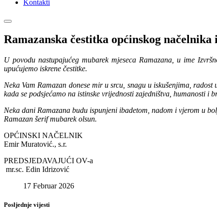
Kontakti
Ramazanska čestitka općinskog načelnika 
U povodu nastupajućeg mubarek mjeseca Ramazana, u ime Izvršnog 
upućujemo iskrene čestitke.
Neka Vam Ramazan donese mir u srcu, snagu u iskušenjima, radost u p
kada se podsjećamo na istinske vrijednosti zajedništva, humanosti i b
Neka dani Ramazana budu ispunjeni ibadetom, nadom i vjerom u bolje su
Ramazan šerif mubarek olsun.
OPĆINSKI NAČELNIK
Emir Muratović., s.r.
PREDSJEDAVAJUĆI OV-a
mr.sc. Edin Idrizović
17 Februar 2026
Posljednje vijesti