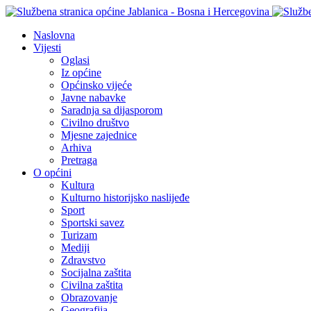
Naslovna
Vijesti
Oglasi
Iz općine
Općinsko vijeće
Javne nabavke
Saradnja sa dijasporom
Civilno društvo
Mjesne zajednice
Arhiva
Pretraga
O općini
Kultura
Kulturno historijsko naslijeđe
Sport
Sportski savez
Turizam
Mediji
Zdravstvo
Socijalna zaštita
Civilna zaštita
Obrazovanje
Geografija