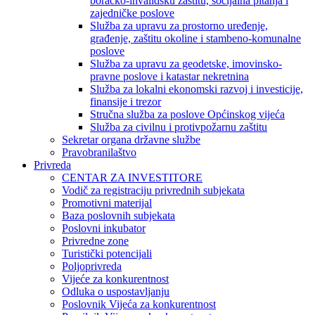
boračko-invalidsku zaštitu, socijalna pitanja i
zajedničke poslove
Služba za upravu za prostorno uređenje,
građenje, zaštitu okoline i stambeno-komunalne
poslove
Služba za upravu za geodetske, imovinsko-
pravne poslove i katastar nekretnina
Služba za lokalni ekonomski razvoj i investicije,
finansije i trezor
Stručna služba za poslove Općinskog vijeća
Služba za civilnu i protivpožarnu zaštitu
Sekretar organa državne službe
Pravobranilaštvo
Privreda
CENTAR ZA INVESTITORE
Vodič za registraciju privrednih subjekata
Promotivni materijal
Baza poslovnih subjekata
Poslovni inkubator
Privredne zone
Turistički potencijali
Poljoprivreda
Vijeće za konkurentnost
Odluka o uspostavljanju
Poslovnik Vijeća za konkurentnost