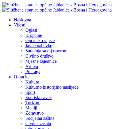
Naslovna
Vijesti
Oglasi
Iz općine
Općinsko vijeće
Javne nabavke
Saradnja sa dijasporom
Civilno društvo
Mjesne zajednice
Arhiva
Pretraga
O općini
Kultura
Kulturno historijsko naslijeđe
Sport
Sportski savez
Turizam
Mediji
Zdravstvo
Socijalna zaštita
Civilna zaštita
Obrazovanje