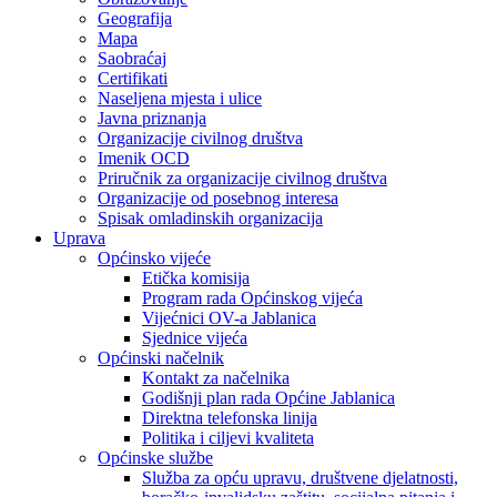
Geografija
Mapa
Saobraćaj
Certifikati
Naseljena mjesta i ulice
Javna priznanja
Organizacije civilnog društva
Imenik OCD
Priručnik za organizacije civilnog društva
Organizacije od posebnog interesa
Spisak omladinskih organizacija
Uprava
Općinsko vijeće
Etička komisija
Program rada Općinskog vijeća
Vijećnici OV-a Jablanica
Sjednice vijeća
Općinski načelnik
Kontakt za načelnika
Godišnji plan rada Općine Jablanica
Direktna telefonska linija
Politika i ciljevi kvaliteta
Općinske službe
Služba za opću upravu, društvene djelatnosti,