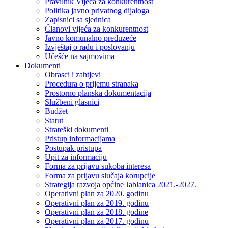
Pravilnik Vijeca za konkurentnost
Politika javno privatnog dijaloga
Zapisnici sa sjednica
Članovi vijeća za konkurentnost
Javno komunalno preduzeće
Izvještaj o radu i poslovanju
Učešće na sajmovima
Dokumenti
Obrasci i zahtjevi
Procedura o prijemu stranaka
Prostorno planska dokumentacija
Službeni glasnici
Budžet
Statut
Strateški dokumenti
Pristup informacijama
Postupak pristupa
Upit za informaciju
Forma za prijavu sukoba interesa
Forma za prijavu slučaja korupcije
Strategija razvoja općine Jablanica 2021.-2027.
Operativni plan za 2020. godinu
Operativni plan za 2019. godinu
Operativni plan za 2018. godine
Operativni plan za 2017. godinu