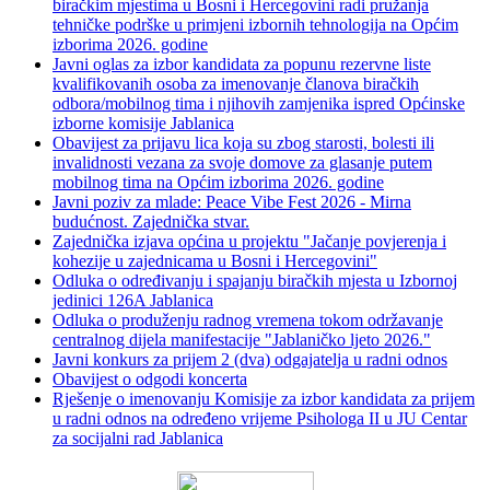
biračkim mjestima u Bosni i Hercegovini radi pružanja
tehničke podrške u primjeni izbornih tehnologija na Općim
izborima 2026. godine
Javni oglas za izbor kandidata za popunu rezervne liste
kvalifikovanih osoba za imenovanje članova biračkih
odbora/mobilnog tima i njihovih zamjenika ispred Općinske
izborne komisije Jablanica
Obavijest za prijavu lica koja su zbog starosti, bolesti ili
invalidnosti vezana za svoje domove za glasanje putem
mobilnog tima na Općim izborima 2026. godine
Javni poziv za mlade: Peace Vibe Fest 2026 - Mirna
budućnost. Zajednička stvar.
Zajednička izjava općina u projektu "Jačanje povjerenja i
kohezije u zajednicama u Bosni i Hercegovini"
Odluka o određivanju i spajanju biračkih mjesta u Izbornoj
jedinici 126A Jablanica
Odluka o produženju radnog vremena tokom održavanje
centralnog dijela manifestacije "Jablaničko ljeto 2026."
Javni konkurs za prijem 2 (dva) odgajatelja u radni odnos
Obavijest o odgodi koncerta
Rješenje o imenovanju Komisije za izbor kandidata za prijem
u radni odnos na određeno vrijeme Psihologa II u JU Centar
za socijalni rad Jablanica