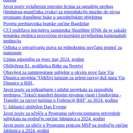
Javni poziv ovlaštenim pravnim licima za ugradnju uređaja
(limitatora-graničnika zvuka) za reprodukciju muzike do nivoa
propisane dopuštene buke u ugostiteljskim objektima
Posjeta predstavnika bratske općine Bagdzilar
CCI podržava inicijativu zastupnika Skupštine HNK da se zakaže
tematska sjednica posvećena revizorskim izvještajima kantonalnih
institucija
Odluka o ostvarivanju prava na jednokratnu novčanu pomoć za
maturante
Uplata stipendija za jesec maj 2024. godine
Obilježena 81. godišnjica Bitke na Neretvi
Obavijest za zainteresirane subjekte u okviru nove faze Via
Dinarica projekta “Održivi turizam za zeleni razvoj duž staza Via
Dinarice u BiH„
Javni poziv za prikupljanje i odabir projekata za raspodjelu
sredstava "Tekući transferi drugim nivoima vlasti i fondovima -
Transfer za razvoj turizma u Federaciji BiH" za 2024. godinu
U Jablanici obilježen Dan Evrope
Javni poziv za učešće u Programu subvencioniranja privrednih
subjekata na području općine Jablanica u 2024. godini
Javni poziv za ušeće u Programu poticaja MSP na području općine
Jablanica u 2024. godini