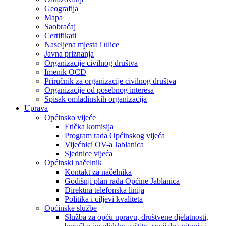
Geografija
Mapa
Saobraćaj
Certifikati
Naseljena mjesta i ulice
Javna priznanja
Organizacije civilnog društva
Imenik OCD
Priručnik za organizacije civilnog društva
Organizacije od posebnog interesa
Spisak omladinskih organizacija
Uprava
Općinsko vijeće
Etička komisija
Program rada Općinskog vijeća
Vijećnici OV-a Jablanica
Sjednice vijeća
Općinski načelnik
Kontakt za načelnika
Godišnji plan rada Općine Jablanica
Direktna telefonska linija
Politika i ciljevi kvaliteta
Općinske službe
Služba za opću upravu, društvene djelatnosti,