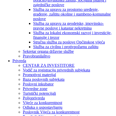
boračko-invalidsku zaštitu, socijalna pitanja i
zajedničke poslove
Služba za upravu za prostorno uređenje,
građenje, zaštitu okoline i stambeno-komunalne
poslove
Služba za upravu za geodetske, imovinsko-
pravne poslove i katastar nekretnina
Služba za lokalni ekonomski razvoj i investicije,
finansije i trezor
Stručna služba za poslove Općinskog vijeća
Služba za civilnu i protivpožarnu zaštitu
Sekretar organa državne službe
Pravobranilaštvo
Privreda
CENTAR ZA INVESTITORE
Vodič za registraciju privrednih subjekata
Promotivni materijal
Baza poslovnih subjekata
Poslovni inkubator
Privredne zone
Turistički potencijali
Poljoprivreda
Vijeće za konkurentnost
Odluka o uspostavljanju
Poslovnik Vijeća za konkurentnost