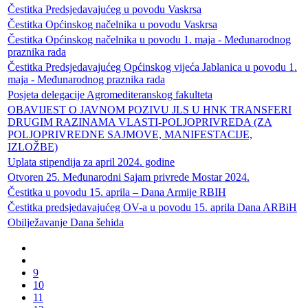
Čestitka Predsjedavajućeg u povodu Vaskrsa
Čestitka Općinskog načelnika u povodu Vaskrsa
Čestitka Općinskog načelnika u povodu 1. maja - Međunarodnog
praznika rada
Čestitka Predsjedavajućeg Općinskog vijeća Jablanica u povodu 1.
maja - Međunarodnog praznika rada
Posjeta delegacije Agromediteranskog fakulteta
OBAVIJEST O JAVNOM POZIVU JLS U HNK TRANSFERI
DRUGIM RAZINAMA VLASTI-POLJOPRIVREDA (ZA
POLJOPRIVREDNE SAJMOVE, MANIFESTACIJE,
IZLOŽBE)
Uplata stipendija za april 2024. godine
Otvoren 25. Međunarodni Sajam privrede Mostar 2024.
Čestitka u povodu 15. aprila – Dana Armije RBIH
Čestitka predsjedavajućeg OV-a u povodu 15. aprila Dana ARBiH
Obilježavanje Dana šehida
9
10
11