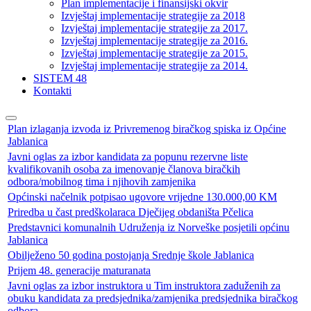
Plan implementacije i finansijski okvir
Izvještaj implementacije strategije za 2018
Izvještaj implementacije strategije za 2017.
Izvještaj implementacije strategije za 2016.
Izvještaj implementacije strategije za 2015.
Izvještaj implementacije strategije za 2014.
SISTEM 48
Kontakti
Plan izlaganja izvoda iz Privremenog biračkog spiska iz Općine
Jablanica
Javni oglas za izbor kandidata za popunu rezervne liste
kvalifikovanih osoba za imenovanje članova biračkih
odbora/mobilnog tima i njihovih zamjenika
Općinski načelnik potpisao ugovore vrijedne 130.000,00 KM
Priredba u čast predškolaraca Dječijeg obdaništa Pčelica
Predstavnici komunalnih Udruženja iz Norveške posjetili općinu
Jablanica
Obilježeno 50 godina postojanja Srednje škole Jablanica
Prijem 48. generacije maturanata
Javni oglas za izbor instruktora u Tim instruktora zaduženih za
obuku kandidata za predsjednika/zamjenika predsjednika biračkog
odbora