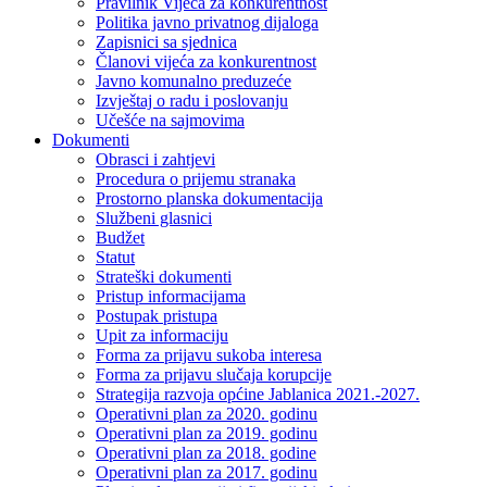
Pravilnik Vijeca za konkurentnost
Politika javno privatnog dijaloga
Zapisnici sa sjednica
Članovi vijeća za konkurentnost
Javno komunalno preduzeće
Izvještaj o radu i poslovanju
Učešće na sajmovima
Dokumenti
Obrasci i zahtjevi
Procedura o prijemu stranaka
Prostorno planska dokumentacija
Službeni glasnici
Budžet
Statut
Strateški dokumenti
Pristup informacijama
Postupak pristupa
Upit za informaciju
Forma za prijavu sukoba interesa
Forma za prijavu slučaja korupcije
Strategija razvoja općine Jablanica 2021.-2027.
Operativni plan za 2020. godinu
Operativni plan za 2019. godinu
Operativni plan za 2018. godine
Operativni plan za 2017. godinu