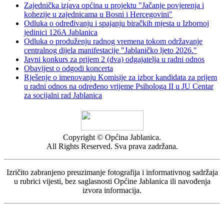
Zajednička izjava općina u projektu "Jačanje povjerenja i
kohezije u zajednicama u Bosni i Hercegovini"
Odluka o određivanju i spajanju biračkih mjesta u Izbornoj
jedinici 126A Jablanica
Odluka o produženju radnog vremena tokom održavanje
centralnog dijela manifestacije "Jablaničko ljeto 2026."
Javni konkurs za prijem 2 (dva) odgajatelja u radni odnos
Obavijest o odgodi koncerta
Rješenje o imenovanju Komisije za izbor kandidata za prijem
u radni odnos na određeno vrijeme Psihologa II u JU Centar
za socijalni rad Jablanica
Copyright © Općina Jablanica.
All Rights Reserved. Sva prava zadržana.
Izričito zabranjeno preuzimanje fotografija i informativnog sadržaja
u rubrici vijesti, bez saglasnosti Općine Jablanica ili navođenja
izvora informacija.