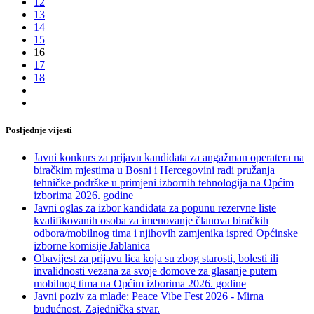
12
13
14
15
16
17
18
Posljednje vijesti
Javni konkurs za prijavu kandidata za angažman operatera na
biračkim mjestima u Bosni i Hercegovini radi pružanja
tehničke podrške u primjeni izbornih tehnologija na Općim
izborima 2026. godine
Javni oglas za izbor kandidata za popunu rezervne liste
kvalifikovanih osoba za imenovanje članova biračkih
odbora/mobilnog tima i njihovih zamjenika ispred Općinske
izborne komisije Jablanica
Obavijest za prijavu lica koja su zbog starosti, bolesti ili
invalidnosti vezana za svoje domove za glasanje putem
mobilnog tima na Općim izborima 2026. godine
Javni poziv za mlade: Peace Vibe Fest 2026 - Mirna
budućnost. Zajednička stvar.