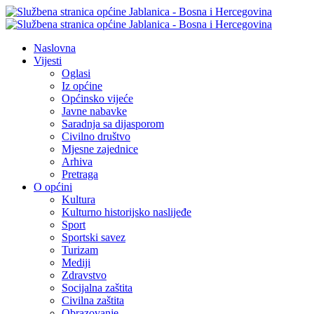
Naslovna
Vijesti
Oglasi
Iz općine
Općinsko vijeće
Javne nabavke
Saradnja sa dijasporom
Civilno društvo
Mjesne zajednice
Arhiva
Pretraga
O općini
Kultura
Kulturno historijsko naslijeđe
Sport
Sportski savez
Turizam
Mediji
Zdravstvo
Socijalna zaštita
Civilna zaštita
Obrazovanje