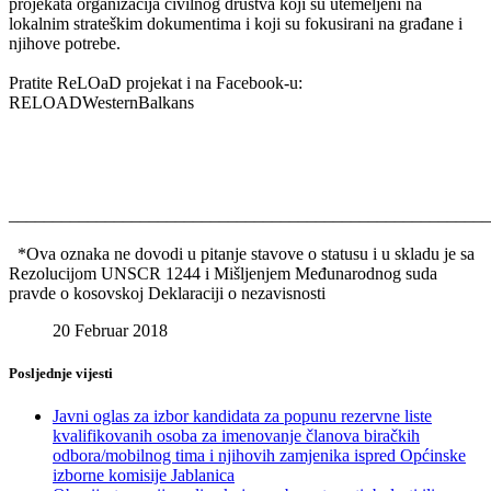
projekata organizacija civilnog društva koji su utemeljeni na
lokalnim strateškim dokumentima i koji su fokusirani na građane i
njihove potrebe.
Pratite ReLOaD projekat i na Facebook-u:
RELOADWesternBalkans
_______________________________________________________
*Ova oznaka ne dovodi u pitanje stavove o statusu i u skladu je sa
Rezolucijom UNSCR 1244 i Mišljenjem Međunarodnog suda
pravde o kosovskoj Deklaraciji o nezavisnosti
20 Februar 2018
Posljednje vijesti
Javni oglas za izbor kandidata za popunu rezervne liste
kvalifikovanih osoba za imenovanje članova biračkih
odbora/mobilnog tima i njihovih zamjenika ispred Općinske
izborne komisije Jablanica