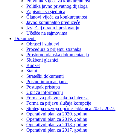
Pravilnik Vijeca za konkurentnost
Politika javno privatnog dijaloga
Zapisnici sa sjednica
Članovi vijeća za konkurentnost
Javno komunalno preduzeće
Izvještaj o radu i poslovanju
Učešće na sajmovima
Dokumenti
Obrasci i zahtjevi
Procedura o prijemu stranaka
Prostorno planska dokumentacija
Službeni glasnici
Budžet
Statut
Strateški dokumenti
Pristup informacijama
Postupak pristupa
Upit za informaciju
Forma za prijavu sukoba interesa
Forma za prijavu slučaja korupcije
Strategija razvoja općine Jablanica 2021.-2027.
Operativni plan za 2020. godinu
Operativni plan za 2019. godinu
Operativni plan za 2018. godine
Operativni plan za 2017. godinu