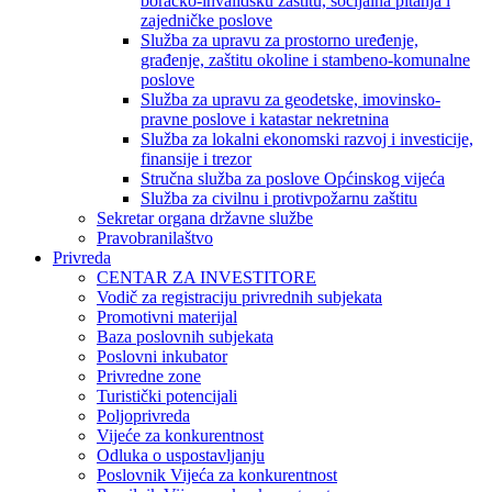
boračko-invalidsku zaštitu, socijalna pitanja i
zajedničke poslove
Služba za upravu za prostorno uređenje,
građenje, zaštitu okoline i stambeno-komunalne
poslove
Služba za upravu za geodetske, imovinsko-
pravne poslove i katastar nekretnina
Služba za lokalni ekonomski razvoj i investicije,
finansije i trezor
Stručna služba za poslove Općinskog vijeća
Služba za civilnu i protivpožarnu zaštitu
Sekretar organa državne službe
Pravobranilaštvo
Privreda
CENTAR ZA INVESTITORE
Vodič za registraciju privrednih subjekata
Promotivni materijal
Baza poslovnih subjekata
Poslovni inkubator
Privredne zone
Turistički potencijali
Poljoprivreda
Vijeće za konkurentnost
Odluka o uspostavljanju
Poslovnik Vijeća za konkurentnost