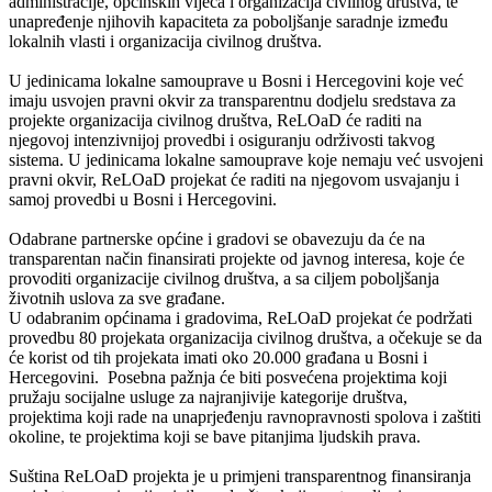
administracije, općinskih vijeća i organizacija civilnog društva, te
unapređenje njihovih kapaciteta za poboljšanje saradnje između
lokalnih vlasti i organizacija civilnog društva.
U jedinicama lokalne samouprave u Bosni i Hercegovini koje već
imaju usvojen pravni okvir za transparentnu dodjelu sredstava za
projekte organizacija civilnog društva, ReLOaD će raditi na
njegovoj intenzivnijoj provedbi i osiguranju održivosti takvog
sistema. U jedinicama lokalne samouprave koje nemaju već usvojeni
pravni okvir, ReLOaD projekat će raditi na njegovom usvajanju i
samoj provedbi u Bosni i Hercegovini.
Odabrane partnerske općine i gradovi se obavezuju da će na
transparentan način finansirati projekte od javnog interesa, koje će
provoditi organizacije civilnog društva, a sa ciljem poboljšanja
životnih uslova za sve građane.
U odabranim općinama i gradovima, ReLOaD projekat će podržati
provedbu 80 projekata organizacija civilnog društva, a očekuje se da
će korist od tih projekata imati oko 20.000 građana u Bosni i
Hercegovini. Posebna pažnja će biti posvećena projektima koji
pružaju socijalne usluge za najranjivije kategorije društva,
projektima koji rade na unaprjeđenju ravnopravnosti spolova i zaštiti
okoline, te projektima koji se bave pitanjima ljudskih prava.
Suština ReLOaD projekta je u primjeni transparentnog finansiranja