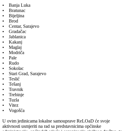
• Banja Luka
• Bratunac
• Bijeljina
• Brod
• Centar, Sarajevo
• Gradačac
• Jablanica
• Kakanj
• Maglaj
• Modriča
• Pale
• Rudo
• Sokolac
• Stari Grad, Sarajevo
• Teslić
• Tešanj
• Travnik
• Trebinje
• Tuzla
• Vitez
• Vogošća
U ovim jedinicama lokalne samouprave ReLOaD će svoje
aktivnosti usmjeriti na rad sa predstavnicima općinske