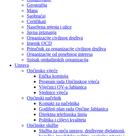
Geografija
Mapa
Saobraćaj
Certifikati
Naseljena mjesta i ulice
Javna priznanja
Organizacije civilnog društva
Imenik OCD
Priručnik za organizacije civilnog društva
Organizacije od posebnog interesa
Spisak omladinskih organizacija
Uprava
Općinsko vijeće
Etička komisija
Program rada Općinskog vijeća
Vijećnici OV-a Jablanica
Sjednice vijeća
Općinski načelnik
Kontakt za načelnika
Godišnji plan rada Općine Jablanica
Direktna telefonska linija
Politika i ciljevi kvaliteta
Općinske službe
Služba za opću upravu, društvene djelatnosti,