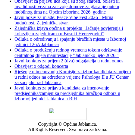
Obavijest za prijavu lica koja su zbog starosti, bolesti ili
invalidnosti vezana za svoje domove za glasanje putem
mobilnog tima na Općim izborima 2026. godine
Javni poziv za mlade: Peace Vibe Fest 2026 - Mirna
budućnost. Zajednička stvar.
Zajednička izjava općina u projektu "Jačanje povjerenja i
kohezije u zajednicama u Bosni i Hercegovini"
Odluka o određivanju i spajanju biračkih mjesta u Izbornoj
jedinici 126A Jablanica
Odluka o produženju radnog vremena tokom održavanje
centralnog dijela manifestacije "Jablaničko ljeto 2026."
Javni konkurs za prijem 2 (dva) odgajatelja u radni odnos
Obavijest o odgodi koncerta
Rješenje o imenovanju Komisije za izbor kandidata za prijem
u radni odnos na određeno vrijeme Psihologa II u JU Centar
za socijalni rad Jablanica
Javni konkurs za prijavu kandidata za imenovanje
predsjednika/zamjenika predsjednika biračkog odbora u
Izbornoj jedinici Jablanica u BiH
Copyright © Općina Jablanica.
All Rights Reserved. Sva prava zadržana.