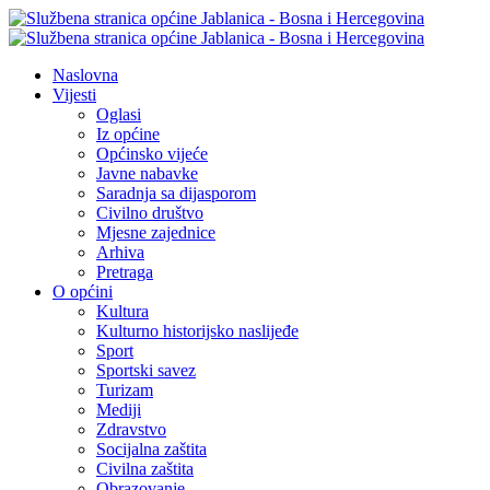
Naslovna
Vijesti
Oglasi
Iz općine
Općinsko vijeće
Javne nabavke
Saradnja sa dijasporom
Civilno društvo
Mjesne zajednice
Arhiva
Pretraga
O općini
Kultura
Kulturno historijsko naslijeđe
Sport
Sportski savez
Turizam
Mediji
Zdravstvo
Socijalna zaštita
Civilna zaštita
Obrazovanje