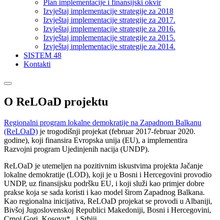
Plan implementacije i finansijski okvir
Izvještaj implementacije strategije za 2018
Izvještaj implementacije strategije za 2017.
Izvještaj implementacije strategije za 2016.
Izvještaj implementacije strategije za 2015.
Izvještaj implementacije strategije za 2014.
SISTEM 48
Kontakti
O ReLOaD projektu
Regionalni program lokalne demokratije na Zapadnom Balkanu
(ReLOaD)
je trogodišnji projekat (februar 2017-februar 2020.
godine), koji finansira Evropska unija (EU), a implementira
Razvojni program Ujedinjenih nacija (UNDP).
ReLOaD je utemeljen na pozitivnim iskustvima projekta Jačanje
lokalne demokratije (LOD), koji je u Bosni i Hercegovini provodio
UNDP, uz finansijsku podršku EU, i koji služi kao primjer dobre
prakse koja se sada koristi i kao model širom Zapadnog Balkana.
Kao regionalna inicijativa, ReLOaD projekat se provodi u Albaniji,
Bivšoj Jugoslovenskoj Republici Makedoniji, Bosni i Hercegovini,
Crnoj Gori, Kosovu* i Srbiji.