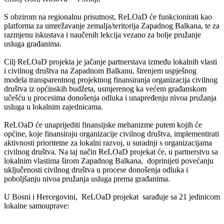
S obzirom na regionalnu prisutnost, ReLOaD će funkcionirati kao
platforma za umrežavanje zemalja/teritorija Zapadnog Balkana, te za
razmjenu iskustava i naučenih lekcija vezano za bolje pružanje
usluga građanima.
Cilj ReLOaD projekta je jačanje partnerstava između lokalnih vlasti
i civilnog društva na Zapadnom Balkanu, širenjem uspješnog
modela transparentnog projektnog finansiranja organizacija civilnog
društva iz općinskih budžeta, usmjerenog ka većem građanskom
učešću u procesima donošenja odluka i unapređenju nivoa pružanja
usluga u lokalnim zajednicama.
ReLOaD će unaprijediti finansijske mehanizme putem kojih će
općine, koje finansiraju organizacije civilnog društva, implementirati
aktivnosti prioritetne za lokalni razvoj, u suradnji s organizacijama
civilnog društva. Na taj način ReLOaD projekat će, u partnerstvu sa
lokalnim vlastima širom Zapadnog Balkana, doprinijeti povećanju
uključenosti civilnog društva u procese donošenja odluka i
poboljšanju nivoa pružanja usluga prema građanima.
U Bosni i Hercegovini, ReLOaD projekat sarađuje sa 21 jedinicom
lokalne samouprave: