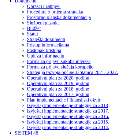
Dokumenti
Obrasci i zahtjevi
Procedura o prijemu stranaka
Prostorno planska dokumentacija
Službeni glasnici
Budžet
Statut
Strateški dokumenti
Pristup informacijama
Postupak pristupa
Upit za informaciju
Forma za prijavu sukoba interesa
Forma za prijavu slučaja korupcije
Strategija razvoja općine Jablanica 2021.-2027.
Operativni plan za 2020. godinu
Operativni plan za 2019. godinu
Operativni plan za 2018. godine
Operativni plan za 2017. godinu
Plan implementacije i finansijski okvir
Izvještaj implementacije strategije za 2018
Izvještaj implementacije strategije za 2017.
Izvještaj implementacije strategije za 2016.
Izvještaj implementacije strategije za 2015.
Izvještaj implementacije strategije za 2014.
SISTEM 48