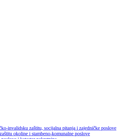
ko-invalidsku zaštitu, socijalna pitanja i zajedničke poslove
 zaštitu okoline i stambeno-komunalne poslove