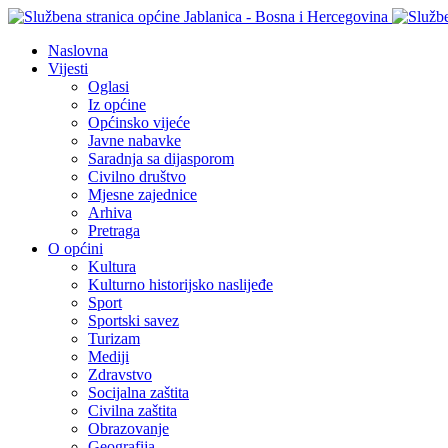
Naslovna
Vijesti
Oglasi
Iz općine
Općinsko vijeće
Javne nabavke
Saradnja sa dijasporom
Civilno društvo
Mjesne zajednice
Arhiva
Pretraga
O općini
Kultura
Kulturno historijsko naslijeđe
Sport
Sportski savez
Turizam
Mediji
Zdravstvo
Socijalna zaštita
Civilna zaštita
Obrazovanje
Geografija