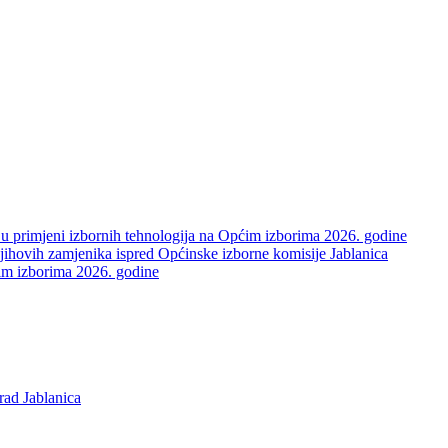
 u primjeni izbornih tehnologija na Općim izborima 2026. godine
njihovih zamjenika ispred Općinske izborne komisije Jablanica
pćim izborima 2026. godine
rad Jablanica