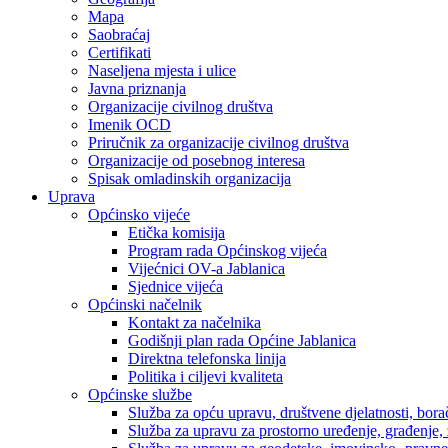
Mapa
Saobraćaj
Certifikati
Naseljena mjesta i ulice
Javna priznanja
Organizacije civilnog društva
Imenik OCD
Priručnik za organizacije civilnog društva
Organizacije od posebnog interesa
Spisak omladinskih organizacija
Uprava
Općinsko vijeće
Etička komisija
Program rada Općinskog vijeća
Vijećnici OV-a Jablanica
Sjednice vijeća
Općinski načelnik
Kontakt za načelnika
Godišnji plan rada Općine Jablanica
Direktna telefonska linija
Politika i ciljevi kvaliteta
Općinske službe
Služba za opću upravu, društvene djelatnosti, borač
Služba za upravu za prostorno uređenje, građenje,