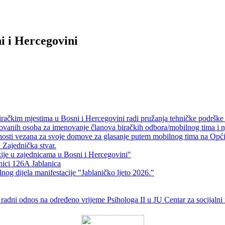
i i Hercegovini
iračkim mjestima u Bosni i Hercegovini radi pružanja tehničke podrške
ikovanih osoba za imenovanje članova biračkih odbora/mobilnog tima i 
validnosti vezana za svoje domove za glasanje putem mobilnog tima na O
 Zajednička stvar.
zije u zajednicama u Bosni i Hercegovini"
inici 126A Jablanica
g dijela manifestacije "Jablaničko ljeto 2026."
radni odnos na određeno vrijeme Psihologa II u JU Centar za socijalni 