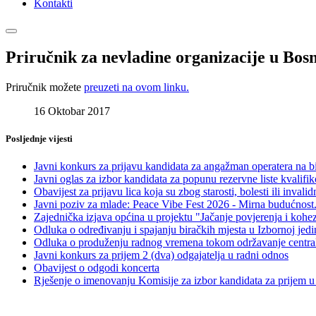
Kontakti
Priručnik za nevladine organizacije u Bosn
Priručnik možete
preuzeti na ovom linku.
16 Oktobar 2017
Posljednje vijesti
Javni konkurs za prijavu kandidata za angažman operatera na b
Javni oglas za izbor kandidata za popunu rezervne liste kvalif
Obavijest za prijavu lica koja su zbog starosti, bolesti ili in
Javni poziv za mlade: Peace Vibe Fest 2026 - Mirna budućnost.
Zajednička izjava općina u projektu "Jačanje povjerenja i kohe
Odluka o određivanju i spajanju biračkih mjesta u Izbornoj jed
Odluka o produženju radnog vremena tokom održavanje centralno
Javni konkurs za prijem 2 (dva) odgajatelja u radni odnos
Obavijest o odgodi koncerta
Rješenje o imenovanju Komisije za izbor kandidata za prijem u 