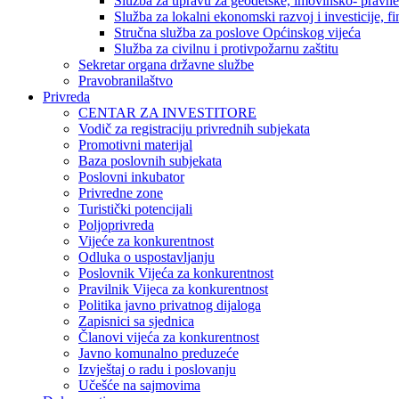
Služba za upravu za geodetske, imovinsko- pravne 
Služba za lokalni ekonomski razvoj i investicije, fin
Stručna služba za poslove Općinskog vijeća
Služba za civilnu i protivpožarnu zaštitu
Sekretar organa državne službe
Pravobranilaštvo
Privreda
CENTAR ZA INVESTITORE
Vodič za registraciju privrednih subjekata
Promotivni materijal
Baza poslovnih subjekata
Poslovni inkubator
Privredne zone
Turistički potencijali
Poljoprivreda
Vijeće za konkurentnost
Odluka o uspostavljanju
Poslovnik Vijeća za konkurentnost
Pravilnik Vijeca za konkurentnost
Politika javno privatnog dijaloga
Zapisnici sa sjednica
Članovi vijeća za konkurentnost
Javno komunalno preduzeće
Izvještaj o radu i poslovanju
Učešće na sajmovima