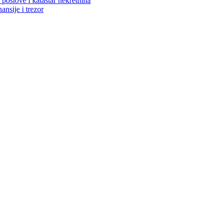
poslove i katastar nekretnina
ansije i trezor