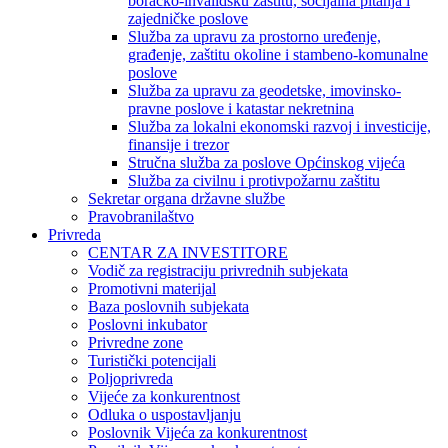
boračko-invalidsku zaštitu, socijalna pitanja i
zajedničke poslove
Služba za upravu za prostorno uređenje,
građenje, zaštitu okoline i stambeno-komunalne
poslove
Služba za upravu za geodetske, imovinsko-
pravne poslove i katastar nekretnina
Služba za lokalni ekonomski razvoj i investicije,
finansije i trezor
Stručna služba za poslove Općinskog vijeća
Služba za civilnu i protivpožarnu zaštitu
Sekretar organa državne službe
Pravobranilaštvo
Privreda
CENTAR ZA INVESTITORE
Vodič za registraciju privrednih subjekata
Promotivni materijal
Baza poslovnih subjekata
Poslovni inkubator
Privredne zone
Turistički potencijali
Poljoprivreda
Vijeće za konkurentnost
Odluka o uspostavljanju
Poslovnik Vijeća za konkurentnost