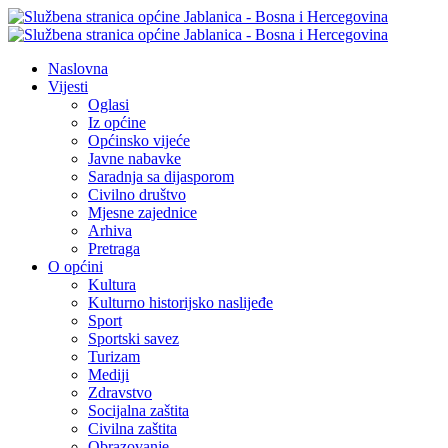
Naslovna
Vijesti
Oglasi
Iz općine
Općinsko vijeće
Javne nabavke
Saradnja sa dijasporom
Civilno društvo
Mjesne zajednice
Arhiva
Pretraga
O općini
Kultura
Kulturno historijsko naslijeđe
Sport
Sportski savez
Turizam
Mediji
Zdravstvo
Socijalna zaštita
Civilna zaštita
Obrazovanje