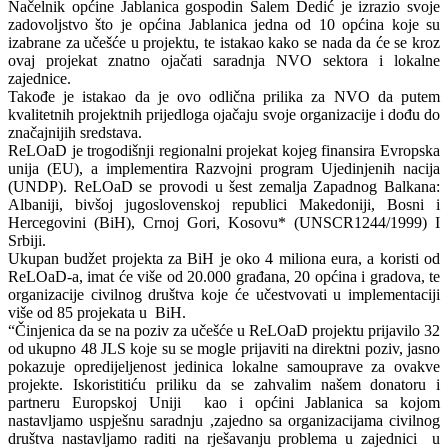
Načelnik općine Jablanica gospodin Salem Dedić je izrazio svoje
zadovoljstvo što je općina Jablanica jedna od 10 općina koje su
izabrane za učešće u projektu, te istakao kako se nada da će se kroz
ovaj projekat znatno ojačati saradnja NVO sektora i lokalne
zajednice.
Takođe je istakao da je ovo odlična prilika za NVO da putem
kvalitetnih projektnih prijedloga ojačaju svoje organizacije i dođu do
značajnijih sredstava.
ReLOaD je trogodišnji regionalni projekat kojeg finansira Evropska
unija (EU), a implementira Razvojni program Ujedinjenih nacija
(UNDP). ReLOaD se provodi u šest zemalja Zapadnog Balkana:
Albaniji, bivšoj jugoslovenskoj republici Makedoniji, Bosni i
Hercegovini (BiH), Crnoj Gori, Kosovu* (UNSCR1244/1999) I
Srbiji.
Ukupan budžet projekta za BiH je oko 4 miliona eura, a koristi od
ReLOaD-a, imat će više od 20.000 građana, 20 općina i gradova, te
organizacije civilnog društva koje će učestvovati u implementaciji
više od 85 projekata u BiH.
“Činjenica da se na poziv za učešće u ReLOaD projektu prijavilo 32
od ukupno 48 JLS koje su se mogle prijaviti na direktni poziv, jasno
pokazuje opredijeljenost jedinica lokalne samouprave za ovakve
projekte. Iskoristitiću priliku da se zahvalim našem donatoru i
partneru Europskoj Uniji kao i općini Jablanica sa kojom
nastavljamo uspješnu saradnju ,zajedno sa organizacijama civilnog
društva nastavljamo raditi na rješavanju problema u zajednici u