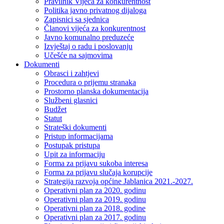
Pravilnik Vijeca za konkurentnost
Politika javno privatnog dijaloga
Zapisnici sa sjednica
Članovi vijeća za konkurentnost
Javno komunalno preduzeće
Izvještaj o radu i poslovanju
Učešće na sajmovima
Dokumenti
Obrasci i zahtjevi
Procedura o prijemu stranaka
Prostorno planska dokumentacija
Službeni glasnici
Budžet
Statut
Strateški dokumenti
Pristup informacijama
Postupak pristupa
Upit za informaciju
Forma za prijavu sukoba interesa
Forma za prijavu slučaja korupcije
Strategija razvoja općine Jablanica 2021.-2027.
Operativni plan za 2020. godinu
Operativni plan za 2019. godinu
Operativni plan za 2018. godine
Operativni plan za 2017. godinu