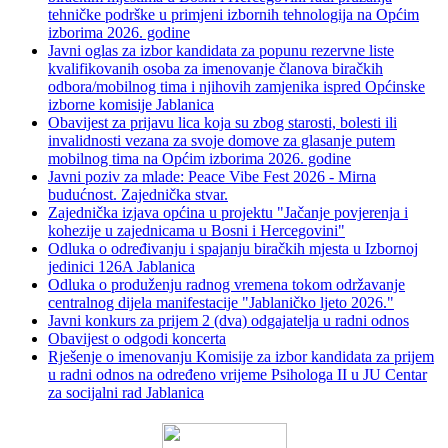
tehničke podrške u primjeni izbornih tehnologija na Općim
izborima 2026. godine
Javni oglas za izbor kandidata za popunu rezervne liste
kvalifikovanih osoba za imenovanje članova biračkih
odbora/mobilnog tima i njihovih zamjenika ispred Općinske
izborne komisije Jablanica
Obavijest za prijavu lica koja su zbog starosti, bolesti ili
invalidnosti vezana za svoje domove za glasanje putem
mobilnog tima na Općim izborima 2026. godine
Javni poziv za mlade: Peace Vibe Fest 2026 - Mirna
budućnost. Zajednička stvar.
Zajednička izjava općina u projektu "Jačanje povjerenja i
kohezije u zajednicama u Bosni i Hercegovini"
Odluka o određivanju i spajanju biračkih mjesta u Izbornoj
jedinici 126A Jablanica
Odluka o produženju radnog vremena tokom održavanje
centralnog dijela manifestacije "Jablaničko ljeto 2026."
Javni konkurs za prijem 2 (dva) odgajatelja u radni odnos
Obavijest o odgodi koncerta
Rješenje o imenovanju Komisije za izbor kandidata za prijem
u radni odnos na određeno vrijeme Psihologa II u JU Centar
za socijalni rad Jablanica