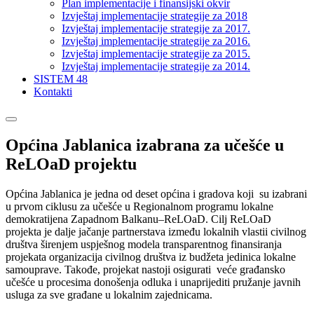
Plan implementacije i finansijski okvir
Izvještaj implementacije strategije za 2018
Izvještaj implementacije strategije za 2017.
Izvještaj implementacije strategije za 2016.
Izvještaj implementacije strategije za 2015.
Izvještaj implementacije strategije za 2014.
SISTEM 48
Kontakti
Općina Jablanica izabrana za učešće u
ReLOaD projektu
Općina Jablanica je jedna od deset općina i gradova koji su izabrani
u prvom ciklusu za učešće u Regionalnom programu lokalne
demokratijena Zapadnom Balkanu–ReLOaD. Cilj ReLOaD
projekta je dalje jačanje partnerstava između lokalnih vlastii civilnog
društva širenjem uspješnog modela transparentnog finansiranja
projekata organizacija civilnog društva iz budžeta jedinica lokalne
samouprave. Takođe, projekat nastoji osigurati veće građansko
učešće u procesima donošenja odluka i unaprijediti pružanje javnih
usluga za sve građane u lokalnim zajednicama.