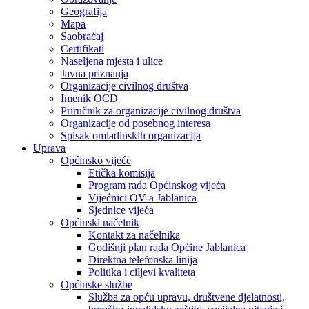
Geografija
Mapa
Saobraćaj
Certifikati
Naseljena mjesta i ulice
Javna priznanja
Organizacije civilnog društva
Imenik OCD
Priručnik za organizacije civilnog društva
Organizacije od posebnog interesa
Spisak omladinskih organizacija
Uprava
Općinsko vijeće
Etička komisija
Program rada Općinskog vijeća
Vijećnici OV-a Jablanica
Sjednice vijeća
Općinski načelnik
Kontakt za načelnika
Godišnji plan rada Općine Jablanica
Direktna telefonska linija
Politika i ciljevi kvaliteta
Općinske službe
Služba za opću upravu, društvene djelatnosti,