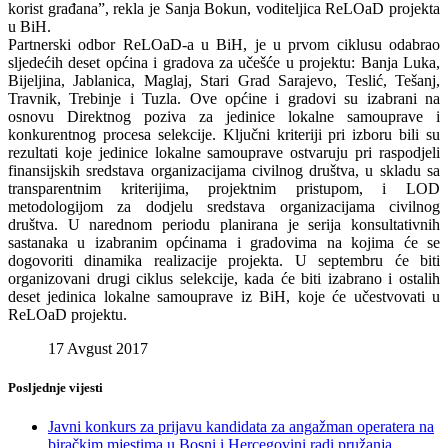
korist građana”, rekla je Sanja Bokun, voditeljica ReLOaD projekta
u BiH.
Partnerski odbor ReLOaD-a u BiH, je u prvom ciklusu odabrao
sljedećih deset općina i gradova za učešće u projektu: Banja Luka,
Bijeljina, Jablanica, Maglaj, Stari Grad Sarajevo, Teslić, Tešanj,
Travnik, Trebinje i Tuzla. Ove općine i gradovi su izabrani na
osnovu Direktnog poziva za jedinice lokalne samouprave i
konkurentnog procesa selekcije. Ključni kriteriji pri izboru bili su
rezultati koje jedinice lokalne samouprave ostvaruju pri raspodjeli
finansijskih sredstava organizacijama civilnog društva, u skladu sa
transparentnim kriterijima, projektnim pristupom, i LOD
metodologijom za dodjelu sredstava organizacijama civilnog
društva. U narednom periodu planirana je serija konsultativnih
sastanaka u izabranim općinama i gradovima na kojima će se
dogovoriti dinamika realizacije projekta. U septembru će biti
organizovani drugi ciklus selekcije, kada će biti izabrano i ostalih
deset jedinica lokalne samouprave iz BiH, koje će učestvovati u
ReLOaD projektu.
17 Avgust 2017
Posljednje vijesti
Javni konkurs za prijavu kandidata za angažman operatera na
biračkim mjestima u Bosni i Hercegovini radi pružanja