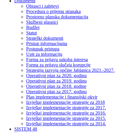
Dokumenti
Obrasci i zahtjevi
Procedura o prijemu stranaka
Prostorno planska dokumentacija
Službeni glasnici
Budžet
Statut
Strateški dokumenti
Pristup informacijama
Postupak pristupa
Upit za informaciju
Forma za prijavu sukoba interesa
Forma za prijavu slučaja korupcije
Strategija razvoja općine Jablanica 2021.-2027.
Operativni plan za 2020. godinu
Operativni plan za 2019. godinu
Operativni plan za 2018. godine
Operativni plan za 2017. godinu
Plan implementacije i finansijski okvir
Izvještaj implementacije strategije za 2018
Izvještaj implementacije strategije za 2017.
Izvještaj implementacije strategije za 2016.
Izvještaj implementacije strategije za 2015.
Izvještaj implementacije strategije za 2014.
SISTEM 48