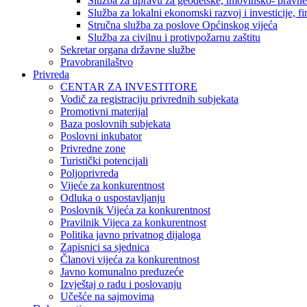
Služba za upravu za geodetske, imovinsko- pravne 
Služba za lokalni ekonomski razvoj i investicije, fin
Stručna služba za poslove Općinskog vijeća
Služba za civilnu i protivpožarnu zaštitu
Sekretar organa državne službe
Pravobranilaštvo
Privreda
CENTAR ZA INVESTITORE
Vodič za registraciju privrednih subjekata
Promotivni materijal
Baza poslovnih subjekata
Poslovni inkubator
Privredne zone
Turistički potencijali
Poljoprivreda
Vijeće za konkurentnost
Odluka o uspostavljanju
Poslovnik Vijeća za konkurentnost
Pravilnik Vijeca za konkurentnost
Politika javno privatnog dijaloga
Zapisnici sa sjednica
Članovi vijeća za konkurentnost
Javno komunalno preduzeće
Izvještaj o radu i poslovanju
Učešće na sajmovima