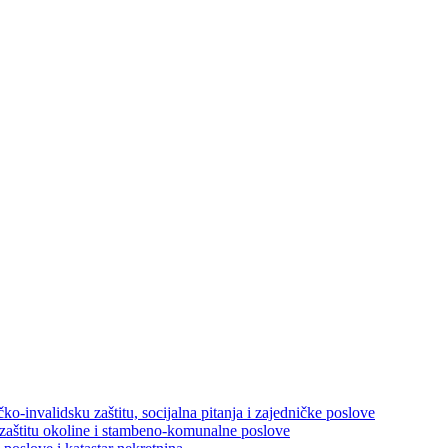
ko-invalidsku zaštitu, socijalna pitanja i zajedničke poslove
 zaštitu okoline i stambeno-komunalne poslove