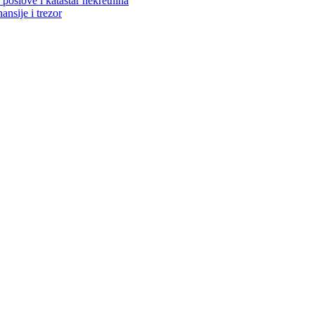
poslove i katastar nekretnina
ansije i trezor