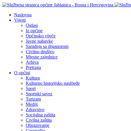
Naslovna
Vijesti
Oglasi
Iz općine
Općinsko vijeće
Javne nabavke
Saradnja sa dijasporom
Civilno društvo
Mjesne zajednice
Arhiva
Pretraga
O općini
Kultura
Kulturno historijsko naslijeđe
Sport
Sportski savez
Turizam
Mediji
Zdravstvo
Socijalna zaštita
Civilna zaštita
Obrazovanje
Geografija