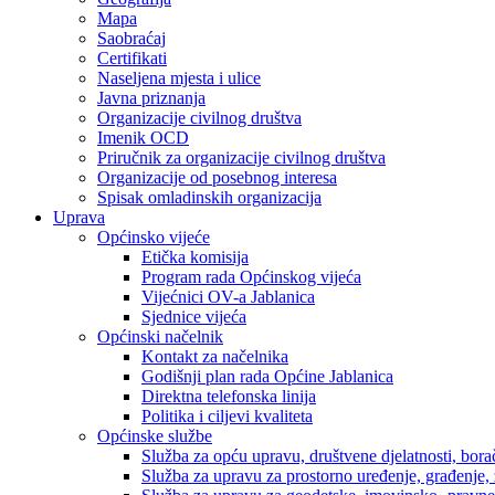
Mapa
Saobraćaj
Certifikati
Naseljena mjesta i ulice
Javna priznanja
Organizacije civilnog društva
Imenik OCD
Priručnik za organizacije civilnog društva
Organizacije od posebnog interesa
Spisak omladinskih organizacija
Uprava
Općinsko vijeće
Etička komisija
Program rada Općinskog vijeća
Vijećnici OV-a Jablanica
Sjednice vijeća
Općinski načelnik
Kontakt za načelnika
Godišnji plan rada Općine Jablanica
Direktna telefonska linija
Politika i ciljevi kvaliteta
Općinske službe
Služba za opću upravu, društvene djelatnosti, borač
Služba za upravu za prostorno uređenje, građenje,