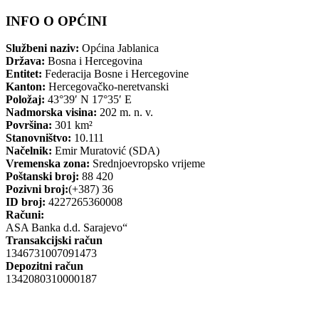
INFO O OPĆINI
Službeni naziv:
Općina Jablanica
Država:
Bosna i Hercegovina
Entitet:
Federacija Bosne i Hercegovine
Kanton:
Hercegovačko-neretvanski
Položaj:
43°39′ N 17°35′ E
Nadmorska visina:
202 m. n. v.
Površina:
301 km²
Stanovništvo:
10.111
Načelnik:
Emir Muratović (SDA)
Vremenska zona:
Srednjoevropsko vrijeme
Poštanski broj:
88 420
Pozivni broj:
(+387) 36
ID broj:
4227265360008
Računi:
ASA Banka d.d. Sarajevo“
Transakcijski račun
1346731007091473
Depozitni račun
1342080310000187