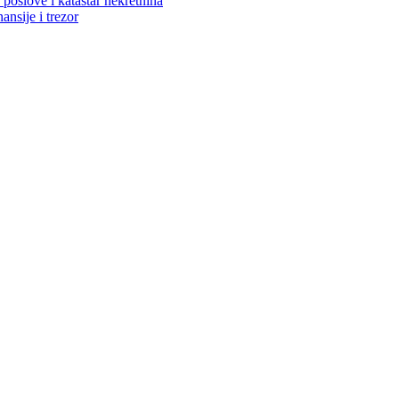
poslove i katastar nekretnina
ansije i trezor