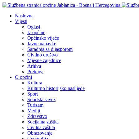
Naslovna
Vijesti
Oglasi
Iz općine
Općinsko vijeće
Javne nabavke
Saradnja sa dijasporom
Civilno društvo
Mjesne zajednice
Arhiva
Pretraga
O općini
Kultura
Kulturno historijsko naslijeđe
Sport
Sportski savez
Turizam
Mediji
Zdravstvo
Socijalna zaštita
Civilna zaštita
Obrazovanje
Geografija