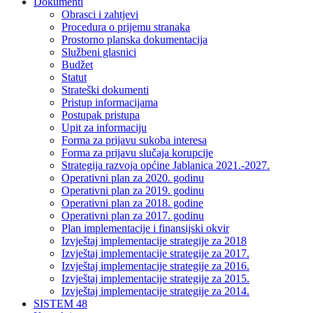
Dokumenti
Obrasci i zahtjevi
Procedura o prijemu stranaka
Prostorno planska dokumentacija
Službeni glasnici
Budžet
Statut
Strateški dokumenti
Pristup informacijama
Postupak pristupa
Upit za informaciju
Forma za prijavu sukoba interesa
Forma za prijavu slučaja korupcije
Strategija razvoja općine Jablanica 2021.-2027.
Operativni plan za 2020. godinu
Operativni plan za 2019. godinu
Operativni plan za 2018. godine
Operativni plan za 2017. godinu
Plan implementacije i finansijski okvir
Izvještaj implementacije strategije za 2018
Izvještaj implementacije strategije za 2017.
Izvještaj implementacije strategije za 2016.
Izvještaj implementacije strategije za 2015.
Izvještaj implementacije strategije za 2014.
SISTEM 48