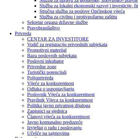
Služba za upravu za geodetske, imovinsko- pravne 
Služba za lokalni ekonomski razvoj i investicije, fin
Stručna služba za poslove Općinskog vijeća
Služba za civilnu i protivpožarnu zaštitu
Sekretar organa državne službe
Pravobranilaštvo
Privreda
CENTAR ZA INVESTITORE
Vodič za registraciju privrednih subjekata
Promotivni materijal
Baza poslovnih subjekata
Poslovni inkubator
Privredne zone
Turistički potencijali
Poljoprivreda
Vijeće za konkurentnost
Odluka o uspostavljanju
Poslovnik Vijeća za konkurentnost
Pravilnik Vijeca za konkurentnost
Politika javno privatnog dijaloga
Zapisnici sa sjednica
Članovi vijeća za konkurentnost
Javno komunalno preduzeće
Izvještaj o radu i poslovanju
Učešće na sajmovima