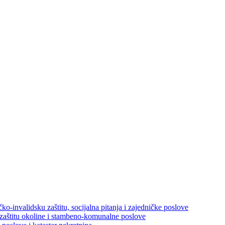
ko-invalidsku zaštitu, socijalna pitanja i zajedničke poslove
 zaštitu okoline i stambeno-komunalne poslove