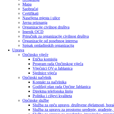
Mapa
Saobraćaj
Certifikati
Naseljena mjesta i ulice
Javna priznanja
Organizacije civilnog društva
Imenik OCD
Priručnik za organizacije civilnog društva
Organizacije od posebnog interesa
Spisak omladinskih organizacija
Uprava
Općinsko vijeće
Etička komisija
Program rada Općinskog vijeća
Vijećnici OV-a Jablanica
Sjednice vijeća
Općinski načelnik
Kontakt za načelnika
Godišnji plan rada Općine Jablanica
Direktna telefonska linija
Politika i ciljevi kvaliteta
Općinske službe
Služba za opću upravu, društvene djelatnosti, borač
Služba za upravu za prostorno uređenje, građenje,