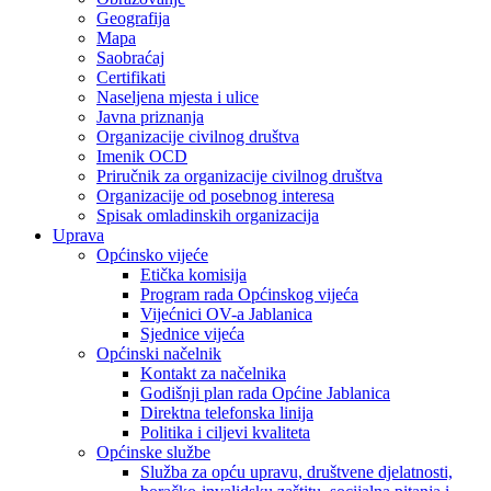
Geografija
Mapa
Saobraćaj
Certifikati
Naseljena mjesta i ulice
Javna priznanja
Organizacije civilnog društva
Imenik OCD
Priručnik za organizacije civilnog društva
Organizacije od posebnog interesa
Spisak omladinskih organizacija
Uprava
Općinsko vijeće
Etička komisija
Program rada Općinskog vijeća
Vijećnici OV-a Jablanica
Sjednice vijeća
Općinski načelnik
Kontakt za načelnika
Godišnji plan rada Općine Jablanica
Direktna telefonska linija
Politika i ciljevi kvaliteta
Općinske službe
Služba za opću upravu, društvene djelatnosti,