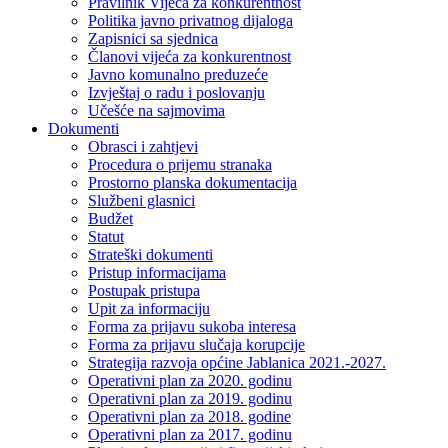
Pravilnik Vijeca za konkurentnost
Politika javno privatnog dijaloga
Zapisnici sa sjednica
Članovi vijeća za konkurentnost
Javno komunalno preduzeće
Izvještaj o radu i poslovanju
Učešće na sajmovima
Dokumenti
Obrasci i zahtjevi
Procedura o prijemu stranaka
Prostorno planska dokumentacija
Službeni glasnici
Budžet
Statut
Strateški dokumenti
Pristup informacijama
Postupak pristupa
Upit za informaciju
Forma za prijavu sukoba interesa
Forma za prijavu slučaja korupcije
Strategija razvoja općine Jablanica 2021.-2027.
Operativni plan za 2020. godinu
Operativni plan za 2019. godinu
Operativni plan za 2018. godine
Operativni plan za 2017. godinu