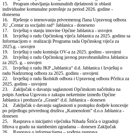
15. Program obavljanja komunalnih djelatnosti iz oblasti
individualne komunalne potrošnje za period 2026. godine -
donesena
16. Rješenje o imenovanju privremenog člana Upravnog odbora
JU „Centar za socijalni rad“ Jablanica - doneseno
17. Izvještaj o stanju imovine Općine Jablanica - usvojen
18. Izvještaj o radu Općinskog vijeća Jablanica za 2025. godinu sa
Informacijom o realizaciji Programa rada Općinskog vijeća za
2025.g. - usvojen
19. Izvještaj o radu komisija OV-a za 2025. godinu - usvojeni
20. Izvještaj o radu Općinskog javnog pravobranilaštva Jablanica
za 2025. g. - usvojen
21. Izvještaj o radu JKP „Jablanica“ d.d. Jablanica i Izvještaj o
radu Nadzornog odbora za 2025. godinu - usvojeni
22. Izvještaj o radu školskih odbora i Upravnog odbora Pčelica za
2025. godinu - usvojeni
23. Zaključak o davanju saglasnosti Općinskom načelniku na
potpis Aneksa Ugovora o zakupu nekretnine između Općine
Jablanica i preduzeća „Granit“ d.d. Jablanica - donesen
24. Zaključak o davanju saglasnosti u postupku dodjele koncesije
po prijedlogu privrednog društva „Kamenolom” d.o.o Jablanica -
donesen
25. Rasprava o inicijativi vijećnika Nihada Širića o izgradnji
liftova u gradu na stambenim zgradama – donesen Zaključak
26. Rasprava o informacijama – vođena rasprava