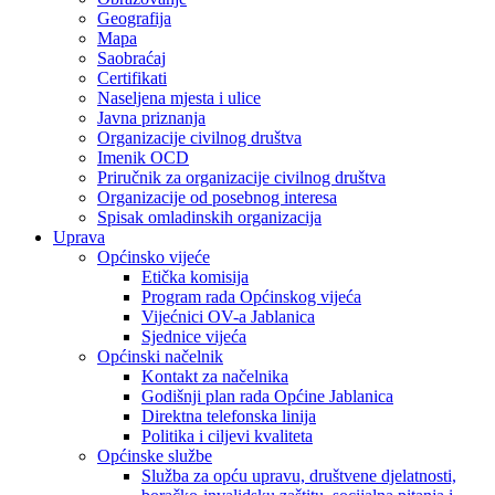
Geografija
Mapa
Saobraćaj
Certifikati
Naseljena mjesta i ulice
Javna priznanja
Organizacije civilnog društva
Imenik OCD
Priručnik za organizacije civilnog društva
Organizacije od posebnog interesa
Spisak omladinskih organizacija
Uprava
Općinsko vijeće
Etička komisija
Program rada Općinskog vijeća
Vijećnici OV-a Jablanica
Sjednice vijeća
Općinski načelnik
Kontakt za načelnika
Godišnji plan rada Općine Jablanica
Direktna telefonska linija
Politika i ciljevi kvaliteta
Općinske službe
Služba za opću upravu, društvene djelatnosti,