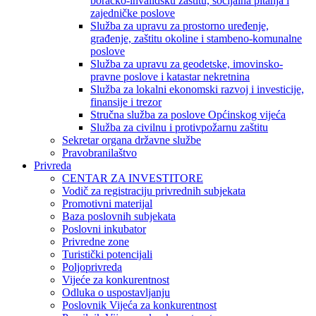
boračko-invalidsku zaštitu, socijalna pitanja i
zajedničke poslove
Služba za upravu za prostorno uređenje,
građenje, zaštitu okoline i stambeno-komunalne
poslove
Služba za upravu za geodetske, imovinsko-
pravne poslove i katastar nekretnina
Služba za lokalni ekonomski razvoj i investicije,
finansije i trezor
Stručna služba za poslove Općinskog vijeća
Služba za civilnu i protivpožarnu zaštitu
Sekretar organa državne službe
Pravobranilaštvo
Privreda
CENTAR ZA INVESTITORE
Vodič za registraciju privrednih subjekata
Promotivni materijal
Baza poslovnih subjekata
Poslovni inkubator
Privredne zone
Turistički potencijali
Poljoprivreda
Vijeće za konkurentnost
Odluka o uspostavljanju
Poslovnik Vijeća za konkurentnost