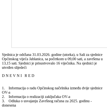
Sjednica je održana 31.03.2026. godine (utorka), u Sali za sjednice
Općinskog vijeća Jablanica, sa početkom u 09,00 sati, a završena u
13,15 sati. Sjednici je prisustvovalo 16 vijećnika. Na sjednici je
utvrđen slijedeći
D N E V N I R E D
1. Informacija o radu Općinskog načelnika između dvije sjednice
OV-a
2. Informacija o realizaciji zaključaka OV-a
3. Odluka o usvajanju Završnog računa za 2025. godinu -
donesena