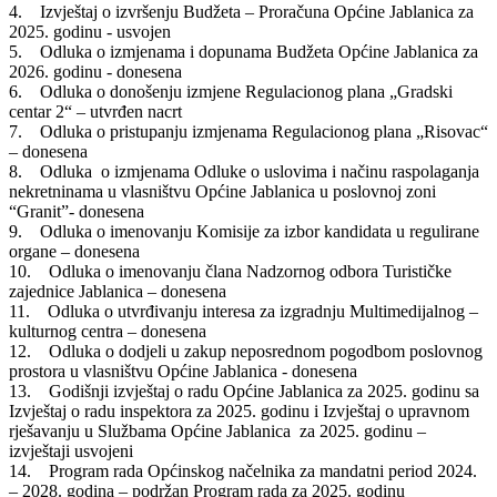
4. Izvještaj o izvršenju Budžeta – Proračuna Općine Jablanica za
2025. godinu - usvojen
5. Odluka o izmjenama i dopunama Budžeta Općine Jablanica za
2026. godinu - donesena
6. Odluka o donošenju izmjene Regulacionog plana „Gradski
centar 2“ – utvrđen nacrt
7. Odluka o pristupanju izmjenama Regulacionog plana „Risovac“
– donesena
8. Odluka o izmjenama Odluke o uslovima i načinu raspolaganja
nekretninama u vlasništvu Općine Jablanica u poslovnoj zoni
“Granit”- donesena
9. Odluka o imenovanju Komisije za izbor kandidata u regulirane
organe – donesena
10. Odluka o imenovanju člana Nadzornog odbora Turističke
zajednice Jablanica – donesena
11. Odluka o utvrđivanju interesa za izgradnju Multimedijalnog –
kulturnog centra – donesena
12. Odluka o dodjeli u zakup neposrednom pogodbom poslovnog
prostora u vlasništvu Općine Jablanica - donesena
13. Godišnji izvještaj o radu Općine Jablanica za 2025. godinu sa
Izvještaj o radu inspektora za 2025. godinu i Izvještaj o upravnom
rješavanju u Službama Općine Jablanica za 2025. godinu –
izvještaji usvojeni
14. Program rada Općinskog načelnika za mandatni period 2024.
– 2028. godina – podržan Program rada za 2025. godinu