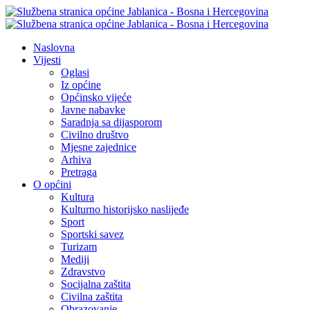
Naslovna
Vijesti
Oglasi
Iz općine
Općinsko vijeće
Javne nabavke
Saradnja sa dijasporom
Civilno društvo
Mjesne zajednice
Arhiva
Pretraga
O općini
Kultura
Kulturno historijsko naslijeđe
Sport
Sportski savez
Turizam
Mediji
Zdravstvo
Socijalna zaštita
Civilna zaštita
Obrazovanje