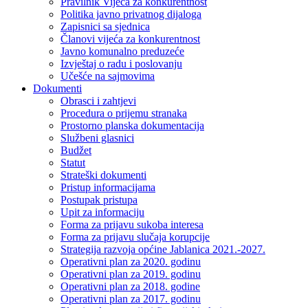
Pravilnik Vijeca za konkurentnost
Politika javno privatnog dijaloga
Zapisnici sa sjednica
Članovi vijeća za konkurentnost
Javno komunalno preduzeće
Izvještaj o radu i poslovanju
Učešće na sajmovima
Dokumenti
Obrasci i zahtjevi
Procedura o prijemu stranaka
Prostorno planska dokumentacija
Službeni glasnici
Budžet
Statut
Strateški dokumenti
Pristup informacijama
Postupak pristupa
Upit za informaciju
Forma za prijavu sukoba interesa
Forma za prijavu slučaja korupcije
Strategija razvoja općine Jablanica 2021.-2027.
Operativni plan za 2020. godinu
Operativni plan za 2019. godinu
Operativni plan za 2018. godine
Operativni plan za 2017. godinu