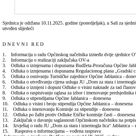
Sjednica je održana 10.11.2025. godine (ponedjeljak), u Sali za sjedni
utvrđen slijedeći
D N E V N I R E D
1. Informacija o radu Općinskog načelnika između dvije sjednice O
2. Informacija o realizaciji zaključaka OV-a
3. Odluka o izmjenama i dopunama Budžeta-Proračuna Općine Jabla
4. Odluka o izmjenama i dopunama Regulacionog plana „Gradski ce
5. Odluka o osnivanju Turističke zajednice Općine Jablanica - done
6. Odluka o utvrđivanju cijena usluga JU „Dom za stara i iznemogla 
7. Odluka o izmjeni i dopuni Odluke o visini naknade za rad članov
8. Odluka o raspisivanju oglasa za izbor i imenovanje predsjednika 
9. Odluka o stipendijama Općine Jablanica – donesena
10. Odluka o visini i broju stipendija Općine Jablanica – donesena
11. Odluka o imenovanju Komisije za stipendije - donesena
12. Odluka po žalbi protiv Odluke Etičke komisije časti – donesena
13. Zaključak o davanju saglasnosti Općinskom načelniku na potpis
14. Izvještaj o radu JU „Dom za stara i iznemogla lica“ Jablanica – 
15. Rasprava o informacijama – vođena rasprava