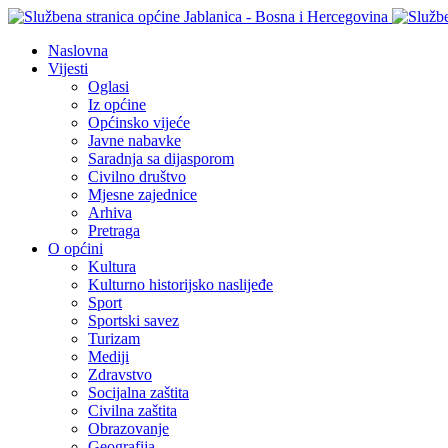
Naslovna
Vijesti
Oglasi
Iz općine
Općinsko vijeće
Javne nabavke
Saradnja sa dijasporom
Civilno društvo
Mjesne zajednice
Arhiva
Pretraga
O općini
Kultura
Kulturno historijsko naslijeđe
Sport
Sportski savez
Turizam
Mediji
Zdravstvo
Socijalna zaštita
Civilna zaštita
Obrazovanje
Geografija