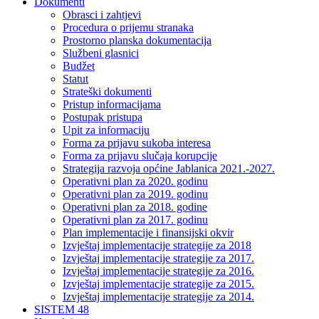
Dokumenti
Obrasci i zahtjevi
Procedura o prijemu stranaka
Prostorno planska dokumentacija
Službeni glasnici
Budžet
Statut
Strateški dokumenti
Pristup informacijama
Postupak pristupa
Upit za informaciju
Forma za prijavu sukoba interesa
Forma za prijavu slučaja korupcije
Strategija razvoja općine Jablanica 2021.-2027.
Operativni plan za 2020. godinu
Operativni plan za 2019. godinu
Operativni plan za 2018. godine
Operativni plan za 2017. godinu
Plan implementacije i finansijski okvir
Izvještaj implementacije strategije za 2018
Izvještaj implementacije strategije za 2017.
Izvještaj implementacije strategije za 2016.
Izvještaj implementacije strategije za 2015.
Izvještaj implementacije strategije za 2014.
SISTEM 48