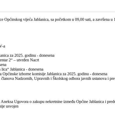
ce Općinskog vijeća Jablanica, sa početkom u 09,00 sati, a završena u 11
V-a
nica za 2025. godinu - donesena
ntar 2“ – utvrđen Nacrt
sena
lica“ Jablanica - donesena
a Općinske izborne komisije Jablanica za 2025. godinu - donesena
i članova Nadzornih, Upravnih i Školskog odbora javnih ustanova i pr
 Aneksa Ugovora o zakupu nekretnine između Općine Jablanica i predu
nije usvojen