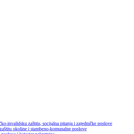
ko-invalidsku zaštitu, socijalna pitanja i zajedničke poslove
 zaštitu okoline i stambeno-komunalne poslove