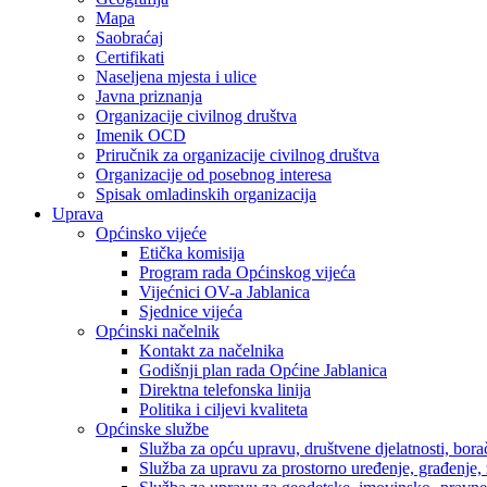
Mapa
Saobraćaj
Certifikati
Naseljena mjesta i ulice
Javna priznanja
Organizacije civilnog društva
Imenik OCD
Priručnik za organizacije civilnog društva
Organizacije od posebnog interesa
Spisak omladinskih organizacija
Uprava
Općinsko vijeće
Etička komisija
Program rada Općinskog vijeća
Vijećnici OV-a Jablanica
Sjednice vijeća
Općinski načelnik
Kontakt za načelnika
Godišnji plan rada Općine Jablanica
Direktna telefonska linija
Politika i ciljevi kvaliteta
Općinske službe
Služba za opću upravu, društvene djelatnosti, borač
Služba za upravu za prostorno uređenje, građenje,