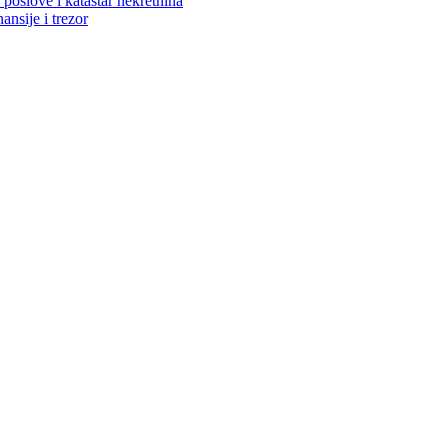
poslove i katastar nekretnina
ansije i trezor