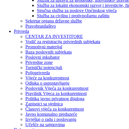
Služba za upravu za geodetske, imovinsko- pravne 
Služba za lokalni ekonomski razvoj i investicije, fin
Stručna služba za poslove Općinskog vijeća
Služba za civilnu i protivpožarnu zaštitu
Sekretar organa državne službe
Pravobranilaštvo
Privreda
CENTAR ZA INVESTITORE
Vodič za registraciju privrednih subjekata
Promotivni materijal
Baza poslovnih subjekata
Poslovni inkubator
Privredne zone
Turistički potencijali
Poljoprivreda
Vijeće za konkurentnost
Odluka o uspostavljanju
Poslovnik Vijeća za konkurentnost
Pravilnik Vijeca za konkurentnost
Politika javno privatnog dijaloga
Zapisnici sa sjednica
Članovi vijeća za konkurentnost
Javno komunalno preduzeće
Izvještaj o radu i poslovanju
Učešće na sajmovima