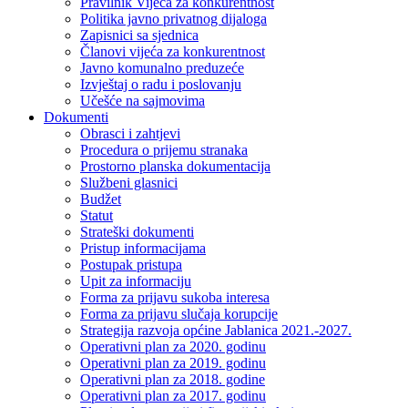
Pravilnik Vijeca za konkurentnost
Politika javno privatnog dijaloga
Zapisnici sa sjednica
Članovi vijeća za konkurentnost
Javno komunalno preduzeće
Izvještaj o radu i poslovanju
Učešće na sajmovima
Dokumenti
Obrasci i zahtjevi
Procedura o prijemu stranaka
Prostorno planska dokumentacija
Službeni glasnici
Budžet
Statut
Strateški dokumenti
Pristup informacijama
Postupak pristupa
Upit za informaciju
Forma za prijavu sukoba interesa
Forma za prijavu slučaja korupcije
Strategija razvoja općine Jablanica 2021.-2027.
Operativni plan za 2020. godinu
Operativni plan za 2019. godinu
Operativni plan za 2018. godine
Operativni plan za 2017. godinu