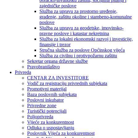
boračko-invalidsku zaštitu, socijalna pitanja i
zajedničke poslove
Služba za upravu za prostorno uređenje,
građenje, zaštitu okoline i stambeno-komunalne
poslove
Služba za upravu za geodetske, imovinsko-
pravne poslove i katastar nekretnina
Služba za lokalni ekonomski razvoj i investicije,
finansije i trezor
Stručna služba za poslove Općinskog vijeća
Služba za civilnu i protivpožarnu zaštitu
Sekretar organa državne službe
Pravobranilaštvo
Privreda
CENTAR ZA INVESTITORE
Vodič za registraciju privrednih subjekata
Promotivni materijal
Baza poslovnih subjekata
Poslovni inkubator
Privredne zone
Turistički potencijali
Poljoprivreda
Vijeće za konkurentnost
Odluka o uspostavljanju
Poslovnik Vijeća za konkurentnost