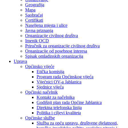
Geografija
Mapa
Saobraćaj
Certifikati
Naseljena mjesta i ulice
Javna priznanja
Organizacije civilnog društva
Imenik OCD
Priručnik za organizacije civilnog društva
Organizacije od posebnog interesa
Spisak omladinskih organizacija
Uprava
Općinsko vijeće
Etička komisija
Program rada Općinskog vijeća
Vijećnici OV-a Jablanica
Sjednice vijeća
Općinski načelnik
Kontakt za načelnika
Godišnji plan rada Općine Jablanica
Direktna telefonska linija
Politika i ciljevi kvaliteta
Općinske službe
Služba za opću upravu, društvene djelatnosti,