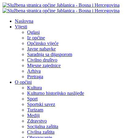
Naslovna
Vijesti
Oglasi
Iz općine
Općinsko vijeće
Javne nabavke
Saradnja sa dijasporom
Civilno društvo
Mjesne zajednice
Arhiva
Pretraga
O općini
Kultura
Kulturno historijsko naslijeđe
Sport
Sportski savez
Turizam
Mediji
Zdravstvo
Socijalna zaštita
Civilna zaštita
Obrazovanje