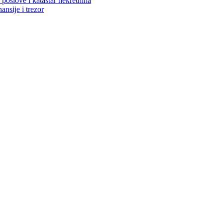
poslove i katastar nekretnina
ansije i trezor