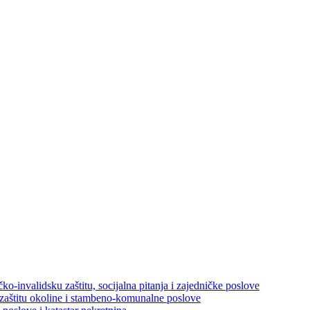
ko-invalidsku zaštitu, socijalna pitanja i zajedničke poslove
 zaštitu okoline i stambeno-komunalne poslove