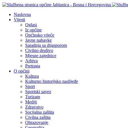
Naslovna
Vijesti
Oglasi
Iz općine
Općinsko vijeće
Javne nabavke
Saradnja sa dijasporom
Civilno društvo
Mjesne zajednice
Arhiva
Pretraga
O općini
Kultura
Kulturno historijsko naslijeđe
Sport
Sportski savez
Turizam
Mediji
Zdravstvo
Socijalna zaštita
Civilna zaštita
Obrazovanje
Geografija