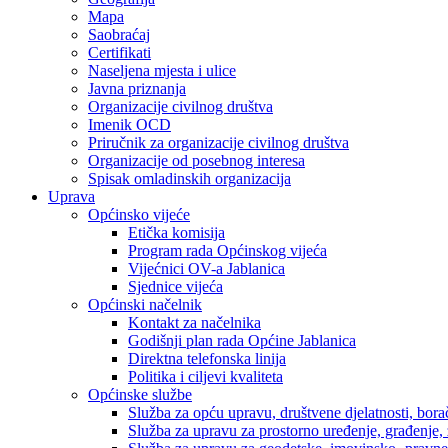
Mapa
Saobraćaj
Certifikati
Naseljena mjesta i ulice
Javna priznanja
Organizacije civilnog društva
Imenik OCD
Priručnik za organizacije civilnog društva
Organizacije od posebnog interesa
Spisak omladinskih organizacija
Uprava
Općinsko vijeće
Etička komisija
Program rada Općinskog vijeća
Vijećnici OV-a Jablanica
Sjednice vijeća
Općinski načelnik
Kontakt za načelnika
Godišnji plan rada Općine Jablanica
Direktna telefonska linija
Politika i ciljevi kvaliteta
Općinske službe
Služba za opću upravu, društvene djelatnosti, borač
Služba za upravu za prostorno uređenje, građenje,