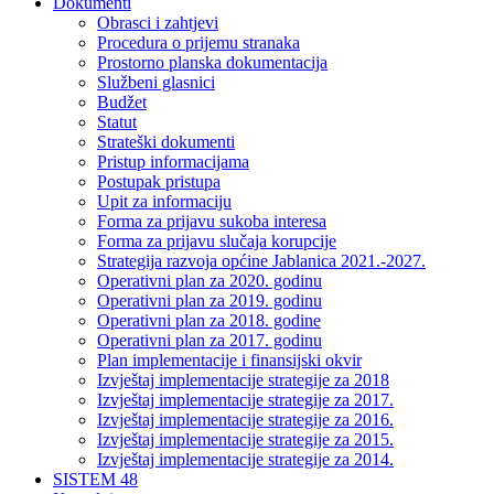
Dokumenti
Obrasci i zahtjevi
Procedura o prijemu stranaka
Prostorno planska dokumentacija
Službeni glasnici
Budžet
Statut
Strateški dokumenti
Pristup informacijama
Postupak pristupa
Upit za informaciju
Forma za prijavu sukoba interesa
Forma za prijavu slučaja korupcije
Strategija razvoja općine Jablanica 2021.-2027.
Operativni plan za 2020. godinu
Operativni plan za 2019. godinu
Operativni plan za 2018. godine
Operativni plan za 2017. godinu
Plan implementacije i finansijski okvir
Izvještaj implementacije strategije za 2018
Izvještaj implementacije strategije za 2017.
Izvještaj implementacije strategije za 2016.
Izvještaj implementacije strategije za 2015.
Izvještaj implementacije strategije za 2014.
SISTEM 48