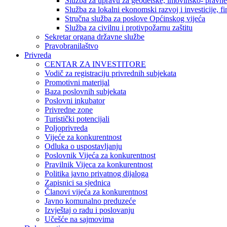
Služba za upravu za geodetske, imovinsko- pravne 
Služba za lokalni ekonomski razvoj i investicije, fin
Stručna služba za poslove Općinskog vijeća
Služba za civilnu i protivpožarnu zaštitu
Sekretar organa državne službe
Pravobranilaštvo
Privreda
CENTAR ZA INVESTITORE
Vodič za registraciju privrednih subjekata
Promotivni materijal
Baza poslovnih subjekata
Poslovni inkubator
Privredne zone
Turistički potencijali
Poljoprivreda
Vijeće za konkurentnost
Odluka o uspostavljanju
Poslovnik Vijeća za konkurentnost
Pravilnik Vijeca za konkurentnost
Politika javno privatnog dijaloga
Zapisnici sa sjednica
Članovi vijeća za konkurentnost
Javno komunalno preduzeće
Izvještaj o radu i poslovanju
Učešće na sajmovima