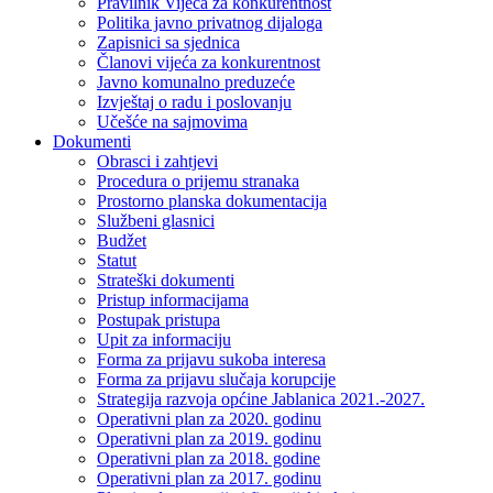
Pravilnik Vijeca za konkurentnost
Politika javno privatnog dijaloga
Zapisnici sa sjednica
Članovi vijeća za konkurentnost
Javno komunalno preduzeće
Izvještaj o radu i poslovanju
Učešće na sajmovima
Dokumenti
Obrasci i zahtjevi
Procedura o prijemu stranaka
Prostorno planska dokumentacija
Službeni glasnici
Budžet
Statut
Strateški dokumenti
Pristup informacijama
Postupak pristupa
Upit za informaciju
Forma za prijavu sukoba interesa
Forma za prijavu slučaja korupcije
Strategija razvoja općine Jablanica 2021.-2027.
Operativni plan za 2020. godinu
Operativni plan za 2019. godinu
Operativni plan za 2018. godine
Operativni plan za 2017. godinu