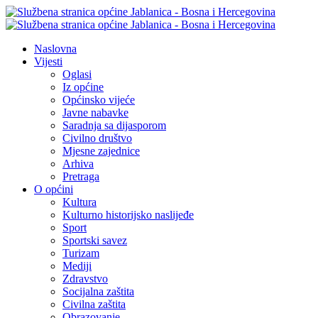
Naslovna
Vijesti
Oglasi
Iz općine
Općinsko vijeće
Javne nabavke
Saradnja sa dijasporom
Civilno društvo
Mjesne zajednice
Arhiva
Pretraga
O općini
Kultura
Kulturno historijsko naslijeđe
Sport
Sportski savez
Turizam
Mediji
Zdravstvo
Socijalna zaštita
Civilna zaštita
Obrazovanje