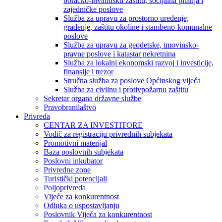
boračko-invalidsku zaštitu, socijalna pitanja i
zajedničke poslove
Služba za upravu za prostorno uređenje,
građenje, zaštitu okoline i stambeno-komunalne
poslove
Služba za upravu za geodetske, imovinsko-
pravne poslove i katastar nekretnina
Služba za lokalni ekonomski razvoj i investicije,
finansije i trezor
Stručna služba za poslove Općinskog vijeća
Služba za civilnu i protivpožarnu zaštitu
Sekretar organa državne službe
Pravobranilaštvo
Privreda
CENTAR ZA INVESTITORE
Vodič za registraciju privrednih subjekata
Promotivni materijal
Baza poslovnih subjekata
Poslovni inkubator
Privredne zone
Turistički potencijali
Poljoprivreda
Vijeće za konkurentnost
Odluka o uspostavljanju
Poslovnik Vijeća za konkurentnost