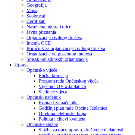
Geografija
Mapa
Saobraćaj
Certifikati
Naseljena mjesta i ulice
Javna priznanja
Organizacije civilnog društva
Imenik OCD
Priručnik za organizacije civilnog društva
Organizacije od posebnog interesa
Spisak omladinskih organizacija
Uprava
Općinsko vijeće
Etička komisija
Program rada Općinskog vijeća
Vijećnici OV-a Jablanica
Sjednice vijeća
Općinski načelnik
Kontakt za načelnika
Godišnji plan rada Općine Jablanica
Direktna telefonska linija
Politika i ciljevi kvaliteta
Općinske službe
Služba za opću upravu, društvene djelatnosti,