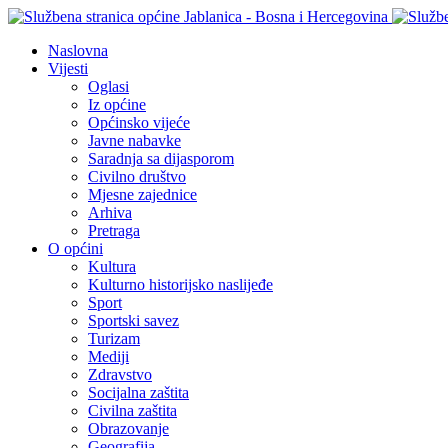
Naslovna
Vijesti
Oglasi
Iz općine
Općinsko vijeće
Javne nabavke
Saradnja sa dijasporom
Civilno društvo
Mjesne zajednice
Arhiva
Pretraga
O općini
Kultura
Kulturno historijsko naslijeđe
Sport
Sportski savez
Turizam
Mediji
Zdravstvo
Socijalna zaštita
Civilna zaštita
Obrazovanje
Geografija