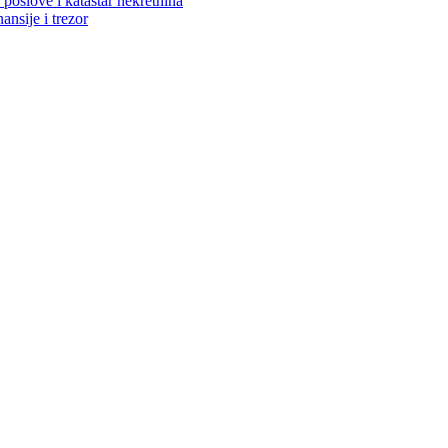
poslove i katastar nekretnina
ansije i trezor