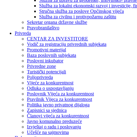
Služba za upravu za geodetske, imovinsko- pravne 
Služba za lokalni ekonomski razvoj i investicije, fin
Stručna služba za poslove Općinskog vijeća
Služba za civilnu i protivpožarnu zaštitu
Sekretar organa državne službe
Pravobranilaštvo
Privreda
CENTAR ZA INVESTITORE
Vodič za registraciju privrednih subjekata
Promotivni materijal
Baza poslovnih subjekata
Poslovni inkubator
Privredne zone
Turistički potencijali
Poljoprivreda
Vijeće za konkurentnost
Odluka o uspostavljanju
Poslovnik Vijeća za konkurentnost
Pravilnik Vijeca za konkurentnost
Politika javno privatnog dijaloga
Zapisnici sa sjednica
Članovi vijeća za konkurentnost
Javno komunalno preduzeće
Izvještaj o radu i poslovanju
Učešće na sajmovima