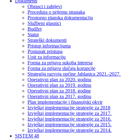
Dokumenti
Obrasci i zahtjevi
Procedura o prijemu stranaka
Prostorno planska dokumentacija
Službeni glasnici
Budžet
Statut
Strateški dokumenti
Pristup informacijama
Postupak pristupa
Upit za informaciju
Forma za prijavu sukoba interesa
Forma za prijavu slučaja korupcije
Strategija razvoja općine Jablanica 2021.-2027.
Operativni plan za 2020. godinu
Operativni plan za 2019. godinu
Operativni plan za 2018. godine
Operativni plan za 2017. godinu
Plan implementacije i finansijski okvir
Izvještaj implementacije strategije za 2018
Izvještaj implementacije strategije za 2017.
Izvještaj implementacije strategije za 2016.
Izvještaj implementacije strategije za 2015.
Izvještaj implementacije strategije za 2014.
SISTEM 48