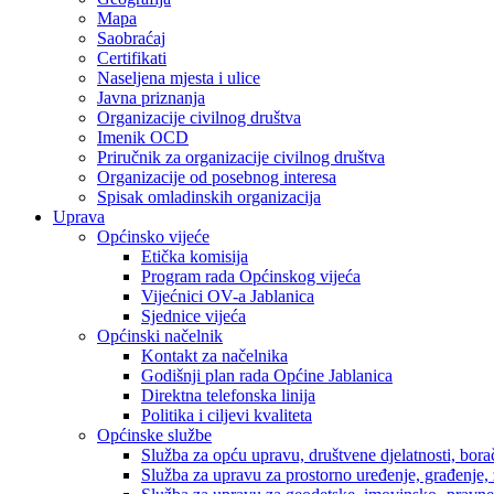
Mapa
Saobraćaj
Certifikati
Naseljena mjesta i ulice
Javna priznanja
Organizacije civilnog društva
Imenik OCD
Priručnik za organizacije civilnog društva
Organizacije od posebnog interesa
Spisak omladinskih organizacija
Uprava
Općinsko vijeće
Etička komisija
Program rada Općinskog vijeća
Vijećnici OV-a Jablanica
Sjednice vijeća
Općinski načelnik
Kontakt za načelnika
Godišnji plan rada Općine Jablanica
Direktna telefonska linija
Politika i ciljevi kvaliteta
Općinske službe
Služba za opću upravu, društvene djelatnosti, borač
Služba za upravu za prostorno uređenje, građenje,