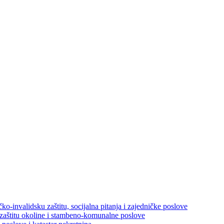
ko-invalidsku zaštitu, socijalna pitanja i zajedničke poslove
 zaštitu okoline i stambeno-komunalne poslove