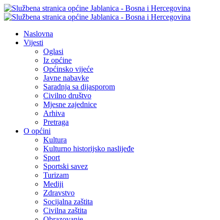
Naslovna
Vijesti
Oglasi
Iz općine
Općinsko vijeće
Javne nabavke
Saradnja sa dijasporom
Civilno društvo
Mjesne zajednice
Arhiva
Pretraga
O općini
Kultura
Kulturno historijsko naslijeđe
Sport
Sportski savez
Turizam
Mediji
Zdravstvo
Socijalna zaštita
Civilna zaštita
Obrazovanje