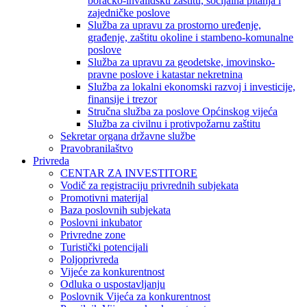
boračko-invalidsku zaštitu, socijalna pitanja i
zajedničke poslove
Služba za upravu za prostorno uređenje,
građenje, zaštitu okoline i stambeno-komunalne
poslove
Služba za upravu za geodetske, imovinsko-
pravne poslove i katastar nekretnina
Služba za lokalni ekonomski razvoj i investicije,
finansije i trezor
Stručna služba za poslove Općinskog vijeća
Služba za civilnu i protivpožarnu zaštitu
Sekretar organa državne službe
Pravobranilaštvo
Privreda
CENTAR ZA INVESTITORE
Vodič za registraciju privrednih subjekata
Promotivni materijal
Baza poslovnih subjekata
Poslovni inkubator
Privredne zone
Turistički potencijali
Poljoprivreda
Vijeće za konkurentnost
Odluka o uspostavljanju
Poslovnik Vijeća za konkurentnost