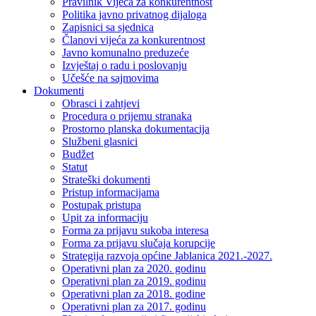
Pravilnik Vijeca za konkurentnost
Politika javno privatnog dijaloga
Zapisnici sa sjednica
Članovi vijeća za konkurentnost
Javno komunalno preduzeće
Izvještaj o radu i poslovanju
Učešće na sajmovima
Dokumenti
Obrasci i zahtjevi
Procedura o prijemu stranaka
Prostorno planska dokumentacija
Službeni glasnici
Budžet
Statut
Strateški dokumenti
Pristup informacijama
Postupak pristupa
Upit za informaciju
Forma za prijavu sukoba interesa
Forma za prijavu slučaja korupcije
Strategija razvoja općine Jablanica 2021.-2027.
Operativni plan za 2020. godinu
Operativni plan za 2019. godinu
Operativni plan za 2018. godine
Operativni plan za 2017. godinu