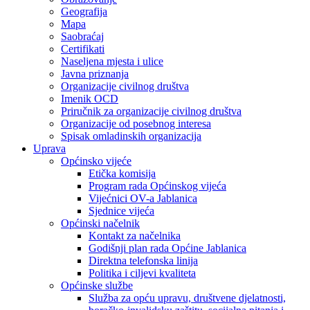
Geografija
Mapa
Saobraćaj
Certifikati
Naseljena mjesta i ulice
Javna priznanja
Organizacije civilnog društva
Imenik OCD
Priručnik za organizacije civilnog društva
Organizacije od posebnog interesa
Spisak omladinskih organizacija
Uprava
Općinsko vijeće
Etička komisija
Program rada Općinskog vijeća
Vijećnici OV-a Jablanica
Sjednice vijeća
Općinski načelnik
Kontakt za načelnika
Godišnji plan rada Općine Jablanica
Direktna telefonska linija
Politika i ciljevi kvaliteta
Općinske službe
Služba za opću upravu, društvene djelatnosti,