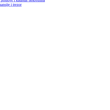
poslove i katastar nekretnina
ansije i trezor