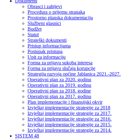
Dokumenti
Obrasci i zahtjevi
Procedura o prijemu stranaka
Prostorno planska dokumentacija
Službeni glasnici
Budžet
Statut
Strateški dokumenti
Pristup informacijama
Postupak pristupa
Upit za informaciju
Forma za prijavu sukoba interesa
Forma za prijavu slučaja korupcije
Strategija razvoja općine Jablanica 2021.-2027.
Operativni plan za 2020. godinu
Operativni plan za 2019. godinu
Operativni plan za 2018. godine
Operativni plan za 2017. godinu
Plan implementacije i finansijski okvir
Izvještaj implementacije strategije za 2018
Izvještaj implementacije strategije za 2017.
Izvještaj implementacije strategije za 2016.
Izvještaj implementacije strategije za 2015.
Izvještaj implementacije strategije za 2014.
SISTEM 48