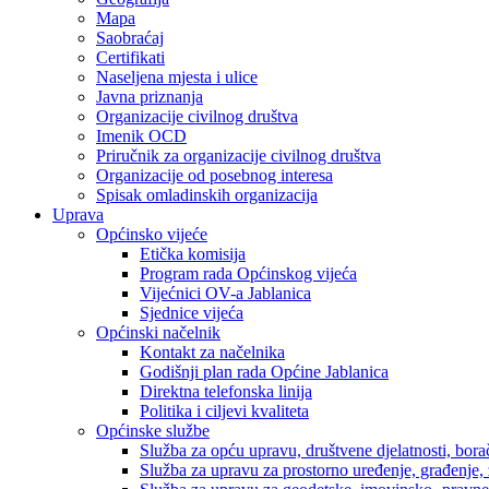
Mapa
Saobraćaj
Certifikati
Naseljena mjesta i ulice
Javna priznanja
Organizacije civilnog društva
Imenik OCD
Priručnik za organizacije civilnog društva
Organizacije od posebnog interesa
Spisak omladinskih organizacija
Uprava
Općinsko vijeće
Etička komisija
Program rada Općinskog vijeća
Vijećnici OV-a Jablanica
Sjednice vijeća
Općinski načelnik
Kontakt za načelnika
Godišnji plan rada Općine Jablanica
Direktna telefonska linija
Politika i ciljevi kvaliteta
Općinske službe
Služba za opću upravu, društvene djelatnosti, borač
Služba za upravu za prostorno uređenje, građenje,