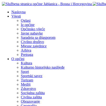
Naslovna
Vijesti
Oglasi
Iz općine
Općinsko vijeće
Javne nabavke
Saradnja sa dijasporom
Civilno društvo
Mjesne zajednice
Arhiva
Pretraga
O općini
Kultura
Kulturno historijsko naslijeđe
Sport
Sportski savez
Turizam
Mediji
Zdravstvo
Socijalna zaštita
Civilna zaštita
Obrazovanje
Geografija