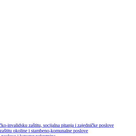
ko-invalidsku zaštitu, socijalna pitanja i zajedničke poslove
 zaštitu okoline i stambeno-komunalne poslove