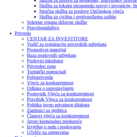
Služba za upravu za geodetske, imovinsko- pravne 
Služba za lokalni ekonomski razvoj i investicije, fin
Stručna služba za poslove Općinskog vijeća
Služba za civilnu i protivpožarnu zaštitu
Sekretar organa državne službe
Pravobranilaštvo
Privreda
CENTAR ZA INVESTITORE
Vodič za registraciju privrednih subjekata
Promotivni materijal
Baza poslovnih subjekata
Poslovni inkubator
Privredne zone
Turistički potencijali
Poljoprivreda
Vijeće za konkurentnost
Odluka o uspostavljanju
Poslovnik Vijeća za konkurentnost
Pravilnik Vijeca za konkurentnost
Politika javno privatnog dijaloga
Zapisnici sa sjednica
Članovi vijeća za konkurentnost
Javno komunalno preduzeće
Izvještaj o radu i poslovanju
Učešće na sajmovima