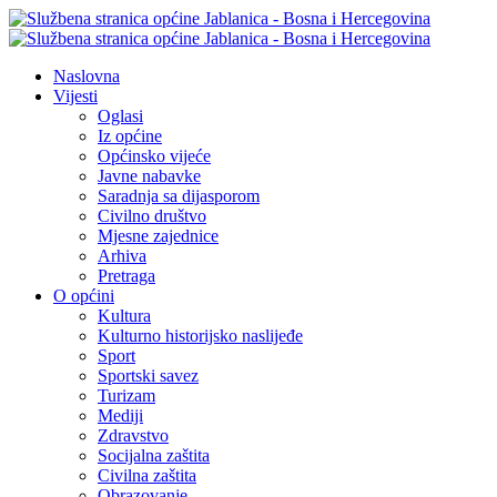
Naslovna
Vijesti
Oglasi
Iz općine
Općinsko vijeće
Javne nabavke
Saradnja sa dijasporom
Civilno društvo
Mjesne zajednice
Arhiva
Pretraga
O općini
Kultura
Kulturno historijsko naslijeđe
Sport
Sportski savez
Turizam
Mediji
Zdravstvo
Socijalna zaštita
Civilna zaštita
Obrazovanje