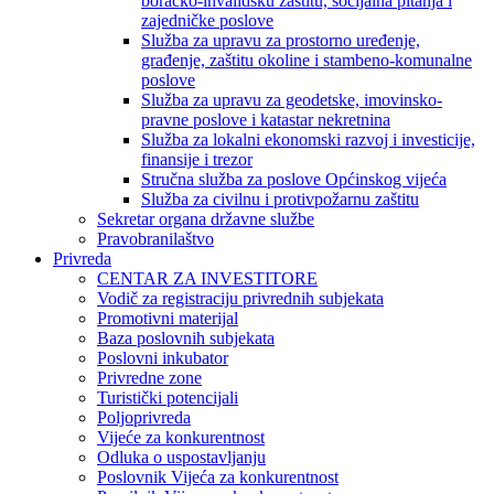
boračko-invalidsku zaštitu, socijalna pitanja i
zajedničke poslove
Služba za upravu za prostorno uređenje,
građenje, zaštitu okoline i stambeno-komunalne
poslove
Služba za upravu za geodetske, imovinsko-
pravne poslove i katastar nekretnina
Služba za lokalni ekonomski razvoj i investicije,
finansije i trezor
Stručna služba za poslove Općinskog vijeća
Služba za civilnu i protivpožarnu zaštitu
Sekretar organa državne službe
Pravobranilaštvo
Privreda
CENTAR ZA INVESTITORE
Vodič za registraciju privrednih subjekata
Promotivni materijal
Baza poslovnih subjekata
Poslovni inkubator
Privredne zone
Turistički potencijali
Poljoprivreda
Vijeće za konkurentnost
Odluka o uspostavljanju
Poslovnik Vijeća za konkurentnost