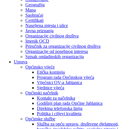
Geografija
Mapa
Saobraćaj
Certifikati
Naseljena mjesta i ulice
Javna priznanja
Organizacije civilnog društva
Imenik OCD
Priručnik za organizacije civilnog društva
Organizacije od posebnog interesa
Spisak omladinskih organizacija
Uprava
Općinsko vijeće
Etička komisija
Program rada Općinskog vijeća
Vijećnici OV-a Jablanica
Sjednice vijeća
Općinski načelnik
Kontakt za načelnika
Godišnji plan rada Općine Jablanica
Direktna telefonska linija
Politika i ciljevi kvaliteta
Općinske službe
Služba za opću upravu, društvene djelatnosti,