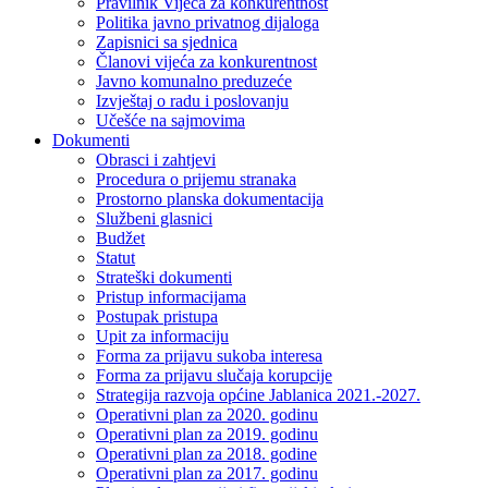
Pravilnik Vijeca za konkurentnost
Politika javno privatnog dijaloga
Zapisnici sa sjednica
Članovi vijeća za konkurentnost
Javno komunalno preduzeće
Izvještaj o radu i poslovanju
Učešće na sajmovima
Dokumenti
Obrasci i zahtjevi
Procedura o prijemu stranaka
Prostorno planska dokumentacija
Službeni glasnici
Budžet
Statut
Strateški dokumenti
Pristup informacijama
Postupak pristupa
Upit za informaciju
Forma za prijavu sukoba interesa
Forma za prijavu slučaja korupcije
Strategija razvoja općine Jablanica 2021.-2027.
Operativni plan za 2020. godinu
Operativni plan za 2019. godinu
Operativni plan za 2018. godine
Operativni plan za 2017. godinu