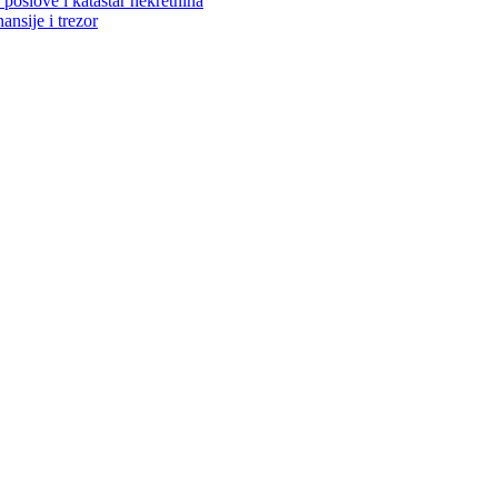
poslove i katastar nekretnina
ansije i trezor