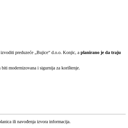
izvoditi preduzeće „Bujice“ d.o.o. Konjic, a
planirano je da traju
ti modernizovana i sigurnija za korištenje.
blanica ili navođenja izvora informacija.