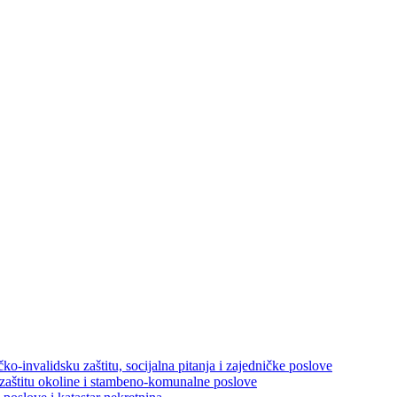
ko-invalidsku zaštitu, socijalna pitanja i zajedničke poslove
 zaštitu okoline i stambeno-komunalne poslove