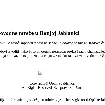
dovodne mreže u Donjoj Jablanici
eoku Begovići započeti radovi na sanaciji vodovodne mreže. Radove će 
radovi izvoditi, kako bi se omogućio nesmetan prolaz i rad mehanizacije.
enja radova, uz napomenu da će po završetku radova vodovodna mreža bi
Copyright © Općina Jablanica.
All Rights Reserved. Sva prava zadržana.
ija i informativnog sadržaja u rubrici vijesti, bez saglasnosti Općine Ja