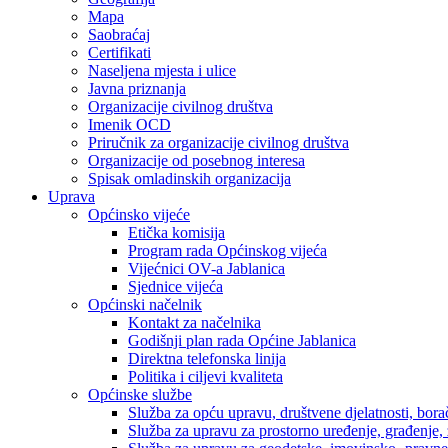
Mapa
Saobraćaj
Certifikati
Naseljena mjesta i ulice
Javna priznanja
Organizacije civilnog društva
Imenik OCD
Priručnik za organizacije civilnog društva
Organizacije od posebnog interesa
Spisak omladinskih organizacija
Uprava
Općinsko vijeće
Etička komisija
Program rada Općinskog vijeća
Vijećnici OV-a Jablanica
Sjednice vijeća
Općinski načelnik
Kontakt za načelnika
Godišnji plan rada Općine Jablanica
Direktna telefonska linija
Politika i ciljevi kvaliteta
Općinske službe
Služba za opću upravu, društvene djelatnosti, borač
Služba za upravu za prostorno uređenje, građenje,