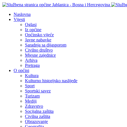
Naslovna
Vijesti
Oglasi
Iz općine
Općinsko vijeće
Javne nabavke
Saradnja sa dijasporom
Civilno društvo
Mjesne zajednice
Arhiva
Pretraga
O općini
Kultura
Kulturno historijsko naslijeđe
Sport
Sportski savez
Turizam
Mediji
Zdravstvo
Socijalna zaštita
Civilna zaštita
Obrazovanje
Geografija