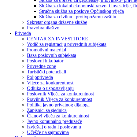
Služba za upravu za geodetske, imovinsko- pravne 
Služba za lokalni ekonomski razvoj i investicije, fin
Stručna služba za poslove Općinskog vijeća
Služba za civilnu i protivpožarnu zaštitu
Sekretar organa državne službe
Pravobranilaštvo
Privreda
CENTAR ZA INVESTITORE
Vodič za registraciju privrednih subjekata
Promotivni materijal
Baza poslovnih subjekata
Poslovni inkubator
Privredne zone
Turistički potencijali
Poljoprivreda
Vijeće za konkurentnost
Odluka o uspostavljanju
Poslovnik Vijeća za konkurentnost
Pravilnik Vijeca za konkurentnost
Politika javno privatnog dijaloga
Zapisnici sa sjednica
Članovi vijeća za konkurentnost
Javno komunalno preduzeće
Izvještaj o radu i poslovanju
Učešće na sajmovima