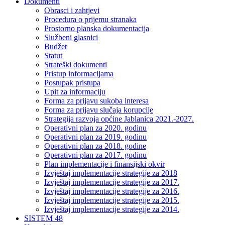
Dokumenti
Obrasci i zahtjevi
Procedura o prijemu stranaka
Prostorno planska dokumentacija
Službeni glasnici
Budžet
Statut
Strateški dokumenti
Pristup informacijama
Postupak pristupa
Upit za informaciju
Forma za prijavu sukoba interesa
Forma za prijavu slučaja korupcije
Strategija razvoja općine Jablanica 2021.-2027.
Operativni plan za 2020. godinu
Operativni plan za 2019. godinu
Operativni plan za 2018. godine
Operativni plan za 2017. godinu
Plan implementacije i finansijski okvir
Izvještaj implementacije strategije za 2018
Izvještaj implementacije strategije za 2017.
Izvještaj implementacije strategije za 2016.
Izvještaj implementacije strategije za 2015.
Izvještaj implementacije strategije za 2014.
SISTEM 48