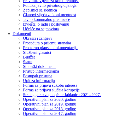
Pravilnik Vijeca za konkurentnost
Politika javno privatnog dijaloga
Zapisnici sa sjednica
Članovi vijeća za konkurentnost
Javno komunalno preduzeće
Izvještaj o radu i poslovanju
Učešće na sajmovima
Dokumenti
Obrasci i zahtjevi
Procedura o prijemu stranaka
Prostorno planska dokumentacija
Službeni glasnici
Budžet
Statut
Strateški dokumenti
Pristup informacijama
Postupak pristupa
Upit za informaciju
Forma za prijavu sukoba interesa
Forma za prijavu slučaja korupcije
Strategija razvoja općine Jablanica 2021.-2027.
Operativni plan za 2020. godinu
Operativni plan za 2019. godinu
Operativni plan za 2018. godine
Operativni plan za 2017. godinu