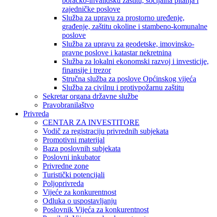
boračko-invalidsku zaštitu, socijalna pitanja i
zajedničke poslove
Služba za upravu za prostorno uređenje,
građenje, zaštitu okoline i stambeno-komunalne
poslove
Služba za upravu za geodetske, imovinsko-
pravne poslove i katastar nekretnina
Služba za lokalni ekonomski razvoj i investicije,
finansije i trezor
Stručna služba za poslove Općinskog vijeća
Služba za civilnu i protivpožarnu zaštitu
Sekretar organa državne službe
Pravobranilaštvo
Privreda
CENTAR ZA INVESTITORE
Vodič za registraciju privrednih subjekata
Promotivni materijal
Baza poslovnih subjekata
Poslovni inkubator
Privredne zone
Turistički potencijali
Poljoprivreda
Vijeće za konkurentnost
Odluka o uspostavljanju
Poslovnik Vijeća za konkurentnost