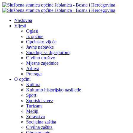
Naslovna
Vijesti
Oglasi
Iz općine
Općinsko vijeće
Javne nabavke
Saradnja sa dijasporom
Civilno društvo
Mjesne zajednice
Arhiva
Pretraga
O općini
Kultura
Kulturno historijsko naslijeđe
Sport
Sportski savez
Turizam
Mediji
Zdravstvo
Socijalna zaštita
Civilna zaštita
Obrazovanje