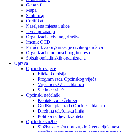
Geografija
Mapa
Saobraćaj
Certifikati
Naseljena mjesta i ulice
Javna priznanja
Organizacije civilnog društva
Imenik OCD
Priručnik za organizacije civilnog društva
Organizacije od posebnog interesa
Spisak omladinskih organizacija
Uprava
Općinsko vijeće
Etička komisija
Program rada Općinskog vijeća
Vijećnici OV-a Jablanica
Sjednice vijeća
Općinski načelnik
Kontakt za načelnika
Godišnji plan rada Općine Jablanica
Direktna telefonska linija
Politika i ciljevi kvaliteta
Općinske službe
Služba za opću upravu, društvene djelatnosti,