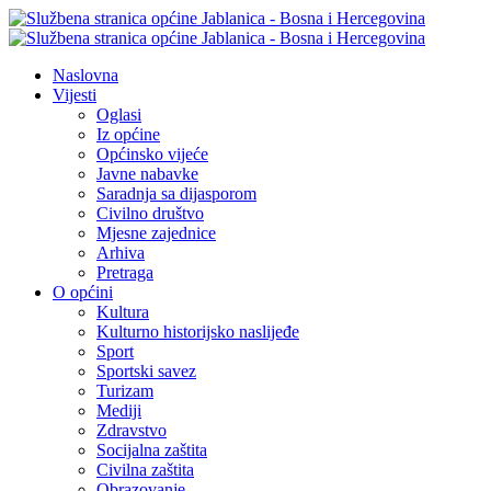
Naslovna
Vijesti
Oglasi
Iz općine
Općinsko vijeće
Javne nabavke
Saradnja sa dijasporom
Civilno društvo
Mjesne zajednice
Arhiva
Pretraga
O općini
Kultura
Kulturno historijsko naslijeđe
Sport
Sportski savez
Turizam
Mediji
Zdravstvo
Socijalna zaštita
Civilna zaštita
Obrazovanje