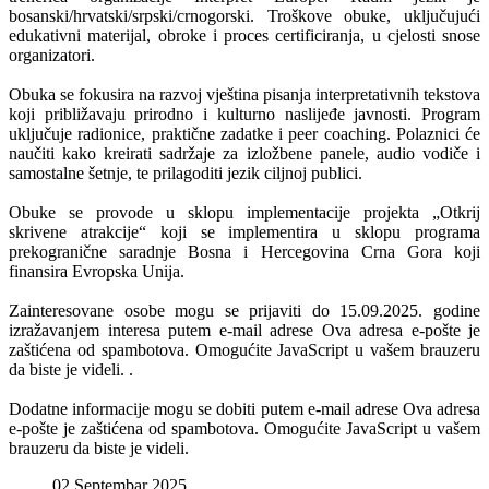
bosanski/hrvatski/srpski/crnogorski. Troškove obuke, uključujući
edukativni materijal, obroke i proces certificiranja, u cjelosti snose
organizatori.
Obuka se fokusira na razvoj vještina pisanja interpretativnih tekstova
koji približavaju prirodno i kulturno naslijeđe javnosti. Program
uključuje radionice, praktične zadatke i peer coaching. Polaznici će
naučiti kako kreirati sadržaje za izložbene panele, audio vodiče i
samostalne šetnje, te prilagoditi jezik ciljnoj publici.
Obuke se provode u sklopu implementacije projekta „Otkrij
skrivene atrakcije“ koji se implementira u sklopu programa
prekogranične saradnje Bosna i Hercegovina Crna Gora koji
finansira Evropska Unija.
Zainteresovane osobe mogu se prijaviti do 15.09.2025. godine
izražavanjem interesa putem e-mail adrese
Ova adresa e-pošte je
zaštićena od spambotova. Omogućite JavaScript u vašem brauzeru
da biste je videli.
.
Dodatne informacije mogu se dobiti putem e-mail adrese
Ova adresa
e-pošte je zaštićena od spambotova. Omogućite JavaScript u vašem
brauzeru da biste je videli.
02 Septembar 2025