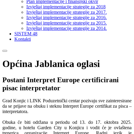
Plan implementacije i finansijski okvir
Izvještaj implementacije strategije za 2018
Izvještaj implementacije strategije za 2017.
Izvještaj implementacije strategije za 2016.
Izvještaj implementacije strategije za 2015.
Izvještaj implementacije strategije za 2014.
SISTEM 48
Kontakti
Općina Jablanica oglasi
Postani Interpret Europe certificirani
pisac interpretator
Grad Konjic i LINK Poduzetnički centar pozivaju sve zainteresirane
da se prijave na obuku i steknu Interpret Europe certifikat za pisca –
interpretatora.
Obuka će biti održana u periodu od 13. do 17. oktobra 2025.
godine, u hotelu Garden City u Konjicu i vodit će je ovlaštena
trenerica organizacije Interpret Europe. Radni jezik je