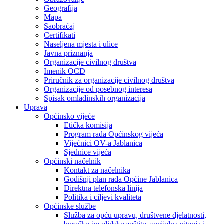
Geografija
Mapa
Saobraćaj
Certifikati
Naseljena mjesta i ulice
Javna priznanja
Organizacije civilnog društva
Imenik OCD
Priručnik za organizacije civilnog društva
Organizacije od posebnog interesa
Spisak omladinskih organizacija
Uprava
Općinsko vijeće
Etička komisija
Program rada Općinskog vijeća
Vijećnici OV-a Jablanica
Sjednice vijeća
Općinski načelnik
Kontakt za načelnika
Godišnji plan rada Općine Jablanica
Direktna telefonska linija
Politika i ciljevi kvaliteta
Općinske službe
Služba za opću upravu, društvene djelatnosti,