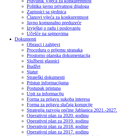
Pravilnik Vijeca za konkurentnost
Politika javno privatnog dijaloga
Zapisnici sa sjednica
Članovi vijeća za konkurentnost
Javno komunalno preduzeće
Izvještaj o radu i poslovanju
Učešće na sajmovima
Dokumenti
Obrasci i zahtjevi
Procedura o prijemu stranaka
Prostorno planska dokumentacija
Službeni glasnici
Budžet
Statut
Strateški dokumenti
Pristup informacijama
Postupak pristupa
Upit za informaciju
Forma za prijavu sukoba interesa
Forma za prijavu slučaja korupcije
Strategija razvoja općine Jablanica 2021.-2027.
Operativni plan za 2020. godinu
Operativni plan za 2019. godinu
Operativni plan za 2018. godine
Operativni plan za 2017. godinu