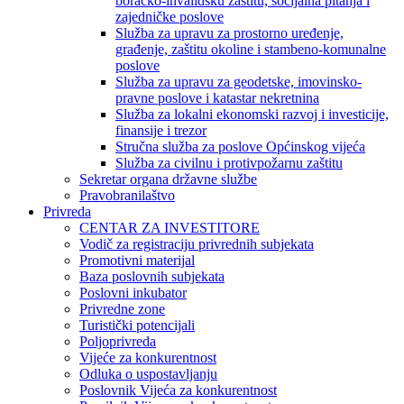
boračko-invalidsku zaštitu, socijalna pitanja i
zajedničke poslove
Služba za upravu za prostorno uređenje,
građenje, zaštitu okoline i stambeno-komunalne
poslove
Služba za upravu za geodetske, imovinsko-
pravne poslove i katastar nekretnina
Služba za lokalni ekonomski razvoj i investicije,
finansije i trezor
Stručna služba za poslove Općinskog vijeća
Služba za civilnu i protivpožarnu zaštitu
Sekretar organa državne službe
Pravobranilaštvo
Privreda
CENTAR ZA INVESTITORE
Vodič za registraciju privrednih subjekata
Promotivni materijal
Baza poslovnih subjekata
Poslovni inkubator
Privredne zone
Turistički potencijali
Poljoprivreda
Vijeće za konkurentnost
Odluka o uspostavljanju
Poslovnik Vijeća za konkurentnost