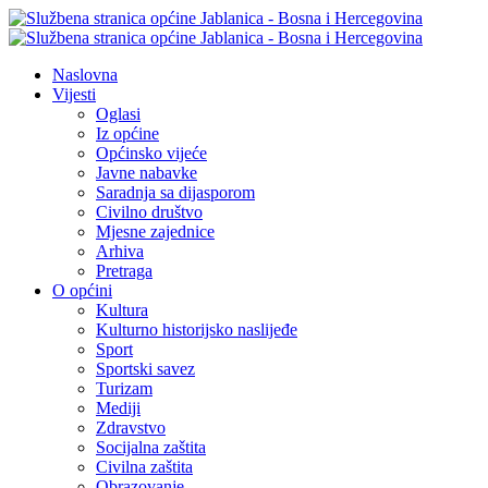
Naslovna
Vijesti
Oglasi
Iz općine
Općinsko vijeće
Javne nabavke
Saradnja sa dijasporom
Civilno društvo
Mjesne zajednice
Arhiva
Pretraga
O općini
Kultura
Kulturno historijsko naslijeđe
Sport
Sportski savez
Turizam
Mediji
Zdravstvo
Socijalna zaštita
Civilna zaštita
Obrazovanje