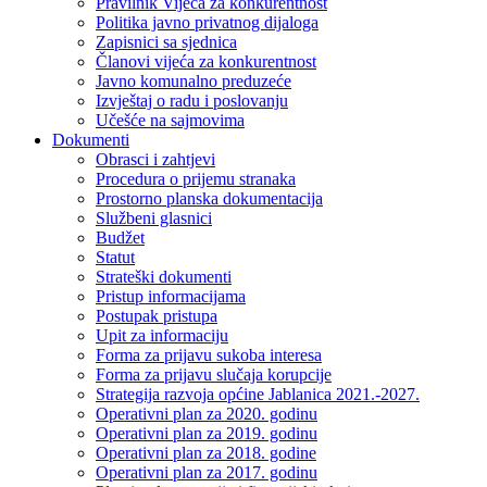
Pravilnik Vijeca za konkurentnost
Politika javno privatnog dijaloga
Zapisnici sa sjednica
Članovi vijeća za konkurentnost
Javno komunalno preduzeće
Izvještaj o radu i poslovanju
Učešće na sajmovima
Dokumenti
Obrasci i zahtjevi
Procedura o prijemu stranaka
Prostorno planska dokumentacija
Službeni glasnici
Budžet
Statut
Strateški dokumenti
Pristup informacijama
Postupak pristupa
Upit za informaciju
Forma za prijavu sukoba interesa
Forma za prijavu slučaja korupcije
Strategija razvoja općine Jablanica 2021.-2027.
Operativni plan za 2020. godinu
Operativni plan za 2019. godinu
Operativni plan za 2018. godine
Operativni plan za 2017. godinu