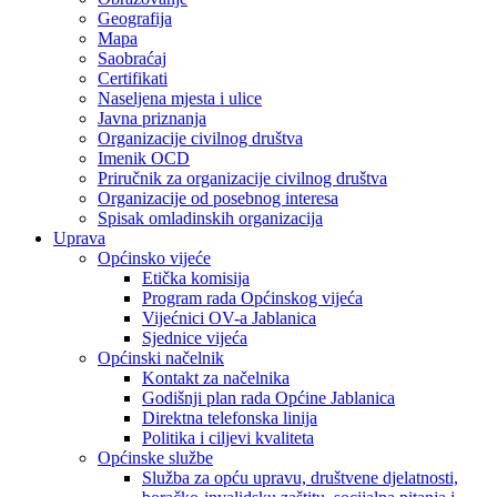
Geografija
Mapa
Saobraćaj
Certifikati
Naseljena mjesta i ulice
Javna priznanja
Organizacije civilnog društva
Imenik OCD
Priručnik za organizacije civilnog društva
Organizacije od posebnog interesa
Spisak omladinskih organizacija
Uprava
Općinsko vijeće
Etička komisija
Program rada Općinskog vijeća
Vijećnici OV-a Jablanica
Sjednice vijeća
Općinski načelnik
Kontakt za načelnika
Godišnji plan rada Općine Jablanica
Direktna telefonska linija
Politika i ciljevi kvaliteta
Općinske službe
Služba za opću upravu, društvene djelatnosti,