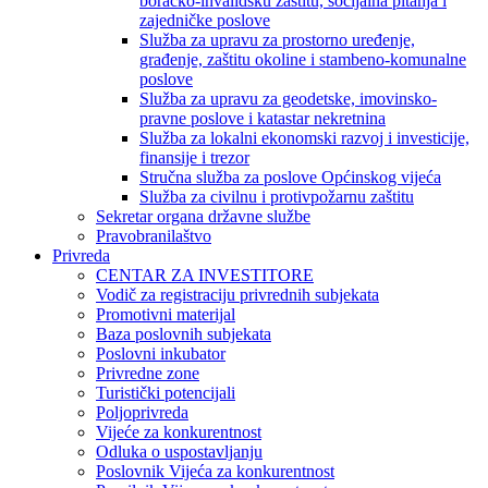
boračko-invalidsku zaštitu, socijalna pitanja i
zajedničke poslove
Služba za upravu za prostorno uređenje,
građenje, zaštitu okoline i stambeno-komunalne
poslove
Služba za upravu za geodetske, imovinsko-
pravne poslove i katastar nekretnina
Služba za lokalni ekonomski razvoj i investicije,
finansije i trezor
Stručna služba za poslove Općinskog vijeća
Služba za civilnu i protivpožarnu zaštitu
Sekretar organa državne službe
Pravobranilaštvo
Privreda
CENTAR ZA INVESTITORE
Vodič za registraciju privrednih subjekata
Promotivni materijal
Baza poslovnih subjekata
Poslovni inkubator
Privredne zone
Turistički potencijali
Poljoprivreda
Vijeće za konkurentnost
Odluka o uspostavljanju
Poslovnik Vijeća za konkurentnost