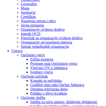
Geografija
Mapa
Saobraćaj
Certifikati
Naseljena mjesta i ulice
Javna priznanja
Organizacije civilnog društva
Imenik OCD
Priručnik za organizacije civilnog društva
Organizacije od posebnog interesa
Spisak omladinskih organizacija
Uprava
Općinsko vijeće
Etička komisija
Program rada Općinskog vijeća
Vijećnici OV-a Jablanica
Sjednice vijeća
Općinski načelnik
Kontakt za načelnika
Godišnji plan rada Općine Jablanica
Direktna telefonska linija
Politika i ciljevi kvaliteta
Općinske službe
Služba za opću upravu, društvene djelatnosti,