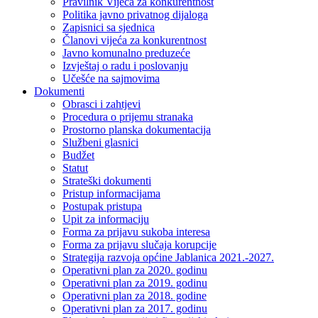
Pravilnik Vijeca za konkurentnost
Politika javno privatnog dijaloga
Zapisnici sa sjednica
Članovi vijeća za konkurentnost
Javno komunalno preduzeće
Izvještaj o radu i poslovanju
Učešće na sajmovima
Dokumenti
Obrasci i zahtjevi
Procedura o prijemu stranaka
Prostorno planska dokumentacija
Službeni glasnici
Budžet
Statut
Strateški dokumenti
Pristup informacijama
Postupak pristupa
Upit za informaciju
Forma za prijavu sukoba interesa
Forma za prijavu slučaja korupcije
Strategija razvoja općine Jablanica 2021.-2027.
Operativni plan za 2020. godinu
Operativni plan za 2019. godinu
Operativni plan za 2018. godine
Operativni plan za 2017. godinu