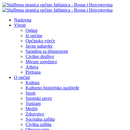
Naslovna
Vijesti
Oglasi
Iz općine
Općinsko vijeće
Javne nabavke
Saradnja sa dijasporom
Civilno društvo
Mjesne zajednice
Arhiva
Pretraga
O općini
Kultura
Kulturno historijsko naslijeđe
Sport
Sportski savez
Turizam
Mediji
Zdravstvo
Socijalna zaštita
Civilna zaštita
Obrazovanje