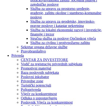
boračko-invalidsku zaštitu, socijalna pitanja i
zajedničke poslove
Služba za upravu za prostorno uređenje,
građenje, zaštitu okoline i stambeno-komunalne
poslove
Služba za upravu za geodetske, imovinsko-
pravne poslove i katastar nekretnina
Služba za lokalni ekonomski razvoj i investicije,
finansije i trezor
Stručna služba za poslove Općinskog vijeća
Služba za civilnu i protivpožarnu zaštitu
Sekretar organa državne službe
Pravobranilaštvo
Privreda
CENTAR ZA INVESTITORE
Vodič za registraciju privrednih subjekata
Promotivni materijal
Baza poslovnih subjekata
Poslovni inkubator
Privredne zone
Turistički potencijali
Poljoprivreda
Vijeće za konkurentnost
Odluka o uspostavljanju
Poslovnik Vijeća za konkurentnost