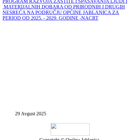
PROGRAM RAZVOJA ZAŠTITE I SPAŠAVANJA LJUDI I
MATERIJALNIH DOBARA OD PRIRODNIH I DRUGIH
NESREĆA NA PODRUČJU OPĆINE JABLANICA ZA
PERIOD OD 2025. - 2029. GODINE -NACRT
29 Avgust 2025
Copyright © Općina Jablanica.